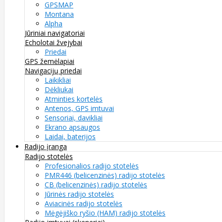
GPSMAP
Montana
Alpha
Jūriniai navigatoriai
Echolotai žvejybai
Priedai
GPS žemėlapiai
Navigacijų priedai
Laikikliai
Dėkliukai
Atminties kortelės
Antenos, GPS imtuvai
Sensoriai, davikliai
Ekrano apsaugos
Laidai, baterijos
Radijo įranga
Radijo stotelės
Profesionalios radijo stotelės
PMR446 (belicenzinės) radijo stotelės
CB (belicenzinės) radijo stotelės
Jūrinės radijo stotelės
Aviacinės radijo stotelės
Mėgėjiško ryšio (HAM) radijo stotelės