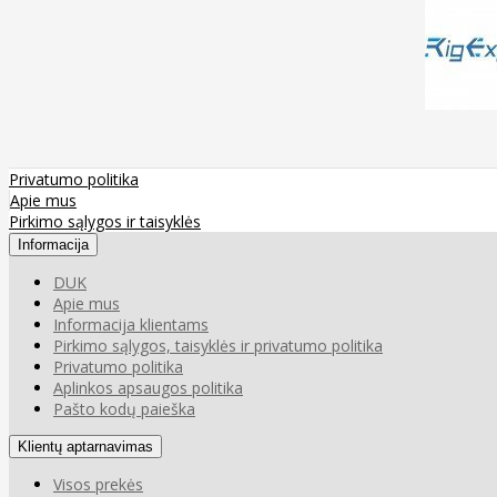
Privatumo politika
Apie mus
Pirkimo sąlygos ir taisyklės
Informacija
DUK
Apie mus
Informacija klientams
Pirkimo sąlygos, taisyklės ir privatumo politika
Privatumo politika
Aplinkos apsaugos politika
Pašto kodų paieška
Klientų aptarnavimas
Visos prekės