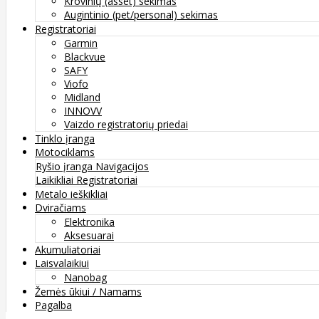
Krovinių (asset) sekimas
Augintinio (pet/personal) sekimas
Registratoriai
Garmin
Blackvue
SAFY
Viofo
Midland
INNOVV
Vaizdo registratorių priedai
Tinklo įranga
Motociklams
Ryšio įranga
Navigacijos
Laikikliai
Registratoriai
Metalo ieškikliai
Dviračiams
Elektronika
Aksesuarai
Akumuliatoriai
Laisvalaikiui
Nanobag
Žemės ūkiui / Namams
Pagalba