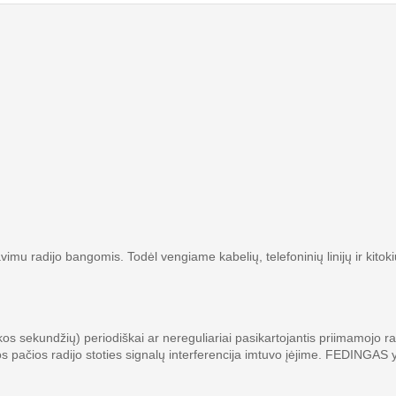
imu radijo bangomis. Todėl vengiame kabelių, telefoninių linijų ir kitoki
kos sekundžių) periodiškai ar nereguliariai pasikartojantis priimamojo ra
ų tos pačios radijo stoties signalų interferencija imtuvo įėjime. FEDING