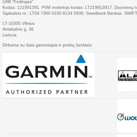
UAB "Fedingas"
Kodas: 121991391. PVM mokėtojo kodas: LT219913917. Duomenų tvark
Sąskaitos nr.: LT04 7300 0100 8134 5930, Swedbank Bankas. SWI
LT-10305 Vilnius
Antakalnio g. 36
Lietuva
Dirbame su šiais gamintojais ir prekių ženklais: