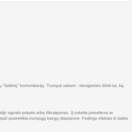
ų "laidinių" komunikacijų. Trumpai sakant - stengiamės dirbti tai, ką
dijo signalo pokytis arba iškraipymas. Jį sukelia jonosferos ar
AS ypač pasireiškia trumpųjų bangų diapazone. Fedingo efektas iš dalies