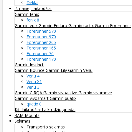
Dėklai
Išmanieji laikrodžiai
Garmin fenix
fenix 8
Garmin epix
Garmin Enduro
Garmin tactix
Garmin Forerunner
Forerunner 570
Forerunner 970
Forerunner 265
Forerunner 165
Forerunner 70
Forerunner 170
Garmin Instinct
Garmin Bounce
Garmin Lily
Garmin Venu
Venu 4
Venu X1
Venu 3
Garmin CIRQA
Garmin vivoactive
Garmin vivomove
Garmin vivosmart
Garmin quatix
quatix 8
Kiti laikrodžiai
Laikrodžių priedai
RAM Mounts
Sekimas
Transporto sekimas