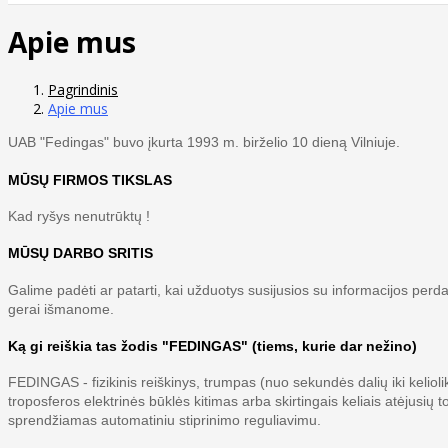
Apie mus
Pagrindinis
Apie mus
UAB "Fedingas" buvo įkurta 1993 m. birželio 10 dieną Vilniuje.
MŪSŲ FIRMOS TIKSLAS
Kad ryšys nenutrūktų !
MŪSŲ DARBO SRITIS
Galime padėti ar patarti, kai užduotys susijusios su informacijos perdav
gerai išmanome.
Ką gi reiškia tas žodis "FEDINGAS" (tiems, kurie dar nežino)
FEDINGAS - fizikinis reiškinys, trumpas (nuo sekundės dalių iki kelioli
troposferos elektrinės būklės kitimas arba skirtingais keliais atėjusi
sprendžiamas automatiniu stiprinimo reguliavimu.