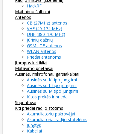
Radijo imtuvai (skeneriai)
HackRF
Maitinimo šaltiniai
Antenos
CB (27MHz) antenos
VHF (49-174 MHz)
UHF (380-470 MHz)
Jūrinių dažnių
GSM LTE antenos
WLAN antenos
Priedai antenoms
Įtampos keitikliai
Matavimo prietaisai
Ausinės, mikrofonai, garsiakalbiai
Ausinės su K tipo jungtimi
Ausinės su L tipo jungtimi
Ausinės su M tipo jungtimi
Kitos prekės ir priedai
Stiprintuvai
Kiti priedai radijo stotims
Akumuliatorių pakrovėjai
Akumuliatoriai radijo stotelėms
Jungtys
Kabeliai