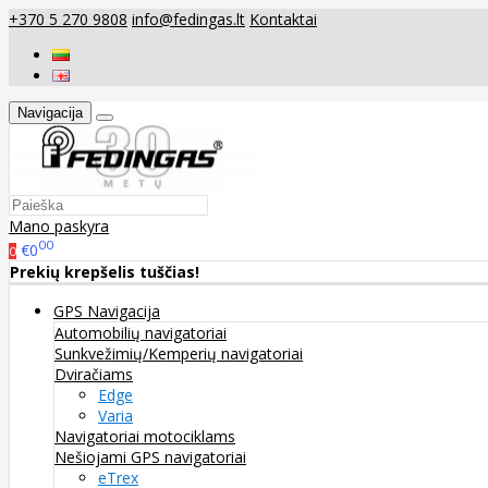
+370 5 270 9808
info@fedingas.lt
Kontaktai
Navigacija
Mano paskyra
00
€0
0
Prekių krepšelis tuščias!
GPS Navigacija
Automobilių navigatoriai
Sunkvežimių/Kemperių navigatoriai
Dviračiams
Edge
Varia
Navigatoriai motociklams
Nešiojami GPS navigatoriai
eTrex