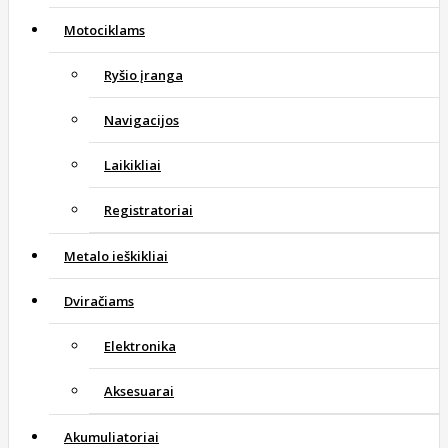
Motociklams
Ryšio įranga
Navigacijos
Laikikliai
Registratoriai
Metalo ieškikliai
Dviračiams
Elektronika
Aksesuarai
Akumuliatoriai