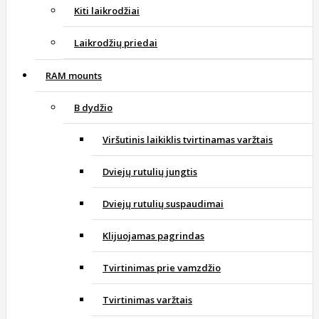
Kiti laikrodžiai
Laikrodžių priedai
RAM mounts
B dydžio
Viršutinis laikiklis tvirtinamas varžtais
Dviejų rutulių jungtis
Dviejų rutulių suspaudimai
Klijuojamas pagrindas
Tvirtinimas prie vamzdžio
Tvirtinimas varžtais