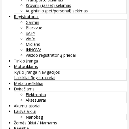
Krovinių (asset) sekimas
Augintinio (pet/personal) sekimas
Registratoriai
Garmin
Blackvue
SAFY
Viofo
Midland
INNOVV
Vaizdo registratorių priedai
Tinklo įranga
Motociklams
Ryšio įranga
Navigacijos
Laikikliai
Registratoriai
Metalo ieškikliai
Dviračiams
Elektronika
Aksesuarai
Akumuliatoriai
Laisvalaikiui
Nanobag
Žemės ūkiui / Namams
Pagalba