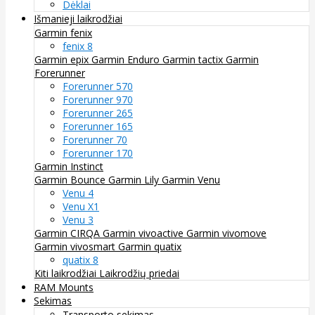
Dėklai
Išmanieji laikrodžiai
Garmin fenix
fenix 8
Garmin epix
Garmin Enduro
Garmin tactix
Garmin
Forerunner
Forerunner 570
Forerunner 970
Forerunner 265
Forerunner 165
Forerunner 70
Forerunner 170
Garmin Instinct
Garmin Bounce
Garmin Lily
Garmin Venu
Venu 4
Venu X1
Venu 3
Garmin CIRQA
Garmin vivoactive
Garmin vivomove
Garmin vivosmart
Garmin quatix
quatix 8
Kiti laikrodžiai
Laikrodžių priedai
RAM Mounts
Sekimas
Transporto sekimas