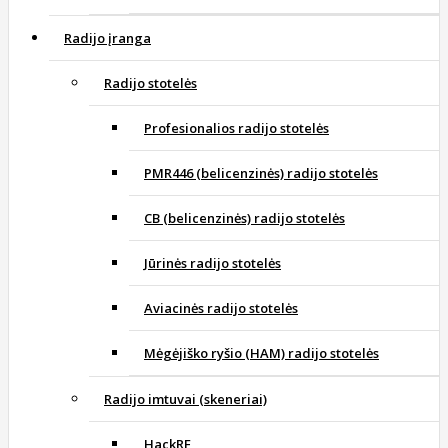
Radijo įranga
Radijo stotelės
Profesionalios radijo stotelės
PMR446 (belicenzinės) radijo stotelės
CB (belicenzinės) radijo stotelės
Jūrinės radijo stotelės
Aviacinės radijo stotelės
Mėgėjiško ryšio (HAM) radijo stotelės
Radijo imtuvai (skeneriai)
HackRF