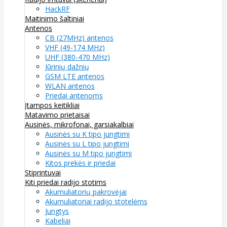
HackRF
Maitinimo šaltiniai
Antenos
CB (27MHz) antenos
VHF (49-174 MHz)
UHF (380-470 MHz)
Jūrinių dažnių
GSM LTE antenos
WLAN antenos
Priedai antenoms
Įtampos keitikliai
Matavimo prietaisai
Ausinės, mikrofonai, garsiakalbiai
Ausinės su K tipo jungtimi
Ausinės su L tipo jungtimi
Ausinės su M tipo jungtimi
Kitos prekės ir priedai
Stiprintuvai
Kiti priedai radijo stotims
Akumuliatorių pakrovėjai
Akumuliatoriai radijo stotelėms
Jungtys
Kabeliai