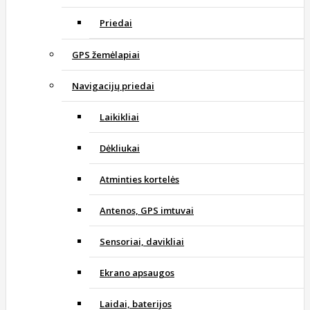
Priedai
GPS žemėlapiai
Navigacijų priedai
Laikikliai
Dėkliukai
Atminties kortelės
Antenos, GPS imtuvai
Sensoriai, davikliai
Ekrano apsaugos
Laidai, baterijos