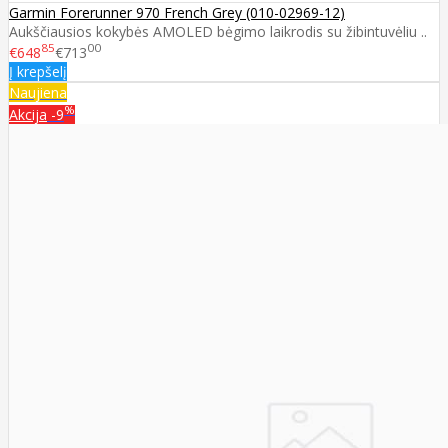
Garmin Forerunner 970 French Grey (010-02969-12)
Aukščiausios kokybės AMOLED bėgimo laikrodis su žibintuvėliu ..
85
00
€648
€713
Į krepšelį
Naujiena
%
Akcija
-9