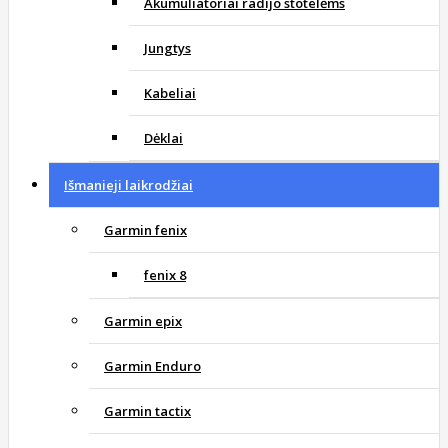
Akumuliatoriai radijo stotelėms
Jungtys
Kabeliai
Dėklai
Išmanieji laikrodžiai
Garmin fenix
fenix 8
Garmin epix
Garmin Enduro
Garmin tactix