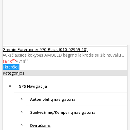
Garmin Forerunner 970 Black (010-02969-10)
Aukščiausios kokybės AMOLED bėgimo laikrodis su žibintuvėliu ..
85
00
€648
€713
Į krepšelį
Kategorijos
GPS Navigacija
Automobilių navigatoriai
Sunkvežimių/Kemperių navigatoriai
Dviračiams