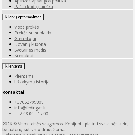
Aplinkos apsaugos politika
Pašto kodų paieška
Klientų aptarnavimas
Visos prekės
Prekės su nuolaida
Gamintojai
Dovanų kuponai
Svetainės medis
Kontaktai
Klientams
Klientams
Užsakymų istorija
Kontaktai
+37052709808
info@fedingas.lt
I - V 08.00 - 17.00
2026 © Visos teisės saugomos. Kopijuoti, platinti svetainės turinį
be autorių sutikimo draudžiama.