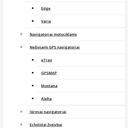
Edge
Varia
Navigatoriai motociklams
Nešiojami GPS navigatoriai
eTrex
GPSMAP
Montana
Alpha
Jūriniai navigatoriai
Echolotai žvejybai