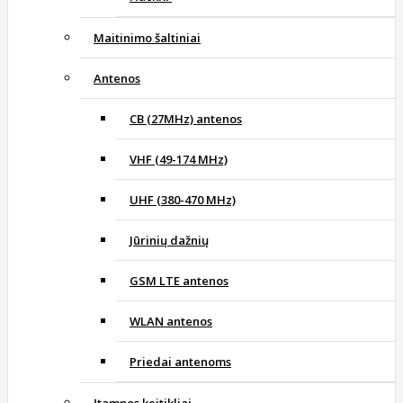
Maitinimo šaltiniai
Antenos
CB (27MHz) antenos
VHF (49-174 MHz)
UHF (380-470 MHz)
Jūrinių dažnių
GSM LTE antenos
WLAN antenos
Priedai antenoms