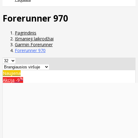
Forerunner 970
Pagrindinis
Išmanieji laikrodžiai
Garmin Forerunner
Forerunner 970
Naujiena
%
Akcija
-9