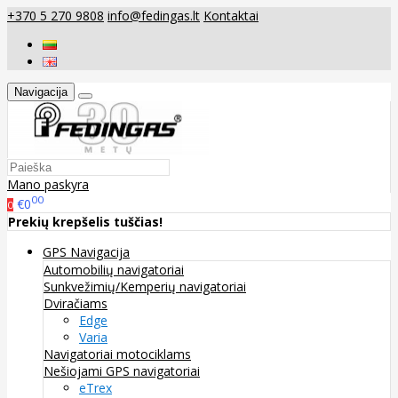
+370 5 270 9808
info@fedingas.lt
Kontaktai
Navigacija
Mano paskyra
00
€0
0
Prekių krepšelis tuščias!
GPS Navigacija
Automobilių navigatoriai
Sunkvežimių/Kemperių navigatoriai
Dviračiams
Edge
Varia
Navigatoriai motociklams
Nešiojami GPS navigatoriai
eTrex