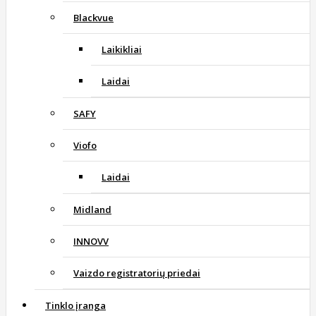
Blackvue
Laikikliai
Laidai
SAFY
Viofo
Laidai
Midland
INNOVV
Vaizdo registratorių priedai
Tinklo įranga