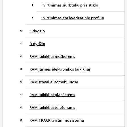
Tvirtinimas siurbtuku prie stiklo
Tvirtinimas ant kvadratinio profilio
C dydžio
D dydžio
RAM laikikliai meškerėms
RAM jūrinės elektronikos laikikliai
RAM stovai automobiliuose
RAM laikikliai planšetėms
RAM laikikliai telefonams
RAM TRACK tvirtinimo sistema