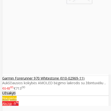
Garmin Forerunner 970 Whitestone (010-02969-11)
Aukščiausios kokybės AMOLED bėgimo laikrodis su žibintuvėliu ..
85
00
€648
€713
Užsakyti
Naujiena
%
Akcija
-9