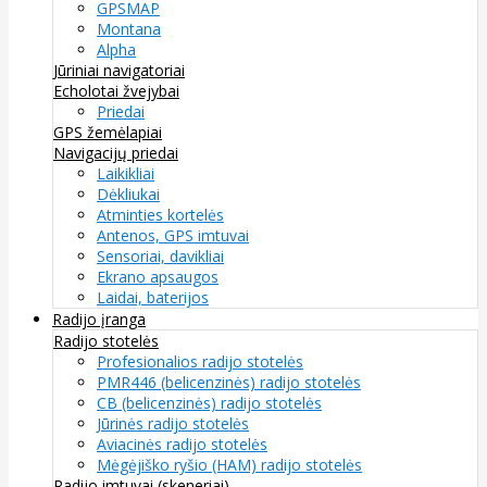
GPSMAP
Montana
Alpha
Jūriniai navigatoriai
Echolotai žvejybai
Priedai
GPS žemėlapiai
Navigacijų priedai
Laikikliai
Dėkliukai
Atminties kortelės
Antenos, GPS imtuvai
Sensoriai, davikliai
Ekrano apsaugos
Laidai, baterijos
Radijo įranga
Radijo stotelės
Profesionalios radijo stotelės
PMR446 (belicenzinės) radijo stotelės
CB (belicenzinės) radijo stotelės
Jūrinės radijo stotelės
Aviacinės radijo stotelės
Mėgėjiško ryšio (HAM) radijo stotelės
Radijo imtuvai (skeneriai)