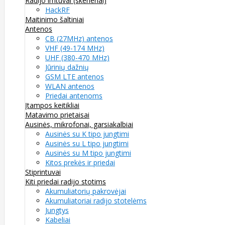
Radijo imtuvai (skeneriai)
HackRF
Maitinimo šaltiniai
Antenos
CB (27MHz) antenos
VHF (49-174 MHz)
UHF (380-470 MHz)
Jūrinių dažnių
GSM LTE antenos
WLAN antenos
Priedai antenoms
Įtampos keitikliai
Matavimo prietaisai
Ausinės, mikrofonai, garsiakalbiai
Ausinės su K tipo jungtimi
Ausinės su L tipo jungtimi
Ausinės su M tipo jungtimi
Kitos prekės ir priedai
Stiprintuvai
Kiti priedai radijo stotims
Akumuliatorių pakrovėjai
Akumuliatoriai radijo stotelėms
Jungtys
Kabeliai