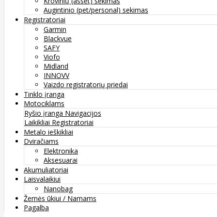
Krovinių (asset) sekimas
Augintinio (pet/personal) sekimas
Registratoriai
Garmin
Blackvue
SAFY
Viofo
Midland
INNOVV
Vaizdo registratorių priedai
Tinklo įranga
Motociklams
Ryšio įranga
Navigacijos
Laikikliai
Registratoriai
Metalo ieškikliai
Dviračiams
Elektronika
Aksesuarai
Akumuliatoriai
Laisvalaikiui
Nanobag
Žemės ūkiui / Namams
Pagalba