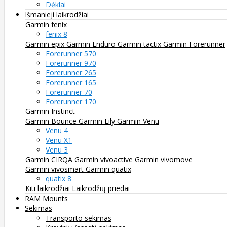
Dėklai
Išmanieji laikrodžiai
Garmin fenix
fenix 8
Garmin epix
Garmin Enduro
Garmin tactix
Garmin Forerunner
Forerunner 570
Forerunner 970
Forerunner 265
Forerunner 165
Forerunner 70
Forerunner 170
Garmin Instinct
Garmin Bounce
Garmin Lily
Garmin Venu
Venu 4
Venu X1
Venu 3
Garmin CIRQA
Garmin vivoactive
Garmin vivomove
Garmin vivosmart
Garmin quatix
quatix 8
Kiti laikrodžiai
Laikrodžių priedai
RAM Mounts
Sekimas
Transporto sekimas