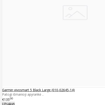
Garmin vivosmart 5 Black Large (010-02645-14)
Patogi išmanioji apyrankė ..
00
€135
Užsakyti