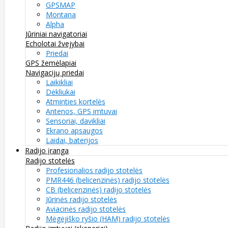
GPSMAP
Montana
Alpha
Jūriniai navigatoriai
Echolotai žvejybai
Priedai
GPS žemėlapiai
Navigacijų priedai
Laikikliai
Dėkliukai
Atminties kortelės
Antenos, GPS imtuvai
Sensoriai, davikliai
Ekrano apsaugos
Laidai, baterijos
Radijo įranga
Radijo stotelės
Profesionalios radijo stotelės
PMR446 (belicenzinės) radijo stotelės
CB (belicenzinės) radijo stotelės
Jūrinės radijo stotelės
Aviacinės radijo stotelės
Mėgėjiško ryšio (HAM) radijo stotelės