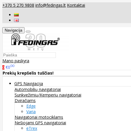
+370 5 270 9808
info@fedingas.lt
Kontaktai
Navigacija
Mano paskyra
00
€0
0
Prekių krepšelis tuščias!
GPS Navigacija
Automobilių navigatoriai
Sunkvežimių/Kemperių navigatoriai
Dviračiams
Edge
Varia
Navigatoriai motociklams
Nešiojami GPS navigatoriai
eTrex