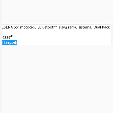
„SENA 5S“ motociklų „Bluetooth“ laisvų rankų sistema, Dual Pack
..
41
€339
Į krepšelį