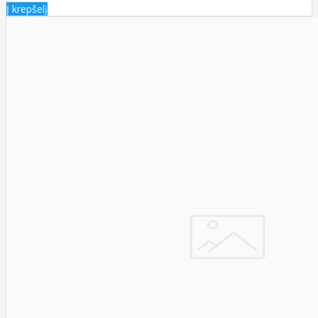
Į krepšelį