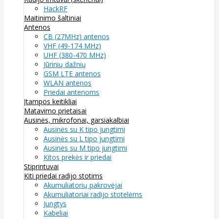
HackRF
Maitinimo šaltiniai
Antenos
CB (27MHz) antenos
VHF (49-174 MHz)
UHF (380-470 MHz)
Jūrinių dažnių
GSM LTE antenos
WLAN antenos
Priedai antenoms
Įtampos keitikliai
Matavimo prietaisai
Ausinės, mikrofonai, garsiakalbiai
Ausinės su K tipo jungtimi
Ausinės su L tipo jungtimi
Ausinės su M tipo jungtimi
Kitos prekės ir priedai
Stiprintuvai
Kiti priedai radijo stotims
Akumuliatorių pakrovėjai
Akumuliatoriai radijo stotelėms
Jungtys
Kabeliai