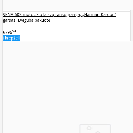
SENA 60S motociklo laisvų rankų įranga, „Harman Kardon“
garsas, Dviguba pakuotė
..
94
€796
Į krepšelį