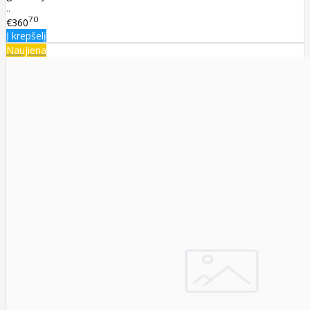
..
70
€360
Į krepšelį
Naujiena