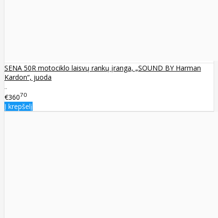
SENA 50R motociklo laisvų rankų įranga, „SOUND BY Harman
Kardon“, juoda
..
70
€360
Į krepšelį