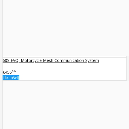
60S EVO, Motorcycle Mesh Communication System
..
46
€456
Į krepšelį