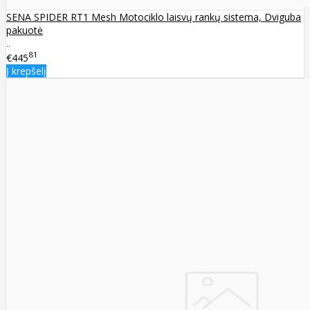
SENA SPIDER RT1 Mesh Motociklo laisvų rankų sistema, Dviguba
pakuotė
..
81
€445
Į krepšelį