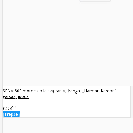
SENA 60S motociklo laisvų rankų įranga, „Harman Kardon“
garsas, juoda
..
53
€424
Į krepšelį