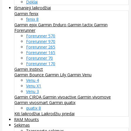
Dėklai
Išmanieji laikrodžiai
Garmin fenix
fenix 8
Garmin epix
Garmin Enduro
Garmin tactix
Garmin
Forerunner
Forerunner 570
Forerunner 970
Forerunner 265
Forerunner 165
Forerunner 70
Forerunner 170
Garmin Instinct
Garmin Bounce
Garmin Lily
Garmin Venu
Venu 4
Venu X1
Venu 3
Garmin CIRQA
Garmin vivoactive
Garmin vivomove
Garmin vivosmart
Garmin quatix
quatix 8
Kiti laikrodžiai
Laikrodžių priedai
RAM Mounts
Sekimas
Transporto sekimas