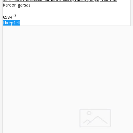
Kardon garsas
..
13
€584
Į krepšelį