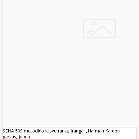
SENA 50S motociklo laisvų rankų įranga, „Harman Kardon“
garsas, juoda