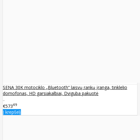
SENA 30K motociklo „Bluetooth“ laisvų rankų įranga, tinklelio
domofonas, HD garsiakalbiai, Dviguba pakuotė
..
49
€573
Į krepšelį