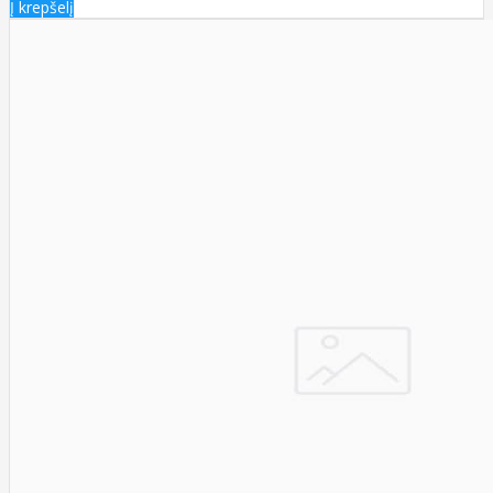
Į krepšelį