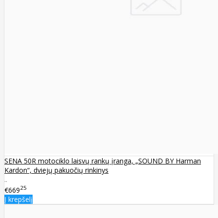
SENA 50R motociklo laisvų rankų įranga, „SOUND BY Harman
Kardon“, dviejų pakuočių rinkinys
..
25
€669
Į krepšelį