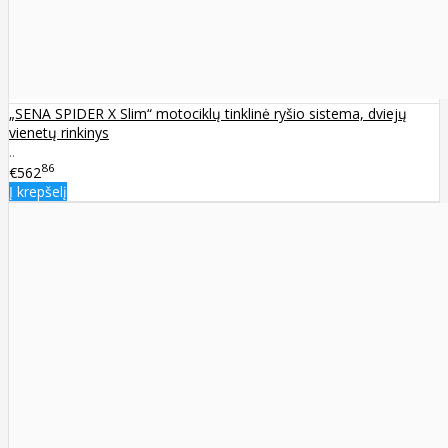
„SENA SPIDER X Slim“ motociklų tinklinė ryšio sistema, dviejų
vienetų rinkinys
..
86
€562
Į krepšelį