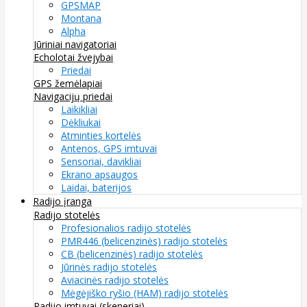
GPSMAP
Montana
Alpha
Jūriniai navigatoriai
Echolotai žvejybai
Priedai
GPS žemėlapiai
Navigacijų priedai
Laikikliai
Dėkliukai
Atminties kortelės
Antenos, GPS imtuvai
Sensoriai, davikliai
Ekrano apsaugos
Laidai, baterijos
Radijo įranga
Radijo stotelės
Profesionalios radijo stotelės
PMR446 (belicenzinės) radijo stotelės
CB (belicenzinės) radijo stotelės
Jūrinės radijo stotelės
Aviacinės radijo stotelės
Mėgėjiško ryšio (HAM) radijo stotelės
Radijo imtuvai (skeneriai)