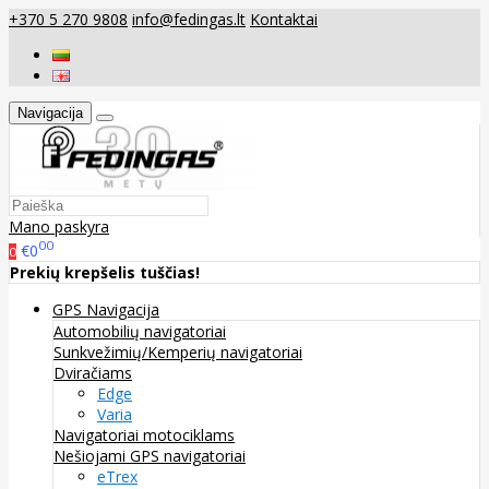
+370 5 270 9808
info@fedingas.lt
Kontaktai
Navigacija
Mano paskyra
00
€0
0
Prekių krepšelis tuščias!
GPS Navigacija
Automobilių navigatoriai
Sunkvežimių/Kemperių navigatoriai
Dviračiams
Edge
Varia
Navigatoriai motociklams
Nešiojami GPS navigatoriai
eTrex