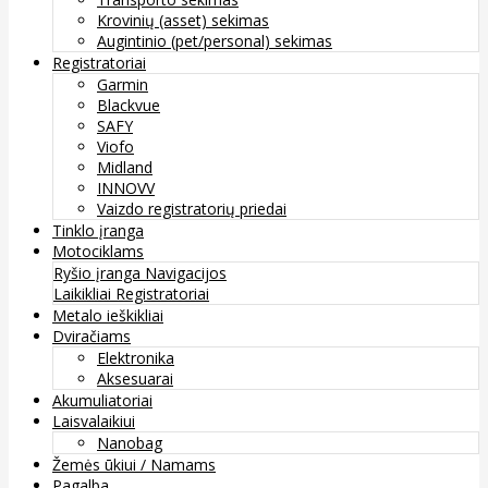
Krovinių (asset) sekimas
Augintinio (pet/personal) sekimas
Registratoriai
Garmin
Blackvue
SAFY
Viofo
Midland
INNOVV
Vaizdo registratorių priedai
Tinklo įranga
Motociklams
Ryšio įranga
Navigacijos
Laikikliai
Registratoriai
Metalo ieškikliai
Dviračiams
Elektronika
Aksesuarai
Akumuliatoriai
Laisvalaikiui
Nanobag
Žemės ūkiui / Namams
Pagalba