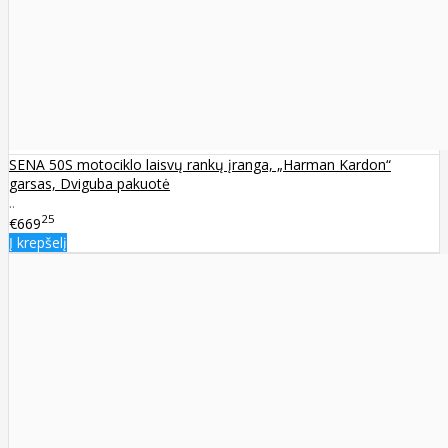
SENA 50S motociklo laisvų rankų įranga, „Harman Kardon“
garsas, Dviguba pakuotė
..
25
€669
Į krepšelį