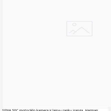
SENA 50C motociklo kamera ir laisvų rankų įranga, Harman