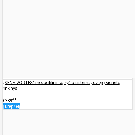
„SENA VORTEX“ motociklininkų ryšio sistema, dviejų vienetų
rinkinys
..
41
€339
Į krepšelį