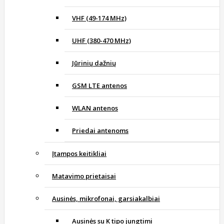
VHF (49-174 MHz)
UHF (380-470 MHz)
Jūrinių dažnių
GSM LTE antenos
WLAN antenos
Priedai antenoms
Įtampos keitikliai
Matavimo prietaisai
Ausinės, mikrofonai, garsiakalbiai
Ausinės su K tipo jungtimi