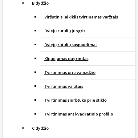
B dydžio
Viršutinis laikiklis tvirtinamas varžtais
Dviejų rutulių jungtis
Dviejų rutulių suspaudimai
Klijuojamas pagrindas
Tvirtinimas prie vamzdžio
Tvirtinimas varžtais
Tvirtinimas siurbtuku prie stiklo
Tvirtinimas ant kvadratinio profilio
C dydžio