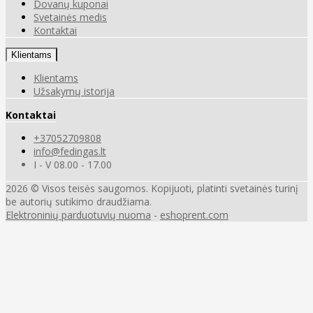
Dovanų kuponai
Svetainės medis
Kontaktai
Klientams
Klientams
Užsakymų istorija
Kontaktai
+37052709808
info@fedingas.lt
I - V 08.00 - 17.00
2026 © Visos teisės saugomos. Kopijuoti, platinti svetainės turinį
be autorių sutikimo draudžiama.
Elektroninių parduotuvių nuoma
-
eshoprent.com