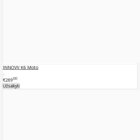
INNOVV K6 Moto
..
00
€269
Užsakyti