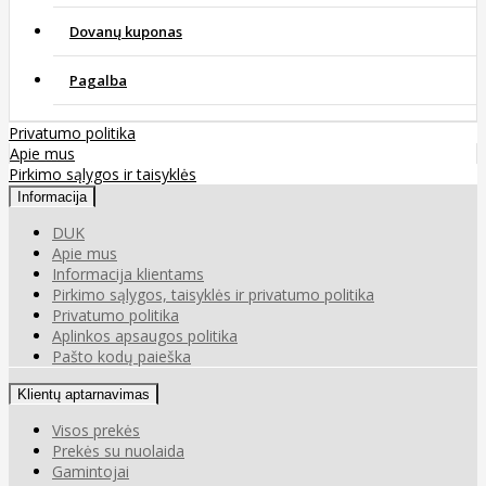
Dovanų kuponas
Pagalba
Privatumo politika
Apie mus
Pirkimo sąlygos ir taisyklės
Informacija
DUK
Apie mus
Informacija klientams
Pirkimo sąlygos, taisyklės ir privatumo politika
Privatumo politika
Aplinkos apsaugos politika
Pašto kodų paieška
Klientų aptarnavimas
Visos prekės
Prekės su nuolaida
Gamintojai