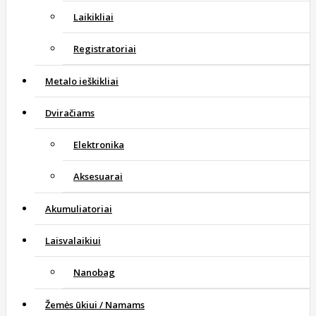
Laikikliai
Registratoriai
Metalo ieškikliai
Dviračiams
Elektronika
Aksesuarai
Akumuliatoriai
Laisvalaikiui
Nanobag
Žemės ūkiui / Namams