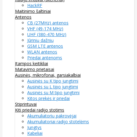
HackRF
Maitinimo šaltiniai
Antenos
CB (27MHz) antenos
VHF (49-174 MHz)
UHF (380-470 MHz)
Jūrinių dažnių
GSM LTE antenos
WLAN antenos
Priedai antenoms
Įtampos keitikliai
Matavimo prietaisai
Ausinės, mikrofonai, garsiakalbiai
Ausinės su K tipo jungtimi
Ausinės su L tipo jungtimi
Ausinės su M tipo jungtimi
Kitos prekės ir priedai
Stiprintuvai
Kiti priedai radijo stotims
Akumuliatorių pakrovėjai
Akumuliatoriai radijo stotelėms
Jungtys
Kabeliai