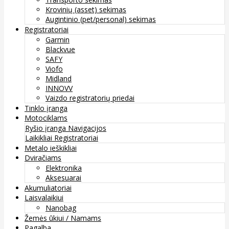
Krovinių (asset) sekimas
Augintinio (pet/personal) sekimas
Registratoriai
Garmin
Blackvue
SAFY
Viofo
Midland
INNOVV
Vaizdo registratorių priedai
Tinklo įranga
Motociklams
Ryšio įranga
Navigacijos
Laikikliai
Registratoriai
Metalo ieškikliai
Dviračiams
Elektronika
Aksesuarai
Akumuliatoriai
Laisvalaikiui
Nanobag
Žemės ūkiui / Namams
Pagalba