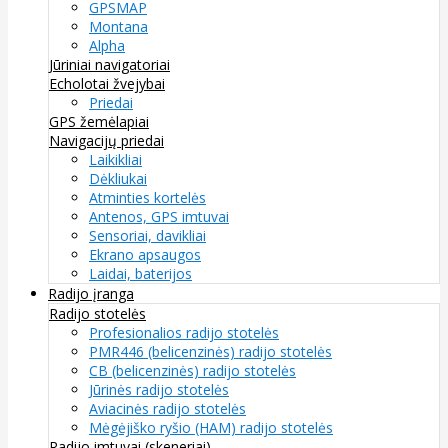
GPSMAP
Montana
Alpha
Jūriniai navigatoriai
Echolotai žvejybai
Priedai
GPS žemėlapiai
Navigacijų priedai
Laikikliai
Dėkliukai
Atminties kortelės
Antenos, GPS imtuvai
Sensoriai, davikliai
Ekrano apsaugos
Laidai, baterijos
Radijo įranga
Radijo stotelės
Profesionalios radijo stotelės
PMR446 (belicenzinės) radijo stotelės
CB (belicenzinės) radijo stotelės
Jūrinės radijo stotelės
Aviacinės radijo stotelės
Mėgėjiško ryšio (HAM) radijo stotelės
Radijo imtuvai (skeneriai)