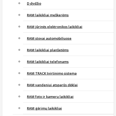
D dydžio
RAM laikikliai meškerėms
RAM jūrinės elektronikos laikikliai
RAM stovai automobiliuose
RAM laikikliai planšetėms
RAM laikikliai telefonams
RAM TRACK tvirtinimo sistema
RAM vandeniui atsparūs dėklai
RAM foto ir kamerų laikikliai
RAM gėrimų laikikliai