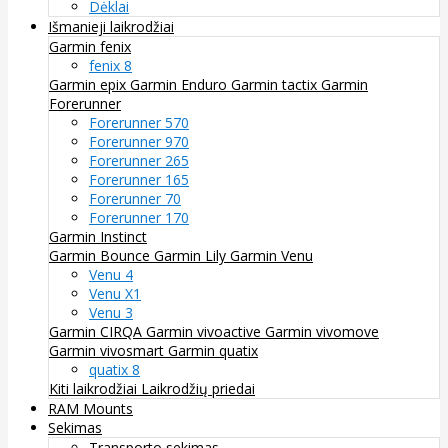
Dėklai
Išmanieji laikrodžiai
Garmin fenix
fenix 8
Garmin epix
Garmin Enduro
Garmin tactix
Garmin
Forerunner
Forerunner 570
Forerunner 970
Forerunner 265
Forerunner 165
Forerunner 70
Forerunner 170
Garmin Instinct
Garmin Bounce
Garmin Lily
Garmin Venu
Venu 4
Venu X1
Venu 3
Garmin CIRQA
Garmin vivoactive
Garmin vivomove
Garmin vivosmart
Garmin quatix
quatix 8
Kiti laikrodžiai
Laikrodžių priedai
RAM Mounts
Sekimas
Transporto sekimas