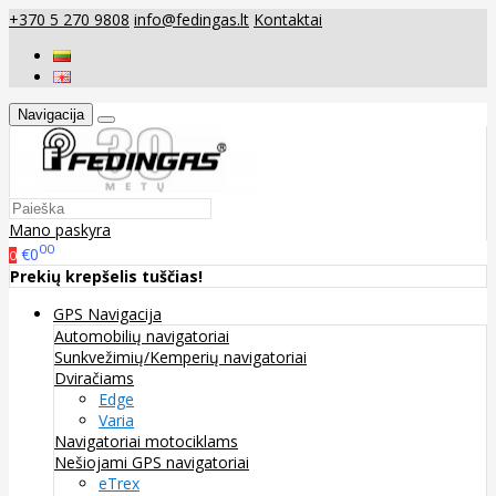
+370 5 270 9808
info@fedingas.lt
Kontaktai
Navigacija
Mano paskyra
00
€0
0
Prekių krepšelis tuščias!
GPS Navigacija
Automobilių navigatoriai
Sunkvežimių/Kemperių navigatoriai
Dviračiams
Edge
Varia
Navigatoriai motociklams
Nešiojami GPS navigatoriai
eTrex