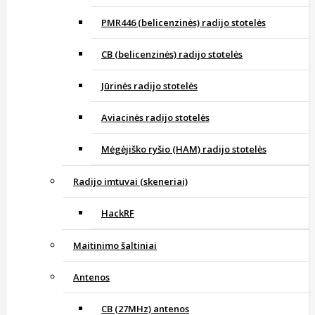
PMR446 (belicenzinės) radijo stotelės
CB (belicenzinės) radijo stotelės
Jūrinės radijo stotelės
Aviacinės radijo stotelės
Mėgėjiško ryšio (HAM) radijo stotelės
Radijo imtuvai (skeneriai)
HackRF
Maitinimo šaltiniai
Antenos
CB (27MHz) antenos