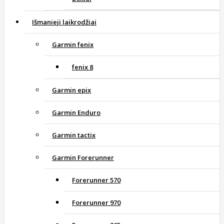
Išmanieji laikrodžiai
Garmin fenix
fenix 8
Garmin epix
Garmin Enduro
Garmin tactix
Garmin Forerunner
Forerunner 570
Forerunner 970