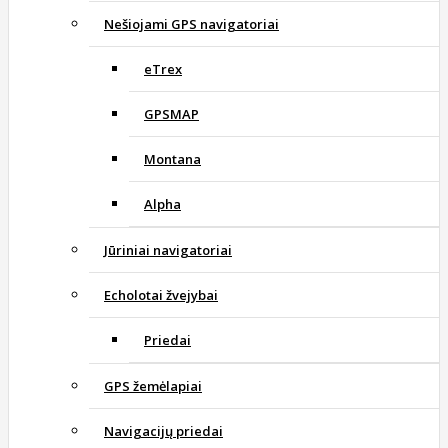
Nešiojami GPS navigatoriai
eTrex
GPSMAP
Montana
Alpha
Jūriniai navigatoriai
Echolotai žvejybai
Priedai
GPS žemėlapiai
Navigacijų priedai