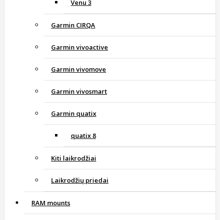
Venu 3
Garmin CIRQA
Garmin vivoactive
Garmin vivomove
Garmin vivosmart
Garmin quatix
quatix 8
Kiti laikrodžiai
Laikrodžių priedai
RAM mounts