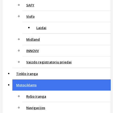
SAFY
Viofo
Laidai
Midland
INNOVV
Vaizdo registratorių priedai
Tinklo įranga
Motociklams
Ryšio įranga
Navigacijos