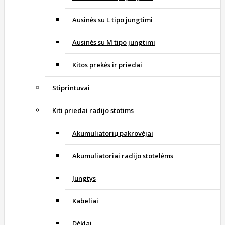
Ausinės su L tipo jungtimi
Ausinės su M tipo jungtimi
Kitos prekės ir priedai
Stiprintuvai
Kiti priedai radijo stotims
Akumuliatorių pakrovėjai
Akumuliatoriai radijo stotelėms
Jungtys
Kabeliai
Dėklai