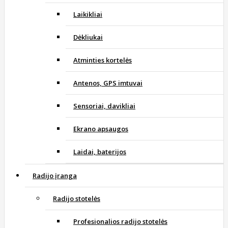
Laikikliai
Dėkliukai
Atminties kortelės
Antenos, GPS imtuvai
Sensoriai, davikliai
Ekrano apsaugos
Laidai, baterijos
Radijo įranga
Radijo stotelės
Profesionalios radijo stotelės