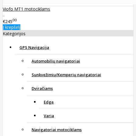
Viofo MT1 motociklams
..
00
€245
Į krepšelį
Kategorijos
GPS Navigacija
Automobilių navigatoriai
Sunkvežimių/Kemperių navigatoriai
Dviračiams
Edge
Varia
Navigatoriai motociklams