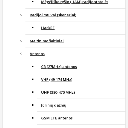
Mėgėjiško ryšio (HAM) radijo stotelės
Radijo imtuvai (skeneriai)
HackRF
Maitinimo šaltiniai
Antenos
CB (27MHz) antenos
VHF (49-174 MHz)
UHF (380-470 MHz)
Jūrinių dažnių
GSM LTE antenos