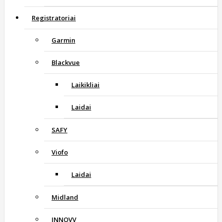
Registratoriai
Garmin
Blackvue
Laikikliai
Laidai
SAFY
Viofo
Laidai
Midland
INNOVV