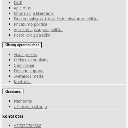
DUK
Apie mus
Informacija klientams
Pirkimo sąlygos, taisyklės ir privatumo politika
Privatumo politika
Aplinkos apsaugos politika
Pašto kodų paieška
Klientų aptarnavimas
Visos prekės
Prekės su nuolaida
Gamintojai
Dovanų kuponai
Svetainės medis
Kontaktai
Klientams
Klientams
Užsakymų istorija
Kontaktai
+37052709808