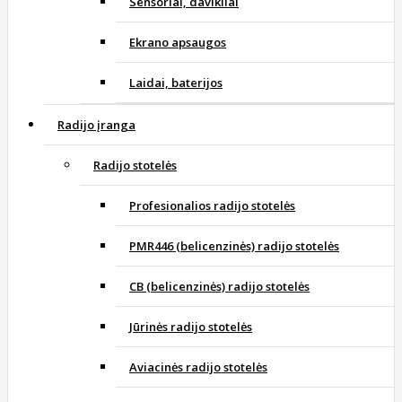
Sensoriai, davikliai
Ekrano apsaugos
Laidai, baterijos
Radijo įranga
Radijo stotelės
Profesionalios radijo stotelės
PMR446 (belicenzinės) radijo stotelės
CB (belicenzinės) radijo stotelės
Jūrinės radijo stotelės
Aviacinės radijo stotelės