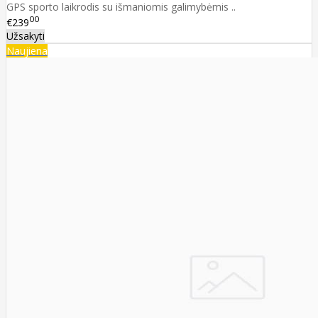
GPS sporto laikrodis su išmaniomis galimybėmis ..
00
€239
Užsakyti
Naujiena