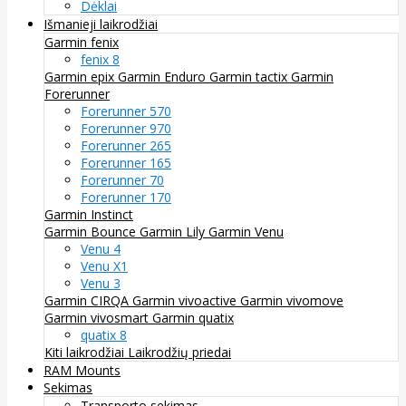
Dėklai
Išmanieji laikrodžiai
Garmin fenix
fenix 8
Garmin epix
Garmin Enduro
Garmin tactix
Garmin
Forerunner
Forerunner 570
Forerunner 970
Forerunner 265
Forerunner 165
Forerunner 70
Forerunner 170
Garmin Instinct
Garmin Bounce
Garmin Lily
Garmin Venu
Venu 4
Venu X1
Venu 3
Garmin CIRQA
Garmin vivoactive
Garmin vivomove
Garmin vivosmart
Garmin quatix
quatix 8
Kiti laikrodžiai
Laikrodžių priedai
RAM Mounts
Sekimas
Transporto sekimas