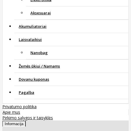
Aksesuarai
Akumuliatoriai
Laisvalaikiui
Nanobag
Žemės ūkiui / Namams
Dovanų kuponas
Pagalba
Privatumo politika
Apie mus
Pirkimo sąlygos ir taisyklės
Informacija