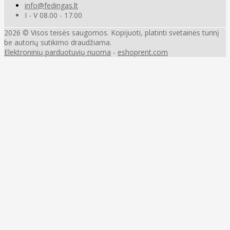
info@fedingas.lt
I - V 08.00 - 17.00
2026 © Visos teisės saugomos. Kopijuoti, platinti svetainės turinį
be autorių sutikimo draudžiama.
Elektroninių parduotuvių nuoma
-
eshoprent.com