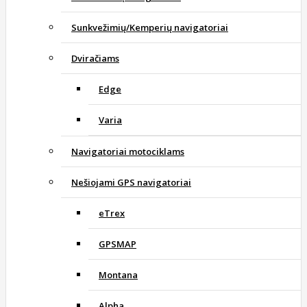
Sunkvežimių/Kemperių navigatoriai
Dviračiams
Edge
Varia
Navigatoriai motociklams
Nešiojami GPS navigatoriai
eTrex
GPSMAP
Montana
Alpha