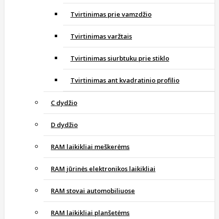
Tvirtinimas prie vamzdžio
Tvirtinimas varžtais
Tvirtinimas siurbtuku prie stiklo
Tvirtinimas ant kvadratinio profilio
C dydžio
D dydžio
RAM laikikliai meškerėms
RAM jūrinės elektronikos laikikliai
RAM stovai automobiliuose
RAM laikikliai planšetėms