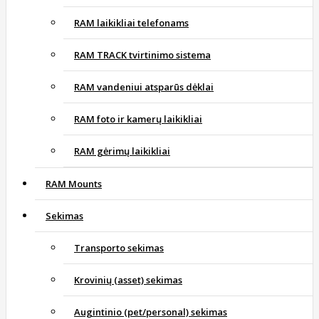
RAM laikikliai telefonams
RAM TRACK tvirtinimo sistema
RAM vandeniui atsparūs dėklai
RAM foto ir kamerų laikikliai
RAM gėrimų laikikliai
RAM Mounts
Sekimas
Transporto sekimas
Krovinių (asset) sekimas
Augintinio (pet/personal) sekimas