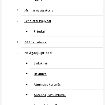
Jūriniai navigatoriai
Echolotai žvejybai
Priedai
GPS žemėlapiai
Navigacijų priedai
Laikikliai
Dėkliukai
Atminties kortelės
Antenos, GPS imtuvai