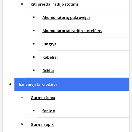
Kiti priedai radijo stotims
Akumuliatorių pakrovėjai
Akumuliatoriai radijo stotelėms
Jungtys
Kabeliai
Dėklai
Išmanieji laikrodžiai
Garmin fenix
fenix 8
Garmin epix