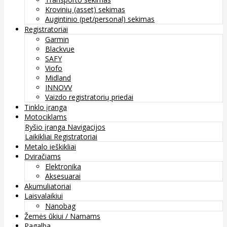
Krovinių (asset) sekimas
Augintinio (pet/personal) sekimas
Registratoriai
Garmin
Blackvue
SAFY
Viofo
Midland
INNOVV
Vaizdo registratorių priedai
Tinklo įranga
Motociklams
Ryšio įranga
Navigacijos
Laikikliai
Registratoriai
Metalo ieškikliai
Dviračiams
Elektronika
Aksesuarai
Akumuliatoriai
Laisvalaikiui
Nanobag
Žemės ūkiui / Namams
Pagalba