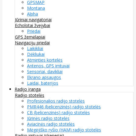
GPSMAP
Montana
Alpha
Jūriniai navigatoriai
Echolotai žvejybai
Priedai
GPS žemėlapiai
Navigacijų priedai
Laikikliai
Dėkliukai
Atminties kortelės
Antenos, GPS imtuvai
Sensoriai, davikliai
Ekrano apsaugos
Laidai, baterijos
Radijo įranga
Radijo stotelės
Profesionalios radijo stotelės
PMR446 (belicenzinės) radijo stotelės
CB (belicenzinės) radijo stotelės
Jūrinės radijo stotelės
Aviacinės radijo stotelės
Mėgėjiško ryšio (HAM) radijo stotelės
Radijo imtuvai (skeneriai)