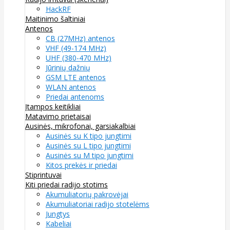
HackRF
Maitinimo šaltiniai
Antenos
CB (27MHz) antenos
VHF (49-174 MHz)
UHF (380-470 MHz)
Jūrinių dažnių
GSM LTE antenos
WLAN antenos
Priedai antenoms
Įtampos keitikliai
Matavimo prietaisai
Ausinės, mikrofonai, garsiakalbiai
Ausinės su K tipo jungtimi
Ausinės su L tipo jungtimi
Ausinės su M tipo jungtimi
Kitos prekės ir priedai
Stiprintuvai
Kiti priedai radijo stotims
Akumuliatorių pakrovėjai
Akumuliatoriai radijo stotelėms
Jungtys
Kabeliai