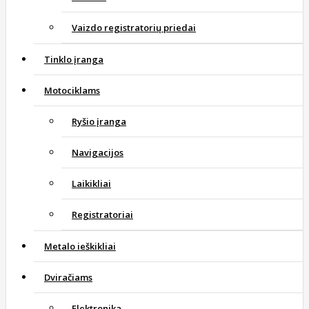
Vaizdo registratorių priedai
Tinklo įranga
Motociklams
Ryšio įranga
Navigacijos
Laikikliai
Registratoriai
Metalo ieškikliai
Dviračiams
Elektronika