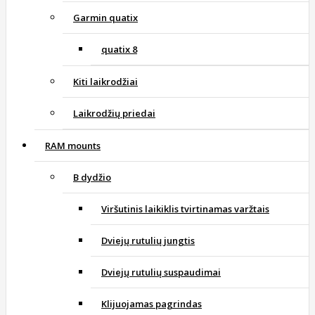
Garmin quatix
quatix 8
Kiti laikrodžiai
Laikrodžių priedai
RAM mounts
B dydžio
Viršutinis laikiklis tvirtinamas varžtais
Dviejų rutulių jungtis
Dviejų rutulių suspaudimai
Klijuojamas pagrindas