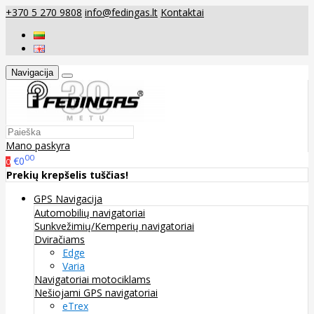
+370 5 270 9808
info@fedingas.lt
Kontaktai
Navigacija
Mano paskyra
00
€0
0
Prekių krepšelis tuščias!
GPS Navigacija
Automobilių navigatoriai
Sunkvežimių/Kemperių navigatoriai
Dviračiams
Edge
Varia
Navigatoriai motociklams
Nešiojami GPS navigatoriai
eTrex