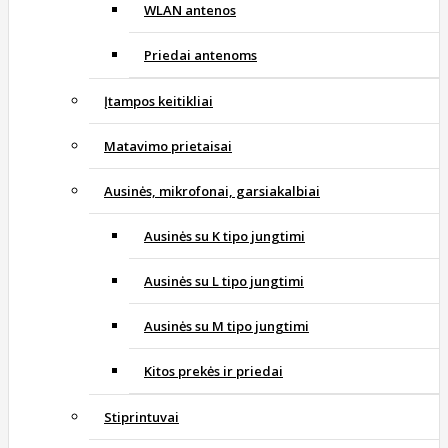
WLAN antenos
Priedai antenoms
Įtampos keitikliai
Matavimo prietaisai
Ausinės, mikrofonai, garsiakalbiai
Ausinės su K tipo jungtimi
Ausinės su L tipo jungtimi
Ausinės su M tipo jungtimi
Kitos prekės ir priedai
Stiprintuvai