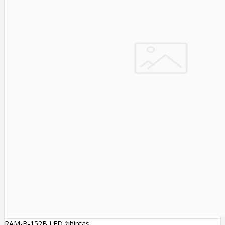
RAM-B-152B LED žibintas