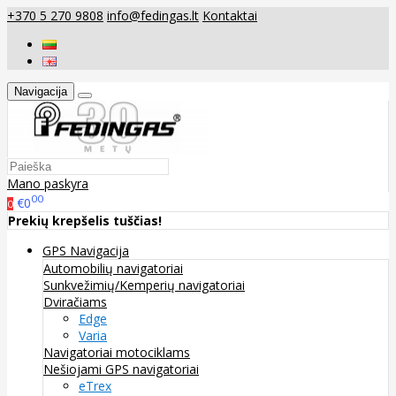
+370 5 270 9808
info@fedingas.lt
Kontaktai
Navigacija
Mano paskyra
00
€0
0
Prekių krepšelis tuščias!
GPS Navigacija
Automobilių navigatoriai
Sunkvežimių/Kemperių navigatoriai
Dviračiams
Edge
Varia
Navigatoriai motociklams
Nešiojami GPS navigatoriai
eTrex