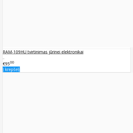
RAM-109HU tvirtinimas jūrinei elektronikai
..
00
€95
Į krepšelį