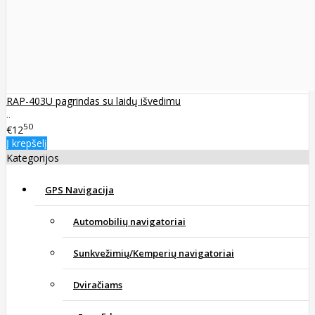
RAP-403U pagrindas su laidų išvedimu
..
50
€12
Į krepšelį
Kategorijos
GPS Navigacija
Automobilių navigatoriai
Sunkvežimių/Kemperių navigatoriai
Dviračiams