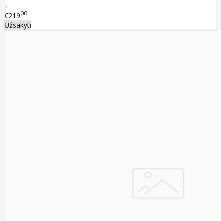
..
00
€219
Užsakyti