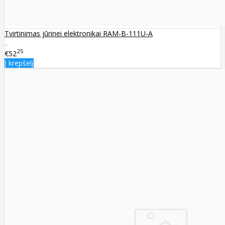
Tvirtinimas jūrinei elektronikai RAM-B-111U-A
..
25
€52
Į krepšelį