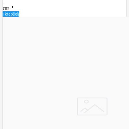
..
31
€85
Į krepšelį