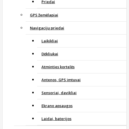
Priedai
GPS žemėlapiai
Navigacijų priedai
Laikikliai
Dėkliukai
Atminties kortelės
Antenos, GPS imtuvai
Sensoriai, davikliai
Ekrano apsaugos
Laidai, baterijos