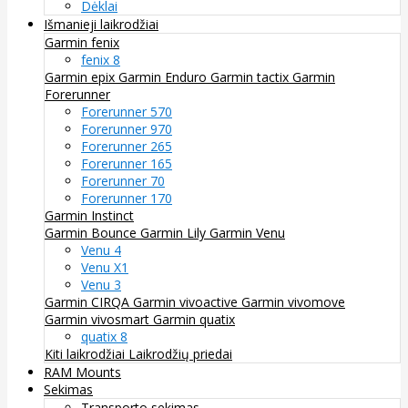
Dėklai
Išmanieji laikrodžiai
Garmin fenix
fenix 8
Garmin epix
Garmin Enduro
Garmin tactix
Garmin
Forerunner
Forerunner 570
Forerunner 970
Forerunner 265
Forerunner 165
Forerunner 70
Forerunner 170
Garmin Instinct
Garmin Bounce
Garmin Lily
Garmin Venu
Venu 4
Venu X1
Venu 3
Garmin CIRQA
Garmin vivoactive
Garmin vivomove
Garmin vivosmart
Garmin quatix
quatix 8
Kiti laikrodžiai
Laikrodžių priedai
RAM Mounts
Sekimas
Transporto sekimas