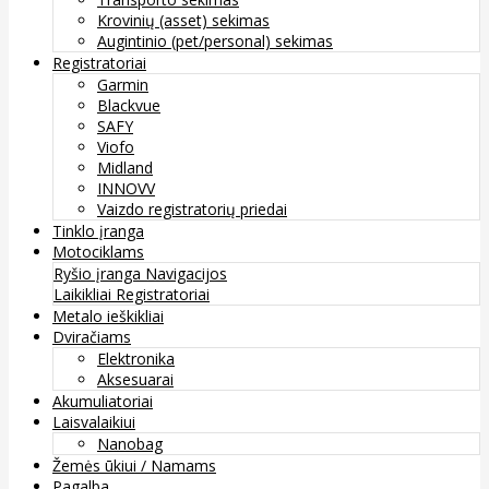
Krovinių (asset) sekimas
Augintinio (pet/personal) sekimas
Registratoriai
Garmin
Blackvue
SAFY
Viofo
Midland
INNOVV
Vaizdo registratorių priedai
Tinklo įranga
Motociklams
Ryšio įranga
Navigacijos
Laikikliai
Registratoriai
Metalo ieškikliai
Dviračiams
Elektronika
Aksesuarai
Akumuliatoriai
Laisvalaikiui
Nanobag
Žemės ūkiui / Namams
Pagalba