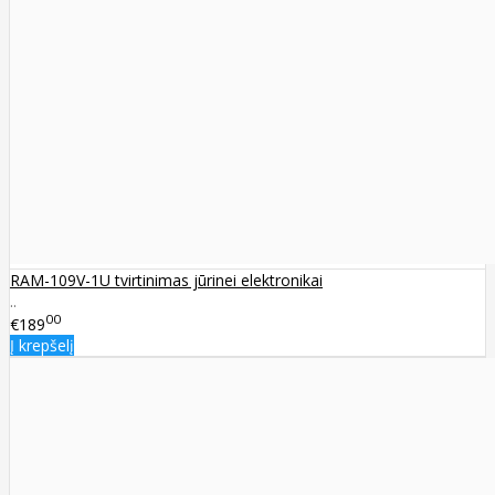
RAM-109V-1U tvirtinimas jūrinei elektronikai
..
00
€189
Į krepšelį