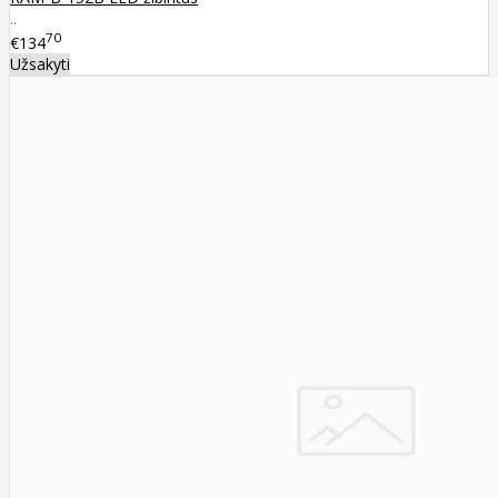
..
70
€134
Užsakyti