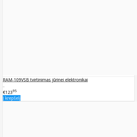
RAM-109VSB tvirtinimas jūrinei elektronikai
..
95
€123
Į krepšelį