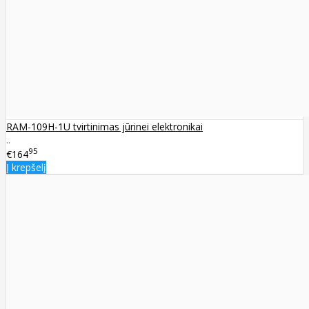
RAM-109H-1U tvirtinimas jūrinei elektronikai
..
95
€164
Į krepšelį