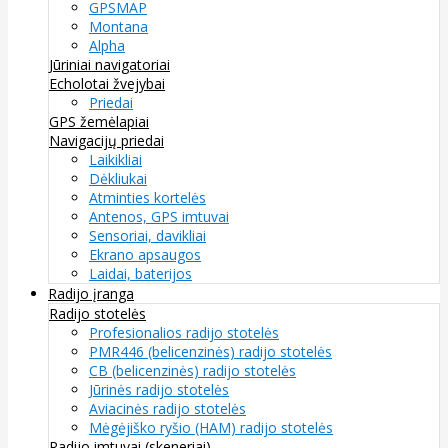
GPSMAP
Montana
Alpha
Jūriniai navigatoriai
Echolotai žvejybai
Priedai
GPS žemėlapiai
Navigacijų priedai
Laikikliai
Dėkliukai
Atminties kortelės
Antenos, GPS imtuvai
Sensoriai, davikliai
Ekrano apsaugos
Laidai, baterijos
Radijo įranga
Radijo stotelės
Profesionalios radijo stotelės
PMR446 (belicenzinės) radijo stotelės
CB (belicenzinės) radijo stotelės
Jūrinės radijo stotelės
Aviacinės radijo stotelės
Mėgėjiško ryšio (HAM) radijo stotelės
Radijo imtuvai (skeneriai)