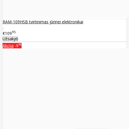
RAM-109HSB tvirtinimas jūrinei elektronikai
..
95
€109
Užsakyti
%
Akcija
-9