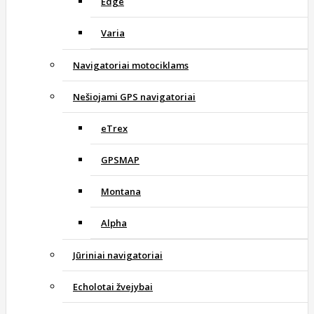
Edge
Varia
Navigatoriai motociklams
Nešiojami GPS navigatoriai
eTrex
GPSMAP
Montana
Alpha
Jūriniai navigatoriai
Echolotai žvejybai