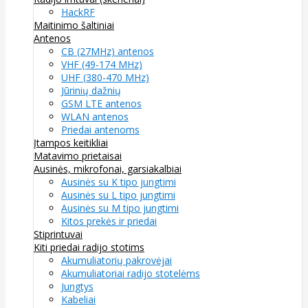
HackRF
Maitinimo šaltiniai
Antenos
CB (27MHz) antenos
VHF (49-174 MHz)
UHF (380-470 MHz)
Jūrinių dažnių
GSM LTE antenos
WLAN antenos
Priedai antenoms
Įtampos keitikliai
Matavimo prietaisai
Ausinės, mikrofonai, garsiakalbiai
Ausinės su K tipo jungtimi
Ausinės su L tipo jungtimi
Ausinės su M tipo jungtimi
Kitos prekės ir priedai
Stiprintuvai
Kiti priedai radijo stotims
Akumuliatorių pakrovėjai
Akumuliatoriai radijo stotelėms
Jungtys
Kabeliai