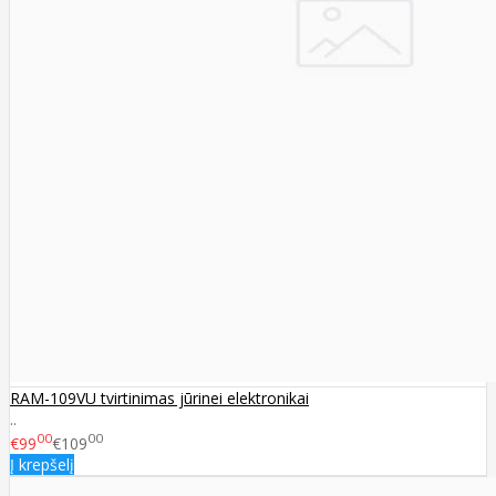
RAM-109VU tvirtinimas jūrinei elektronikai
..
00
00
€99
€109
Į krepšelį