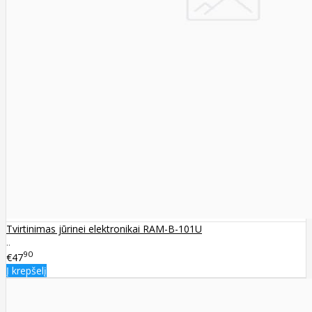
Tvirtinimas jūrinei elektronikai RAM-B-101U
..
90
€47
Į krepšelį