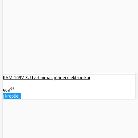
RAM-109V-3U tvirtinimas jūrinei elektronikai
..
95
€69
Į krepšelį