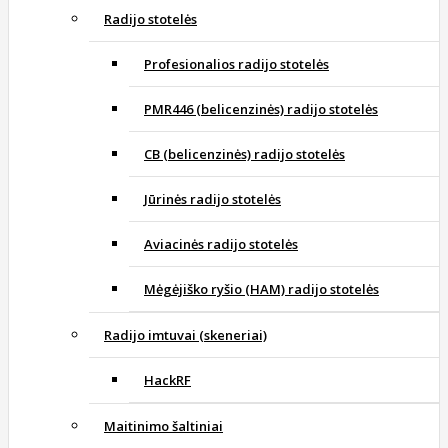
Radijo stotelės
Profesionalios radijo stotelės
PMR446 (belicenzinės) radijo stotelės
CB (belicenzinės) radijo stotelės
Jūrinės radijo stotelės
Aviacinės radijo stotelės
Mėgėjiško ryšio (HAM) radijo stotelės
Radijo imtuvai (skeneriai)
HackRF
Maitinimo šaltiniai