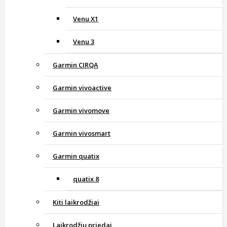
Venu X1
Venu 3
Garmin CIRQA
Garmin vivoactive
Garmin vivomove
Garmin vivosmart
Garmin quatix
quatix 8
Kiti laikrodžiai
Laikrodžių priedai