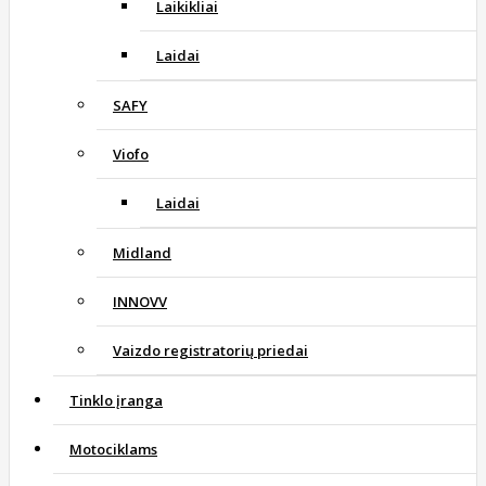
Laikikliai
Laidai
SAFY
Viofo
Laidai
Midland
INNOVV
Vaizdo registratorių priedai
Tinklo įranga
Motociklams