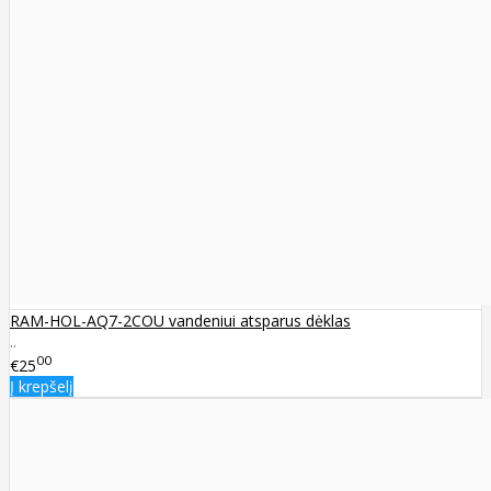
RAM-HOL-AQ7-2COU vandeniui atsparus dėklas
..
00
€25
Į krepšelį