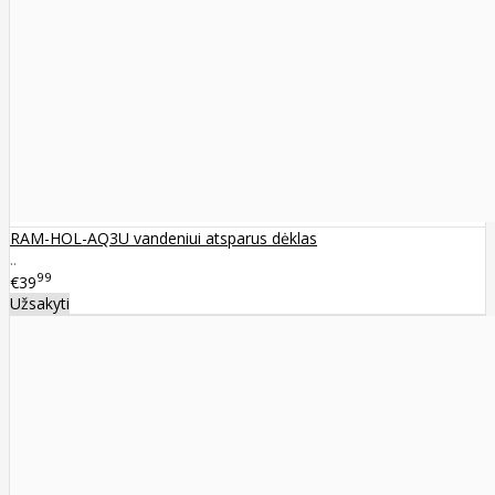
RAM-HOL-AQ3U vandeniui atsparus dėklas
..
99
€39
Užsakyti