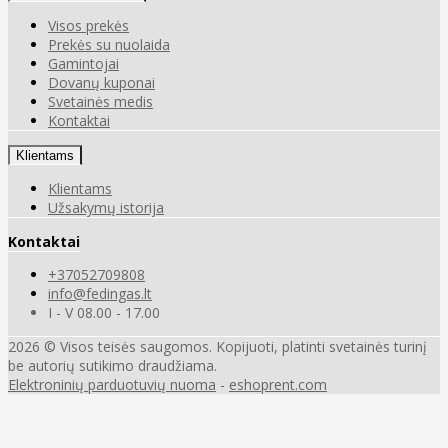
Visos prekės
Prekės su nuolaida
Gamintojai
Dovanų kuponai
Svetainės medis
Kontaktai
Klientams
Klientams
Užsakymų istorija
Kontaktai
+37052709808
info@fedingas.lt
I - V 08.00 - 17.00
2026 © Visos teisės saugomos. Kopijuoti, platinti svetainės turinį
be autorių sutikimo draudžiama.
Elektroninių parduotuvių nuoma
-
eshoprent.com