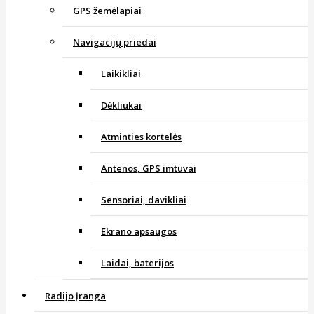
GPS žemėlapiai
Navigacijų priedai
Laikikliai
Dėkliukai
Atminties kortelės
Antenos, GPS imtuvai
Sensoriai, davikliai
Ekrano apsaugos
Laidai, baterijos
Radijo įranga