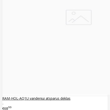
RAM-HOL-AQ1U vandeniui atsparus dėklas
..
99
€68