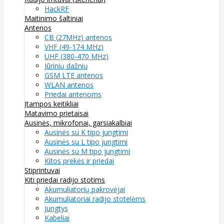
HackRF
Maitinimo šaltiniai
Antenos
CB (27MHz) antenos
VHF (49-174 MHz)
UHF (380-470 MHz)
Jūrinių dažnių
GSM LTE antenos
WLAN antenos
Priedai antenoms
Įtampos keitikliai
Matavimo prietaisai
Ausinės, mikrofonai, garsiakalbiai
Ausinės su K tipo jungtimi
Ausinės su L tipo jungtimi
Ausinės su M tipo jungtimi
Kitos prekės ir priedai
Stiprintuvai
Kiti priedai radijo stotims
Akumuliatorių pakrovėjai
Akumuliatoriai radijo stotelėms
Jungtys
Kabeliai