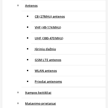
Antenos
CB (27MHz) antenos
VHF (49-174 MHz)
UHF (380-470 MHz)
Jūrinių dažnių
GSM LTE antenos
WLAN antenos
Priedai antenoms
Įtampos keitikliai
Matavimo prietaisai