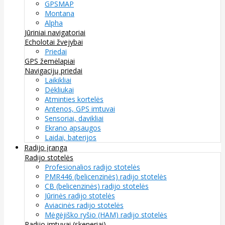
GPSMAP
Montana
Alpha
Jūriniai navigatoriai
Echolotai žvejybai
Priedai
GPS žemėlapiai
Navigacijų priedai
Laikikliai
Dėkliukai
Atminties kortelės
Antenos, GPS imtuvai
Sensoriai, davikliai
Ekrano apsaugos
Laidai, baterijos
Radijo įranga
Radijo stotelės
Profesionalios radijo stotelės
PMR446 (belicenzinės) radijo stotelės
CB (belicenzinės) radijo stotelės
Jūrinės radijo stotelės
Aviacinės radijo stotelės
Mėgėjiško ryšio (HAM) radijo stotelės
Radijo imtuvai (skeneriai)