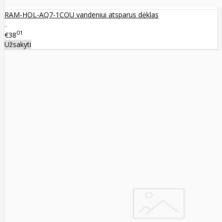
RAM-HOL-AQ7-1COU vandeniui atsparus dėklas
..
01
€38
Užsakyti