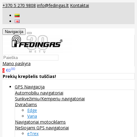
+370 5 270 9808
info@fedingas.lt
Kontaktai
Navigacija
Mano paskyra
00
€0
0
Prekių krepšelis tuščias!
GPS Navigacija
Automobilių navigatoriai
Sunkvežimių/Kemperių navigatoriai
Dviračiams
Edge
Varia
Navigatoriai motociklams
Nešiojami GPS navigatoriai
eTrex