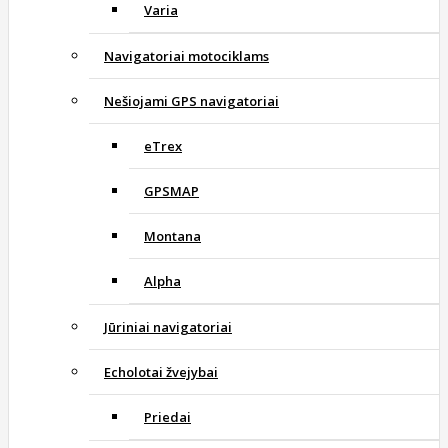
Varia
Navigatoriai motociklams
Nešiojami GPS navigatoriai
eTrex
GPSMAP
Montana
Alpha
Jūriniai navigatoriai
Echolotai žvejybai
Priedai