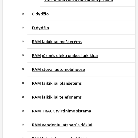
C dydžio
D dydžio
RAM laikikliai meškerėms
RAM jūrinės elektronikos laikikliai
RAM stovai automobiliuose
RAM laikikliai planšetėms
RAM laikikliai telefonams
RAM TRACK tvirtinimo sistema
RAM vandeniui atsparūs dėklai