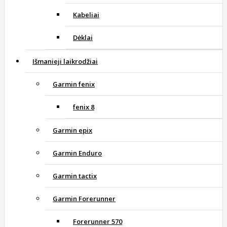
Kabeliai
Dėklai
Išmanieji laikrodžiai
Garmin fenix
fenix 8
Garmin epix
Garmin Enduro
Garmin tactix
Garmin Forerunner
Forerunner 570