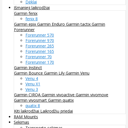
Dėklai
Išmanieji laikrodžiai
Garmin fenix
fenix 8
Garmin epix
Garmin Enduro
Garmin tactix
Garmin
Forerunner
Forerunner 570
Forerunner 970
Forerunner 265
Forerunner 165
Forerunner 70
Forerunner 170
Garmin Instinct
Garmin Bounce
Garmin Lily
Garmin Venu
Venu 4
Venu X1
Venu 3
Garmin CIRQA
Garmin vivoactive
Garmin vivomove
Garmin vivosmart
Garmin quatix
quatix 8
Kiti laikrodžiai
Laikrodžių priedai
RAM Mounts
Sekimas
Transporto sekimas