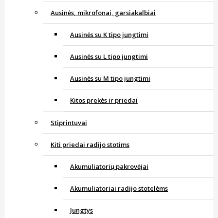
Ausinės, mikrofonai, garsiakalbiai
Ausinės su K tipo jungtimi
Ausinės su L tipo jungtimi
Ausinės su M tipo jungtimi
Kitos prekės ir priedai
Stiprintuvai
Kiti priedai radijo stotims
Akumuliatorių pakrovėjai
Akumuliatoriai radijo stotelėms
Jungtys