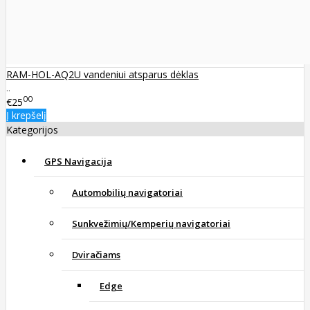
RAM-HOL-AQ2U vandeniui atsparus dėklas
..
00
€25
Į krepšelį
Kategorijos
GPS Navigacija
Automobilių navigatoriai
Sunkvežimių/Kemperių navigatoriai
Dviračiams
Edge