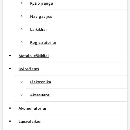
Ryšio įranga
Navigacijos
Laikikliai
Registratoriai
Metalo ieškikliai
Dviračiams
Elektronika
Aksesuarai
Akumuliatoriai
Laisvalaikiui