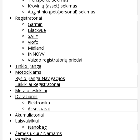
Krovinių (asset) sekimas
Augintinio (pet/personal) sekimas
Registratoriai
Garmin
Blackvue
SAFY
Viofo
Midland
INNOVV
Vaizdo registratorių priedai
Tinklo įranga
Motociklams
Ryšio įranga
Navigacijos
Laikikliai
Registratoriai
Metalo ieškikliai
Dviračiams
Elektronika
Aksesuarai
Akumuliatoriai
Laisvalaikiui
Nanobag
Žemės ūkiui / Namams
Pagalba