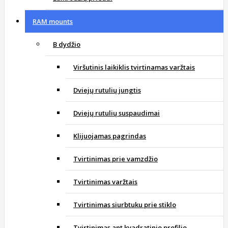
RAM mounts
B dydžio
Viršutinis laikiklis tvirtinamas varžtais
Dviejų rutulių jungtis
Dviejų rutulių suspaudimai
Klijuojamas pagrindas
Tvirtinimas prie vamzdžio
Tvirtinimas varžtais
Tvirtinimas siurbtuku prie stiklo
Tvirtinimas ant kvadratinio profilio