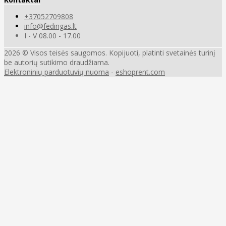
+37052709808
info@fedingas.lt
I - V 08.00 - 17.00
2026 © Visos teisės saugomos. Kopijuoti, platinti svetainės turinį
be autorių sutikimo draudžiama.
Elektroninių parduotuvių nuoma
-
eshoprent.com