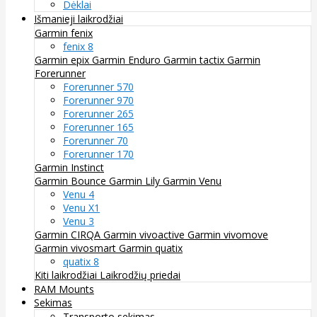
Dėklai
Išmanieji laikrodžiai
Garmin fenix
fenix 8
Garmin epix
Garmin Enduro
Garmin tactix
Garmin
Forerunner
Forerunner 570
Forerunner 970
Forerunner 265
Forerunner 165
Forerunner 70
Forerunner 170
Garmin Instinct
Garmin Bounce
Garmin Lily
Garmin Venu
Venu 4
Venu X1
Venu 3
Garmin CIRQA
Garmin vivoactive
Garmin vivomove
Garmin vivosmart
Garmin quatix
quatix 8
Kiti laikrodžiai
Laikrodžių priedai
RAM Mounts
Sekimas
Transporto sekimas