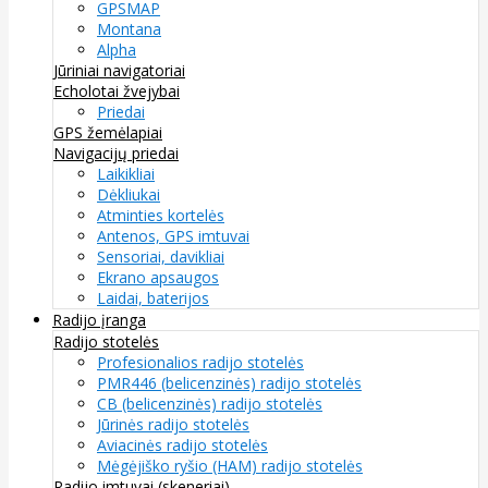
GPSMAP
Montana
Alpha
Jūriniai navigatoriai
Echolotai žvejybai
Priedai
GPS žemėlapiai
Navigacijų priedai
Laikikliai
Dėkliukai
Atminties kortelės
Antenos, GPS imtuvai
Sensoriai, davikliai
Ekrano apsaugos
Laidai, baterijos
Radijo įranga
Radijo stotelės
Profesionalios radijo stotelės
PMR446 (belicenzinės) radijo stotelės
CB (belicenzinės) radijo stotelės
Jūrinės radijo stotelės
Aviacinės radijo stotelės
Mėgėjiško ryšio (HAM) radijo stotelės
Radijo imtuvai (skeneriai)