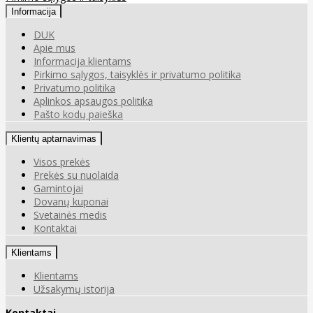
Informacija
DUK
Apie mus
Informacija klientams
Pirkimo sąlygos, taisyklės ir privatumo politika
Privatumo politika
Aplinkos apsaugos politika
Pašto kodų paieška
Klientų aptarnavimas
Visos prekės
Prekės su nuolaida
Gamintojai
Dovanų kuponai
Svetainės medis
Kontaktai
Klientams
Klientams
Užsakymų istorija
Kontaktai