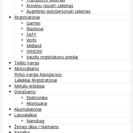
Krovinių (asset) sekimas
Augintinio (pet/personal) sekimas
Registratoriai
Garmin
Blackvue
SAFY
Viofo
Midland
INNOVV
Vaizdo registratorių priedai
Tinklo įranga
Motociklams
Ryšio įranga
Navigacijos
Laikikliai
Registratoriai
Metalo ieškikliai
Dviračiams
Elektronika
Aksesuarai
Akumuliatoriai
Laisvalaikiui
Nanobag
Žemės ūkiui / Namams
Pagalba