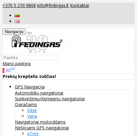
+370 5 270 9808
info@fedingas.lt
Kontaktai
Navigacija
Mano paskyra
00
€0
0
Prekių krepšelis tuščias!
GPS Navigacija
Automobilių navigatoriai
Sunkvežimių/Kemperių navigatoriai
Dviračiams
Edge
Varia
Navigatoriai motociklams
Nešiojami GPS navigatoriai
eTrex