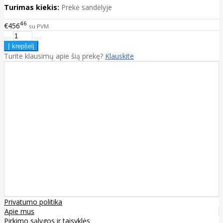
Turimas kiekis:
Prekė sandėlyje
46
€456
su PVM
Turite klausimų apie šią prekę?
Klauskite
Privatumo politika
Apie mus
Pirkimo sąlygos ir taisyklės