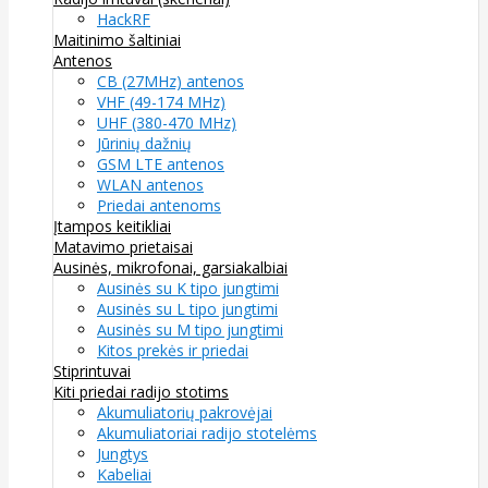
HackRF
Maitinimo šaltiniai
Antenos
CB (27MHz) antenos
VHF (49-174 MHz)
UHF (380-470 MHz)
Jūrinių dažnių
GSM LTE antenos
WLAN antenos
Priedai antenoms
Įtampos keitikliai
Matavimo prietaisai
Ausinės, mikrofonai, garsiakalbiai
Ausinės su K tipo jungtimi
Ausinės su L tipo jungtimi
Ausinės su M tipo jungtimi
Kitos prekės ir priedai
Stiprintuvai
Kiti priedai radijo stotims
Akumuliatorių pakrovėjai
Akumuliatoriai radijo stotelėms
Jungtys
Kabeliai