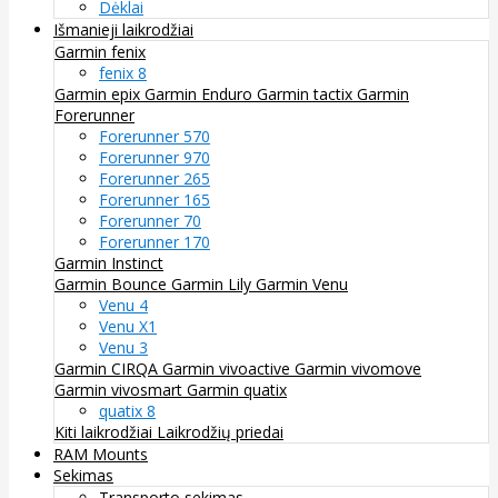
Dėklai
Išmanieji laikrodžiai
Garmin fenix
fenix 8
Garmin epix
Garmin Enduro
Garmin tactix
Garmin
Forerunner
Forerunner 570
Forerunner 970
Forerunner 265
Forerunner 165
Forerunner 70
Forerunner 170
Garmin Instinct
Garmin Bounce
Garmin Lily
Garmin Venu
Venu 4
Venu X1
Venu 3
Garmin CIRQA
Garmin vivoactive
Garmin vivomove
Garmin vivosmart
Garmin quatix
quatix 8
Kiti laikrodžiai
Laikrodžių priedai
RAM Mounts
Sekimas
Transporto sekimas