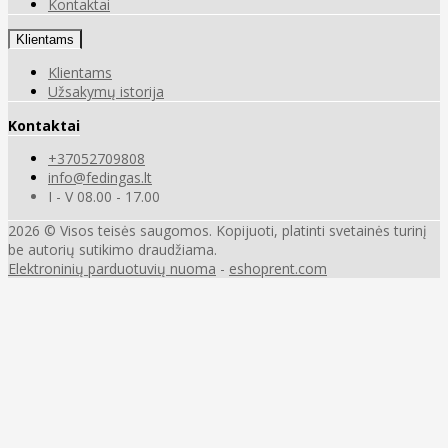
Kontaktai
Klientams
Klientams
Užsakymų istorija
Kontaktai
+37052709808
info@fedingas.lt
I - V 08.00 - 17.00
2026 © Visos teisės saugomos. Kopijuoti, platinti svetainės turinį
be autorių sutikimo draudžiama.
Elektroninių parduotuvių nuoma
-
eshoprent.com