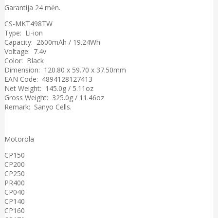
Garantija 24 mėn.
CS-MKT498TW
Type: Li-ion
Capacity: 2600mAh / 19.24Wh
Voltage: 7.4v
Color: Black
Dimension: 120.80 x 59.70 x 37.50mm
EAN Code: 4894128127413
Net Weight: 145.0g / 5.11oz
Gross Weight: 325.0g / 11.46oz
Remark: Sanyo Cells.
Motorola
CP150
CP200
CP250
PR400
CP040
CP140
CP160