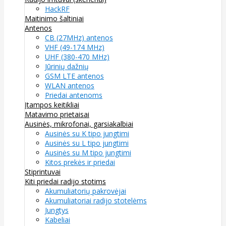
HackRF
Maitinimo šaltiniai
Antenos
CB (27MHz) antenos
VHF (49-174 MHz)
UHF (380-470 MHz)
Jūrinių dažnių
GSM LTE antenos
WLAN antenos
Priedai antenoms
Įtampos keitikliai
Matavimo prietaisai
Ausinės, mikrofonai, garsiakalbiai
Ausinės su K tipo jungtimi
Ausinės su L tipo jungtimi
Ausinės su M tipo jungtimi
Kitos prekės ir priedai
Stiprintuvai
Kiti priedai radijo stotims
Akumuliatorių pakrovėjai
Akumuliatoriai radijo stotelėms
Jungtys
Kabeliai