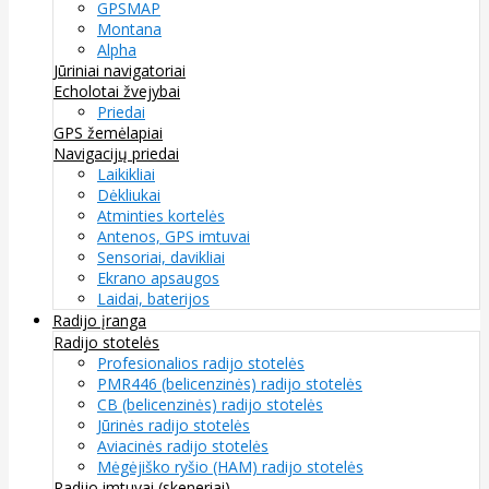
GPSMAP
Montana
Alpha
Jūriniai navigatoriai
Echolotai žvejybai
Priedai
GPS žemėlapiai
Navigacijų priedai
Laikikliai
Dėkliukai
Atminties kortelės
Antenos, GPS imtuvai
Sensoriai, davikliai
Ekrano apsaugos
Laidai, baterijos
Radijo įranga
Radijo stotelės
Profesionalios radijo stotelės
PMR446 (belicenzinės) radijo stotelės
CB (belicenzinės) radijo stotelės
Jūrinės radijo stotelės
Aviacinės radijo stotelės
Mėgėjiško ryšio (HAM) radijo stotelės
Radijo imtuvai (skeneriai)