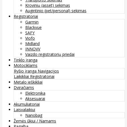
Krovinių (asset) sekimas
Augintinio (pet/personal) sekimas
Registratoriai
Garmin
Blackvue
SAFY
Viofo
Midland
INNOVV
Vaizdo registratorių priedai
Tinklo įranga
Motociklams
Ryšio įranga
Navigacijos
Laikikliai
Registratoriai
Metalo ieškikliai
Dviračiams
Elektronika
Aksesuarai
Akumuliatoriai
Laisvalaikiui
Nanobag
Žemės ūkiui / Namams
Pagalba