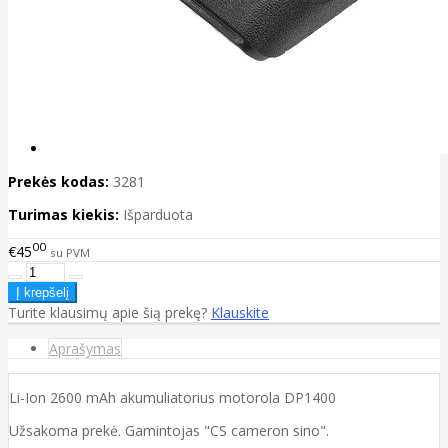
Prekės kodas:
3281
Turimas kiekis:
Išparduota
00
€45
su PVM
Turite klausimų apie šią prekę?
Klauskite
Aprašymas
Li-Ion 2600 mAh akumuliatorius motorola DP1400
Užsakoma prekė. Gamintojas "CS cameron sino".