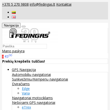
+370 5 270 9808
info@fedingas.lt
Kontaktai
Navigacija
Mano paskyra
00
€0
0
Prekių krepšelis tuščias!
GPS Navigacija
Automobilių navigatoriai
Sunkvežimių/Kemperių navigatoriai
Dviračiams
Edge
Varia
Navigatoriai motociklams
Nešiojami GPS navigatoriai
eTrex