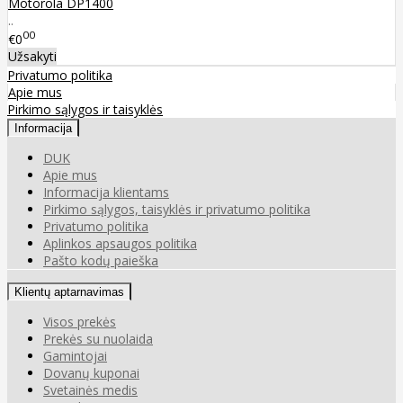
Motorola DP1400
..
00
€0
Užsakyti
Privatumo politika
Apie mus
Pirkimo sąlygos ir taisyklės
Informacija
DUK
Apie mus
Informacija klientams
Pirkimo sąlygos, taisyklės ir privatumo politika
Privatumo politika
Aplinkos apsaugos politika
Pašto kodų paieška
Klientų aptarnavimas
Visos prekės
Prekės su nuolaida
Gamintojai
Dovanų kuponai
Svetainės medis