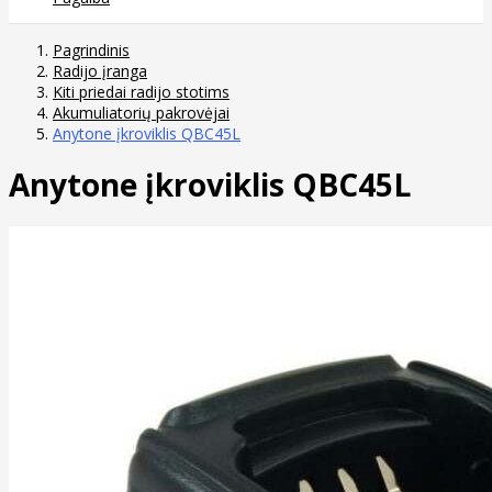
Pagrindinis
Radijo įranga
Kiti priedai radijo stotims
Akumuliatorių pakrovėjai
Anytone įkroviklis QBC45L
Anytone įkroviklis QBC45L