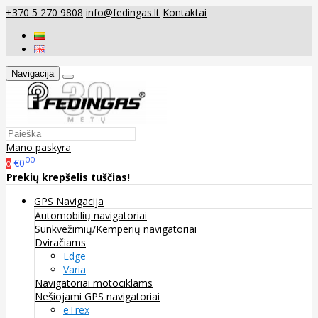
+370 5 270 9808
info@fedingas.lt
Kontaktai
Navigacija
Mano paskyra
00
€0
0
Prekių krepšelis tuščias!
GPS Navigacija
Automobilių navigatoriai
Sunkvežimių/Kemperių navigatoriai
Dviračiams
Edge
Varia
Navigatoriai motociklams
Nešiojami GPS navigatoriai
eTrex