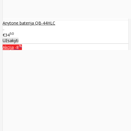
Anytone baterija QB-44HLC
..
50
€34
Užsakyti
%
Akcija
-8