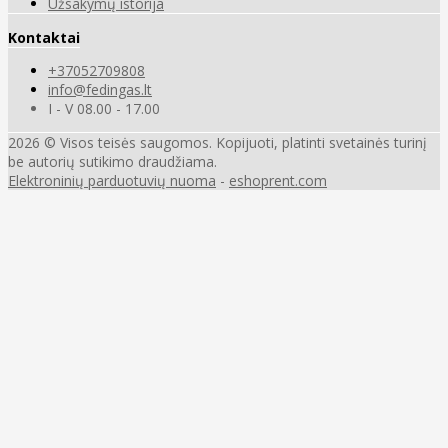
Užsakymų istorija
Kontaktai
+37052709808
info@fedingas.lt
I - V 08.00 - 17.00
2026 © Visos teisės saugomos. Kopijuoti, platinti svetainės turinį
be autorių sutikimo draudžiama.
Elektroninių parduotuvių nuoma
-
eshoprent.com