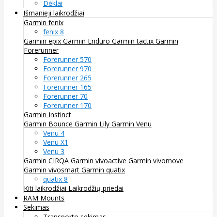
Dėklai
Išmanieji laikrodžiai
Garmin fenix
fenix 8
Garmin epix
Garmin Enduro
Garmin tactix
Garmin
Forerunner
Forerunner 570
Forerunner 970
Forerunner 265
Forerunner 165
Forerunner 70
Forerunner 170
Garmin Instinct
Garmin Bounce
Garmin Lily
Garmin Venu
Venu 4
Venu X1
Venu 3
Garmin CIRQA
Garmin vivoactive
Garmin vivomove
Garmin vivosmart
Garmin quatix
quatix 8
Kiti laikrodžiai
Laikrodžių priedai
RAM Mounts
Sekimas
Transporto sekimas