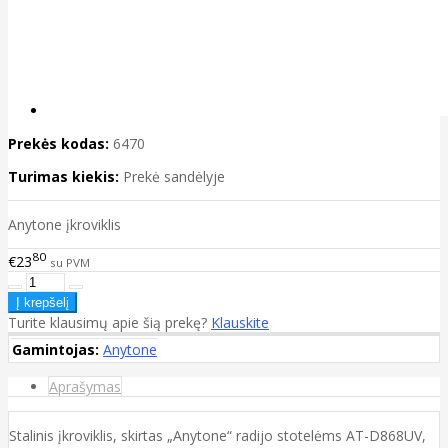
Prekės kodas:
6470
Turimas kiekis:
Prekė sandėlyje
Anytone įkroviklis
80
€23
su PVM
Turite klausimų apie šią prekę?
Klauskite
Gamintojas:
Anytone
Aprašymas
Stalinis įkroviklis, skirtas „Anytone“ radijo stotelėms AT-D868UV,