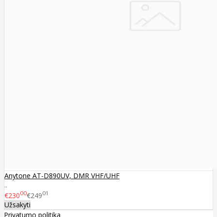
Anytone AT-D890UV, DMR VHF/UHF
..
00
01
€230
€249
Užsakyti
Privatumo politika