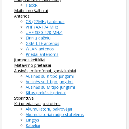
HackRF
Maitinimo šaltiniai
Antenos
CB (27MHz) antenos
VHF (49-174 MHz)
UHF (380-470 MHz)
Jūrinių dažnių
GSM LTE antenos
WLAN antenos
Priedai antenoms
Įtampos keitikliai
Matavimo prietaisai
Ausinės, mikrofonai, garsiakalbiai
Ausinės su K tipo jungtimi
Ausinės su L tipo jungtimi
Ausinės su M tipo jungtimi
Kitos prekės ir priedai
Stiprintuvai
Kiti priedai radijo stotims
Akumuliatorių pakrovėjai
Akumuliatoriai radijo stotelėms
Jungtys
Kabeliai