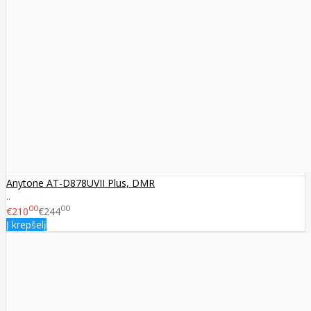
Anytone AT-D878UVII Plus, DMR
..
00
00
€210
€244
Į krepšelį