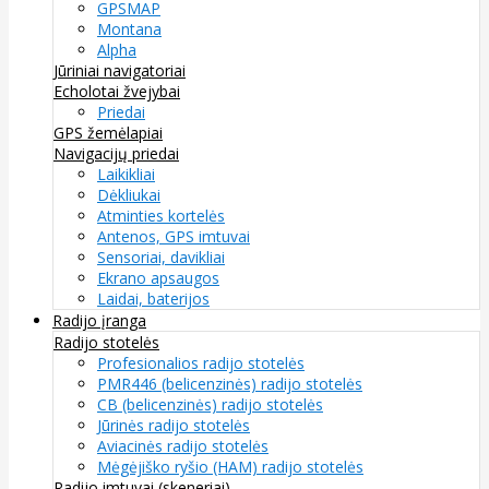
GPSMAP
Montana
Alpha
Jūriniai navigatoriai
Echolotai žvejybai
Priedai
GPS žemėlapiai
Navigacijų priedai
Laikikliai
Dėkliukai
Atminties kortelės
Antenos, GPS imtuvai
Sensoriai, davikliai
Ekrano apsaugos
Laidai, baterijos
Radijo įranga
Radijo stotelės
Profesionalios radijo stotelės
PMR446 (belicenzinės) radijo stotelės
CB (belicenzinės) radijo stotelės
Jūrinės radijo stotelės
Aviacinės radijo stotelės
Mėgėjiško ryšio (HAM) radijo stotelės
Radijo imtuvai (skeneriai)