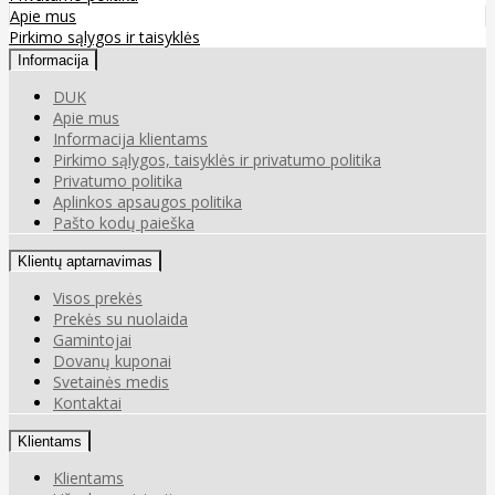
Apie mus
Pirkimo sąlygos ir taisyklės
Informacija
DUK
Apie mus
Informacija klientams
Pirkimo sąlygos, taisyklės ir privatumo politika
Privatumo politika
Aplinkos apsaugos politika
Pašto kodų paieška
Klientų aptarnavimas
Visos prekės
Prekės su nuolaida
Gamintojai
Dovanų kuponai
Svetainės medis
Kontaktai
Klientams
Klientams