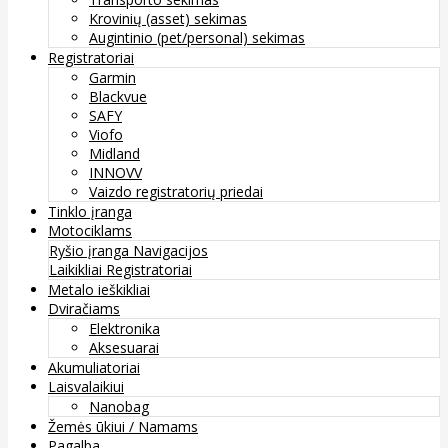
Krovinių (asset) sekimas
Augintinio (pet/personal) sekimas
Registratoriai
Garmin
Blackvue
SAFY
Viofo
Midland
INNOVV
Vaizdo registratorių priedai
Tinklo įranga
Motociklams
Ryšio įranga
Navigacijos
Laikikliai
Registratoriai
Metalo ieškikliai
Dviračiams
Elektronika
Aksesuarai
Akumuliatoriai
Laisvalaikiui
Nanobag
Žemės ūkiui / Namams
Pagalba