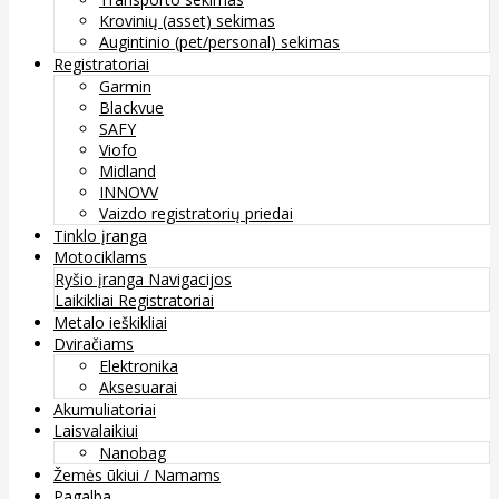
Krovinių (asset) sekimas
Augintinio (pet/personal) sekimas
Registratoriai
Garmin
Blackvue
SAFY
Viofo
Midland
INNOVV
Vaizdo registratorių priedai
Tinklo įranga
Motociklams
Ryšio įranga
Navigacijos
Laikikliai
Registratoriai
Metalo ieškikliai
Dviračiams
Elektronika
Aksesuarai
Akumuliatoriai
Laisvalaikiui
Nanobag
Žemės ūkiui / Namams
Pagalba