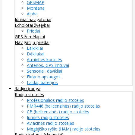
GPSMAP
Montana
Alpha
Jūriniai navigatoriai
Echolotai žvejybai
Priedai
GPS žemėlapiai
Navigacijų priedai
Laikikliai
Dėkliukai
Atminties kortelės
Antenos, GPS imtuvai
Sensoriai, davikliai
Ekrano apsaugos
Laidai, baterijos
Radijo įranga
Radijo stotelės
Profesionalios radijo stotelės
PMR446 (belicenzinės) radijo stotelės
CB (belicenzinės) radijo stotelės
Jūrinės radijo stotelės
Aviacinės radijo stotelės
Mėgėjiško ryšio (HAM) radijo stotelės
Radijo imtuvai (skeneriai)