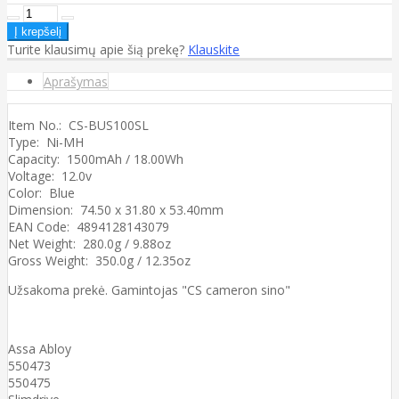
Turite klausimų apie šią prekę?
Klauskite
Aprašymas
Item No.: CS-BUS100SL
Type: Ni-MH
Capacity: 1500mAh / 18.00Wh
Voltage: 12.0v
Color: Blue
Dimension: 74.50 x 31.80 x 53.40mm
EAN Code: 4894128143079
Net Weight: 280.0g / 9.88oz
Gross Weight: 350.0g / 12.35oz
Užsakoma prekė. Gamintojas "CS cameron sino"
Assa Abloy
550473
550475