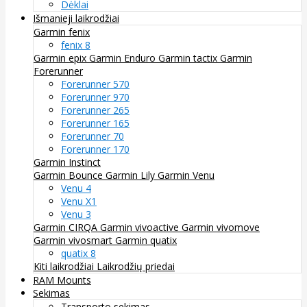
Dėklai
Išmanieji laikrodžiai
Garmin fenix
fenix 8
Garmin epix
Garmin Enduro
Garmin tactix
Garmin
Forerunner
Forerunner 570
Forerunner 970
Forerunner 265
Forerunner 165
Forerunner 70
Forerunner 170
Garmin Instinct
Garmin Bounce
Garmin Lily
Garmin Venu
Venu 4
Venu X1
Venu 3
Garmin CIRQA
Garmin vivoactive
Garmin vivomove
Garmin vivosmart
Garmin quatix
quatix 8
Kiti laikrodžiai
Laikrodžių priedai
RAM Mounts
Sekimas
Transporto sekimas