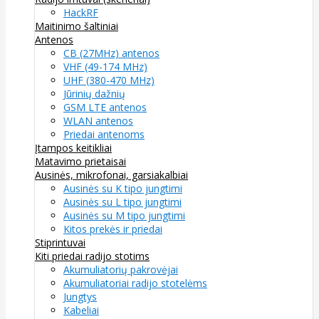
HackRF
Maitinimo šaltiniai
Antenos
CB (27MHz) antenos
VHF (49-174 MHz)
UHF (380-470 MHz)
Jūrinių dažnių
GSM LTE antenos
WLAN antenos
Priedai antenoms
Įtampos keitikliai
Matavimo prietaisai
Ausinės, mikrofonai, garsiakalbiai
Ausinės su K tipo jungtimi
Ausinės su L tipo jungtimi
Ausinės su M tipo jungtimi
Kitos prekės ir priedai
Stiprintuvai
Kiti priedai radijo stotims
Akumuliatorių pakrovėjai
Akumuliatoriai radijo stotelėms
Jungtys
Kabeliai