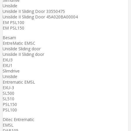
Slimdrive
Unislide
Unislide II Sliding Door 33550475
Unislide II Sliding Door 45A020BA00004
EM PSL100
EM PSL150
Besam
EntreMatic EMSC
Unislide Sliding door
Unislide II Sliding door
EXU3
EXU1
Slimdrive
Unislide
Entrematic EMSL
EXU-3
SL500
SL510
PSL150
PSL100
Ditec Entrematic
EMSL
DAB105