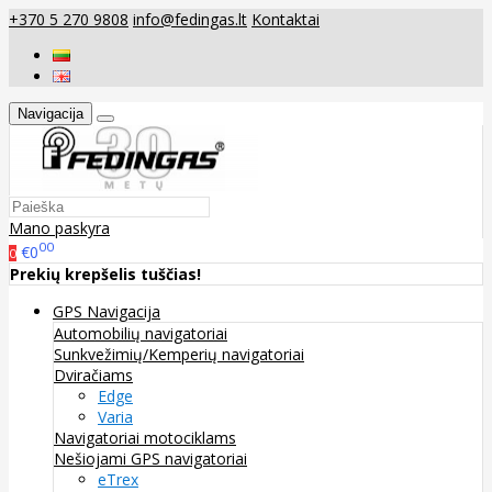
+370 5 270 9808
info@fedingas.lt
Kontaktai
Navigacija
Mano paskyra
00
€0
0
Prekių krepšelis tuščias!
GPS Navigacija
Automobilių navigatoriai
Sunkvežimių/Kemperių navigatoriai
Dviračiams
Edge
Varia
Navigatoriai motociklams
Nešiojami GPS navigatoriai
eTrex