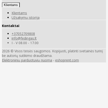
Klientams
Klientams
Užsakymų istorija
Kontaktai
+37052709808
info@fedingas.lt
I - V 08.00 - 17.00
2026 © Visos teisės saugomos. Kopijuoti, platinti svetainės turinį
be autorių sutikimo draudžiama.
Elektroninių parduotuvių nuoma
-
eshoprent.com