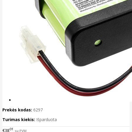
Prekės kodas:
6297
Turimas kiekis:
Išparduota
01
€38
su PVM