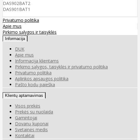
DAS902BAT2
DAS901BAT1
Privatumo politika
Apie mus
Pirkimo sąlygos ir taisyklės
Informacija
DUK
Apie mus
Informacija klientams
Pirkimo sąlygos, taisyklės ir privatumo politika
Privatumo politika
Aplinkos apsaugos politika
Pašto kodų paieška
Klientų aptarnavimas
Visos prekės
Prekės su nuolaida
Gamintojai
Dovanų kuponai
Svetainės medis
Kontaktai