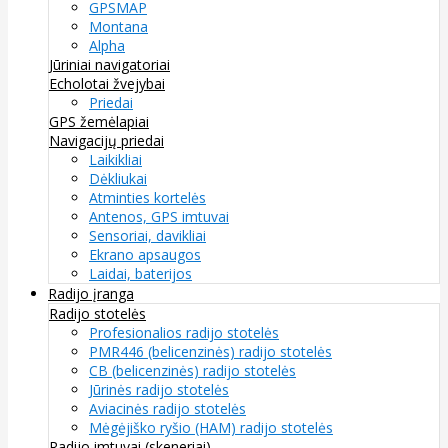
GPSMAP
Montana
Alpha
Jūriniai navigatoriai
Echolotai žvejybai
Priedai
GPS žemėlapiai
Navigacijų priedai
Laikikliai
Dėkliukai
Atminties kortelės
Antenos, GPS imtuvai
Sensoriai, davikliai
Ekrano apsaugos
Laidai, baterijos
Radijo įranga
Radijo stotelės
Profesionalios radijo stotelės
PMR446 (belicenzinės) radijo stotelės
CB (belicenzinės) radijo stotelės
Jūrinės radijo stotelės
Aviacinės radijo stotelės
Mėgėjiško ryšio (HAM) radijo stotelės
Radijo imtuvai (skeneriai)