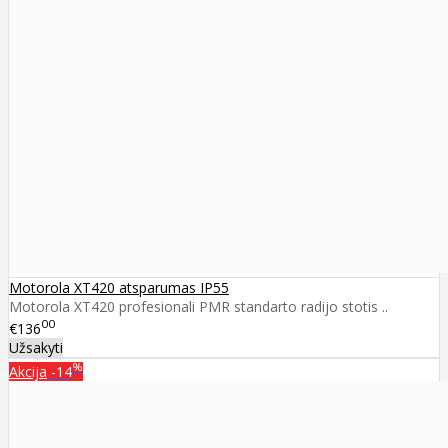
Motorola XT420 atsparumas IP55
Motorola XT420 profesionali PMR standarto radijo stotis ..
00
€136
Užsakyti
%
Akcija
-14