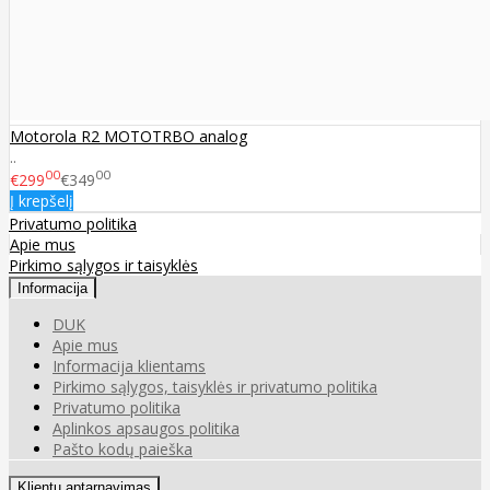
Motorola R2 MOTOTRBO analog
..
00
00
€299
€349
Į krepšelį
Privatumo politika
Apie mus
Pirkimo sąlygos ir taisyklės
Informacija
DUK
Apie mus
Informacija klientams
Pirkimo sąlygos, taisyklės ir privatumo politika
Privatumo politika
Aplinkos apsaugos politika
Pašto kodų paieška
Klientų aptarnavimas