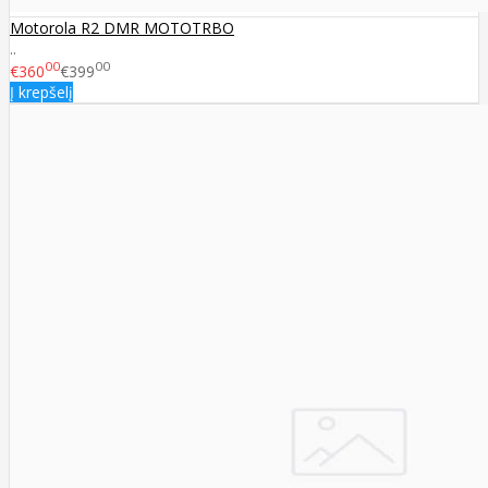
Motorola R2 DMR MOTOTRBO
..
00
00
€360
€399
Į krepšelį