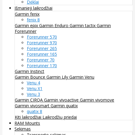
Dėklai
Išmanieji laikrodžiai
Garmin fenix
fenix 8
Garmin epix
Garmin Enduro
Garmin tactix
Garmin
Forerunner
Forerunner 570
Forerunner 970
Forerunner 265
Forerunner 165
Forerunner 70
Forerunner 170
Garmin Instinct
Garmin Bounce
Garmin Lily
Garmin Venu
Venu 4
Venu X1
Venu 3
Garmin CIRQA
Garmin vivoactive
Garmin vivomove
Garmin vivosmart
Garmin quatix
quatix 8
Kiti laikrodžiai
Laikrodžių priedai
RAM Mounts
Sekimas
Transporto sekimas