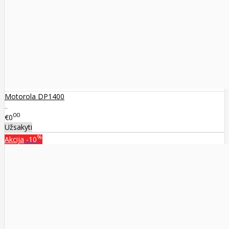
Motorola DP1400
..
00
€0
Užsakyti
%
Akcija
-10