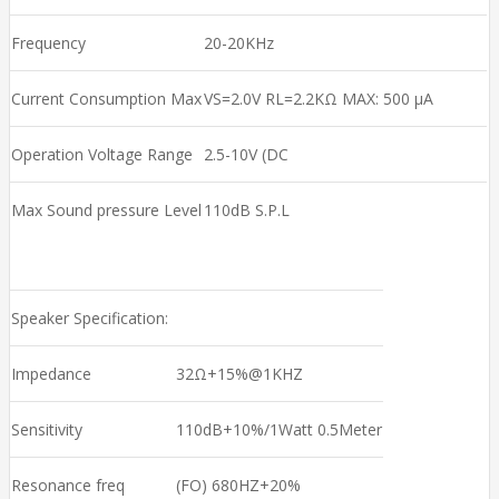
Frequency
20-20KHz
Current Consumption Max
VS=2.0V RL=2.2KΩ MAX: 500 μA
Operation Voltage Range
2.5-10V (DC
Max Sound pressure Level
110dB S.P.L
Speaker Specification:
Impedance
32Ω+15%@1KHZ
Sensitivity
110dB+10%/1Watt 0.5Meter
Resonance freq
(FO) 680HZ+20%