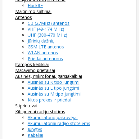
HackRF
Maitinimo šaltiniai
Antenos
CB (27MHz) antenos
VHF (49-174 MHz)
UHF (380-470 MHz)
Jūrinių dažnių
GSM LTE antenos
WLAN antenos
Priedai antenoms
Įtampos keitikliai
Matavimo prietaisai
Ausinės, mikrofonai, garsiakalbiai
Ausinės su K tipo jungtimi
Ausinės su L tipo jungtimi
Ausinės su M tipo jungtimi
Kitos prekės ir priedai
Stiprintuvai
Kiti priedai radijo stotims
Akumuliatorių pakrovėjai
Akumuliatoriai radijo stotelėms
Jungtys
Kabeliai