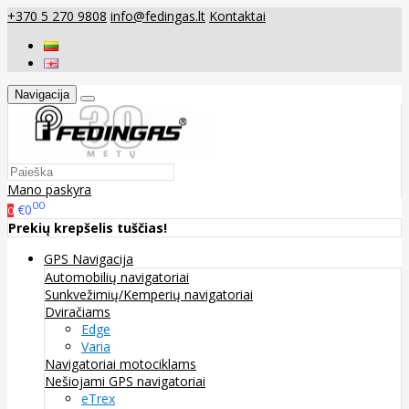
+370 5 270 9808
info@fedingas.lt
Kontaktai
Navigacija
Mano paskyra
00
€0
0
Prekių krepšelis tuščias!
GPS Navigacija
Automobilių navigatoriai
Sunkvežimių/Kemperių navigatoriai
Dviračiams
Edge
Varia
Navigatoriai motociklams
Nešiojami GPS navigatoriai
eTrex