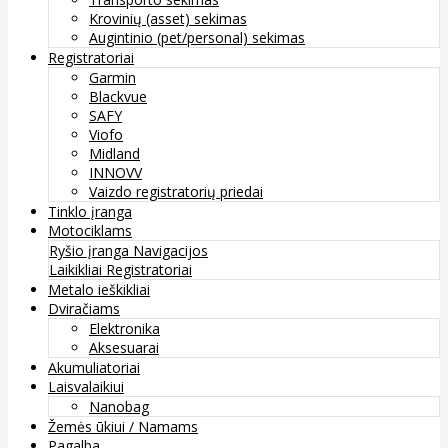
Krovinių (asset) sekimas
Augintinio (pet/personal) sekimas
Registratoriai
Garmin
Blackvue
SAFY
Viofo
Midland
INNOVV
Vaizdo registratorių priedai
Tinklo įranga
Motociklams
Ryšio įranga
Navigacijos
Laikikliai
Registratoriai
Metalo ieškikliai
Dviračiams
Elektronika
Aksesuarai
Akumuliatoriai
Laisvalaikiui
Nanobag
Žemės ūkiui / Namams
Pagalba