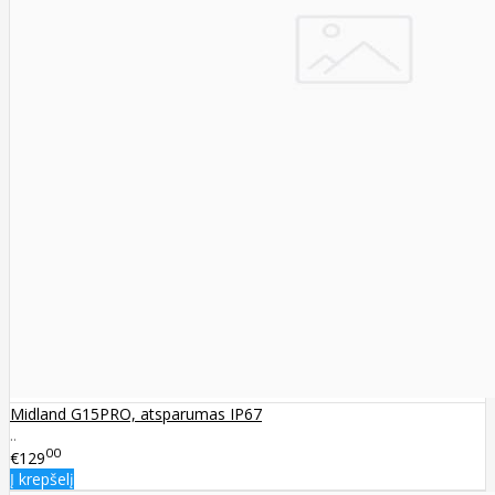
Midland G15PRO, atsparumas IP67
..
00
€129
Į krepšelį