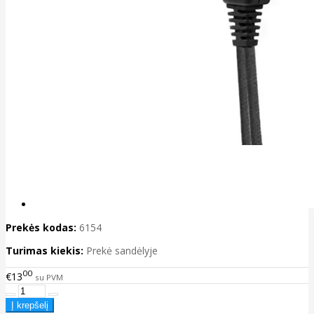
Prekės kodas:
6154
Turimas kiekis:
Prekė sandėlyje
00
€13
su PVM