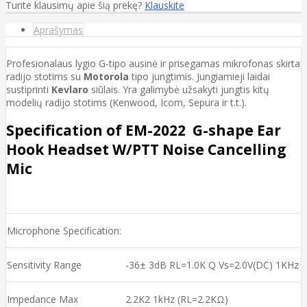
Turite klausimų apie šią prekę?
Klauskite
Aprašymas
Profesionalaus lygio G-tipo ausinė ir prisegamas mikrofonas skirta
radijo stotims su
Motorola
tipo jungtimis. Jungiamieji laidai
sustiprinti
Kevlaro
siūlais. Yra galimybė užsakyti jungtis kitų
modelių radijo stotims (Kenwood, Icom, Sepura ir t.t.).
Specification of EM-2022 G-shape Ear
Hook Headset W/PTT Noise Cancelling
Mic
Microphone Specification:
Sensitivity Range
-36± 3dB RL=1.0K Q Vs=2.0V(DC) 1KHz
Impedance Max
2.2K2 1kHz (RL=2.2KΩ)