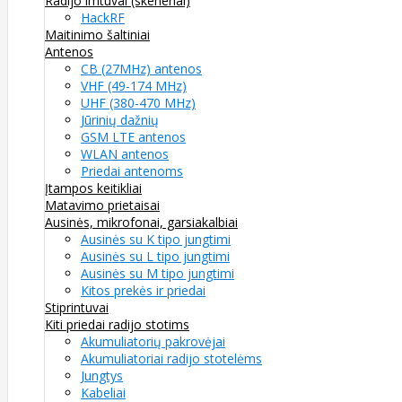
Radijo imtuvai (skeneriai)
HackRF
Maitinimo šaltiniai
Antenos
CB (27MHz) antenos
VHF (49-174 MHz)
UHF (380-470 MHz)
Jūrinių dažnių
GSM LTE antenos
WLAN antenos
Priedai antenoms
Įtampos keitikliai
Matavimo prietaisai
Ausinės, mikrofonai, garsiakalbiai
Ausinės su K tipo jungtimi
Ausinės su L tipo jungtimi
Ausinės su M tipo jungtimi
Kitos prekės ir priedai
Stiprintuvai
Kiti priedai radijo stotims
Akumuliatorių pakrovėjai
Akumuliatoriai radijo stotelėms
Jungtys
Kabeliai