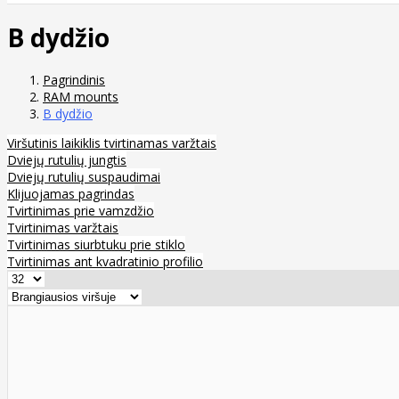
B dydžio
Pagrindinis
RAM mounts
B dydžio
Viršutinis laikiklis tvirtinamas varžtais
Dviejų rutulių jungtis
Dviejų rutulių suspaudimai
Klijuojamas pagrindas
Tvirtinimas prie vamzdžio
Tvirtinimas varžtais
Tvirtinimas siurbtuku prie stiklo
Tvirtinimas ant kvadratinio profilio