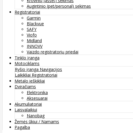
Krovinių (asset) sekimas
Augintinio (pet/personal) sekimas
Registratoriai
Garmin
Blackvue
SAFY
Viofo
Midland
INNOVV
Vaizdo registratorių priedai
Tinklo įranga
Motociklams
Ryšio įranga
Navigacijos
Laikikliai
Registratoriai
Metalo ieškikliai
Dviračiams
Elektronika
Aksesuarai
Akumuliatoriai
Laisvalaikiui
Nanobag
Žemės ūkiui / Namams
Pagalba