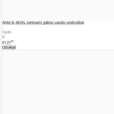
RAM-B-465RL tvirtinami galinio vaizdo veidrodžiai
..
Dydis
B
01
€125
Užsakyti