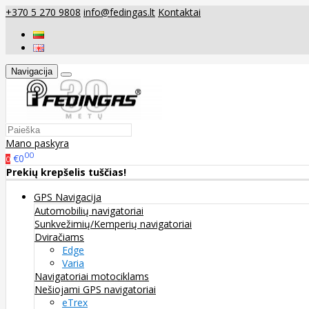
+370 5 270 9808
info@fedingas.lt
Kontaktai
Navigacija
Mano paskyra
00
€0
0
Prekių krepšelis tuščias!
GPS Navigacija
Automobilių navigatoriai
Sunkvežimių/Kemperių navigatoriai
Dviračiams
Edge
Varia
Navigatoriai motociklams
Nešiojami GPS navigatoriai
eTrex