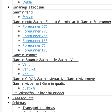
Dėklai
Išmanieji laikrodžiai
Garmin fenix
fenix 8
Garmin epix
Garmin Enduro
Garmin tactix
Garmin Forerunner
Forerunner 570
Forerunner 970
Forerunner 265
Forerunner 165
Forerunner 70
Forerunner 170
Garmin Instinct
Garmin Bounce
Garmin Lily
Garmin Venu
Venu 4
Venu X1
Venu 3
Garmin CIRQA
Garmin vivoactive
Garmin vivomove
Garmin vivosmart
Garmin quatix
quatix 8
Kiti laikrodžiai
Laikrodžių priedai
RAM Mounts
Sekimas
Transporto sekimas