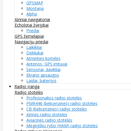
GPSMAP
Montana
Alpha
Jūriniai navigatoriai
Echolotai žvejybai
Priedai
GPS žemėlapiai
Navigacijų priedai
Laikikliai
Dėkliukai
Atminties kortelės
Antenos, GPS imtuvai
Sensoriai, davikliai
Ekrano apsaugos
Laidai, baterijos
Radijo įranga
Radijo stotelės
Profesionalios radijo stotelės
PMR446 (belicenzinės) radijo stotelės
CB (belicenzinės) radijo stotelės
Jūrinės radijo stotelės
Aviacinės radijo stotelės
Mėgėjiško ryšio (HAM) radijo stotelės