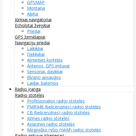
GPSMAP
Montana
Alpha
Jūriniai navigatoriai
Echolotai žvejybai
Priedai
GPS žemėlapiai
Navigacijų priedai
Laikikliai
Dėkliukai
Atminties kortelės
Antenos, GPS imtuvai
Sensoriai, davikliai
Ekrano apsaugos
Laidai, baterijos
Radijo įranga
Radijo stotelės
Profesionalios radijo stotelės
PMR446 (belicenzinės) radijo stotelės
CB (belicenzinės) radijo stotelės
Jūrinės radijo stotelės
Aviacinės radijo stotelės
Mėgėjiško ryšio (HAM) radijo stotelės
Radijo imtuvai (skeneriai)