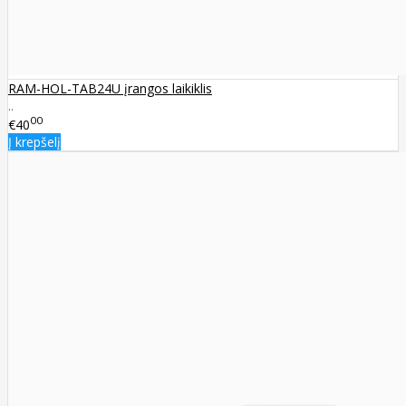
RAM-HOL-TAB24U įrangos laikiklis
..
00
€40
Į krepšelį