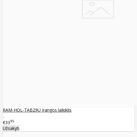
RAM-HOL-TAB29U įrangos laikiklis
..
95
€33
Užsakyti