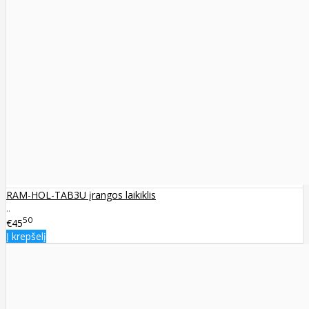
RAM-HOL-TAB3U įrangos laikiklis
..
50
€45
Į krepšelį