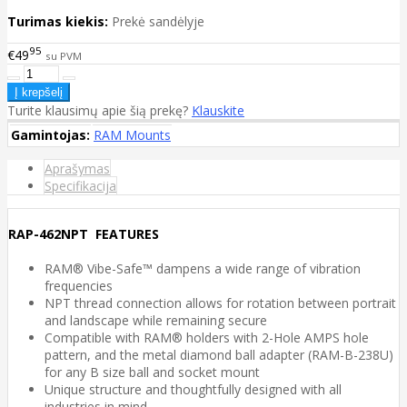
Turimas kiekis:
Prekė sandėlyje
95
€49
su PVM
Turite klausimų apie šią prekę?
Klauskite
Gamintojas:
RAM Mounts
Aprašymas
Specifikacija
RAP-462NPT FEATURES
RAM® Vibe-Safe™ dampens a wide range of vibration
frequencies
NPT thread connection allows for rotation between portrait
and landscape while remaining secure
Compatible with RAM® holders with 2-Hole AMPS hole
pattern, and the metal diamond ball adapter (RAM-B-238U)
for any B size ball and socket mount
Unique structure and thoughtfully designed with all
industries in mind