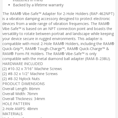
Backed by a lifetime warranty
The RAM® Vibe-Safe™ Adapter for 2-Hole Holders (RAP-462NPT)
is a vibration damping accessory designed to protect electronic
devices from a wide range of vibration frequencies. The RAM®
Vibe-Safe™ is based on an NPT connection point and boasts the
versatility to rotate between portrait and landscape while keeping
your device secure in rugged environments. This adapter is
compatible with most 2-Hole RAM® Holders, including the RAM®
Quick-Grip™, RAM® Tough-Charge™, RAM® Quick-Charge™ &
RAM® Form-Fit Holders. The RAM® Vibe-Safe™ is only
compatible with the metal diamond ball adapter (RAM-B-238U).
HARDWARE INCLUDED
(2) #10-32 x 7/16" Machine Screws
(2) #8-32 x 1/2" Machine Screws
(2) #8-32 Nylock Nuts
PRODUCT DIMENSIONS
Overall Length: 86mm
Overall Width: 76mm
Overall Thickness: 34mm
HOLE PATTERN
2-Hole AMPS: 48mm
MATERIALS