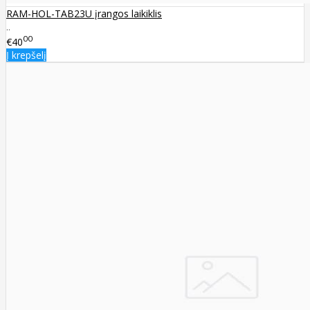
RAM-HOL-TAB23U įrangos laikiklis
..
00
€40
Į krepšelį