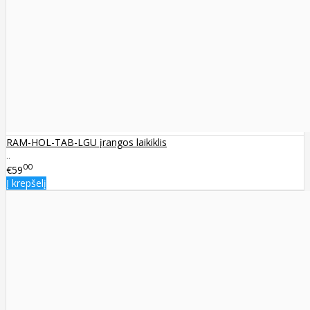
RAM-HOL-TAB-LGU įrangos laikiklis
..
00
€59
Į krepšelį