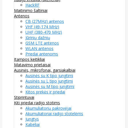
HackRF
Maitinimo šaltiniai
Antenos
CB (27MHz) antenos
VHF (49-174 MHz)
UHF (380-470 MHz)
Jūrinių dažnių
GSM LTE antenos
WLAN antenos
Priedai antenoms
Įtampos keitikliai
Matavimo prietaisai
Ausinės, mikrofonai, garsiakalbiai
Ausinės su K tipo jungtimi
Ausinės su L tipo jungtimi
Ausinės su M tipo jungtimi
Kitos prekės ir priedai
Stiprintuvai
Kiti priedai radijo stotims
Akumuliatorių pakrovėjai
Akumuliatoriai radijo stotelėms
Jungtys
Kabeliai