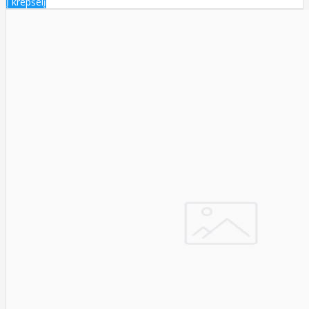
Į krepšelį