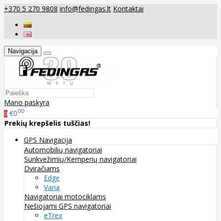
+370 5 270 9808
info@fedingas.lt
Kontaktai
Navigacija
Mano paskyra
00
€0
0
Prekių krepšelis tuščias!
GPS Navigacija
Automobilių navigatoriai
Sunkvežimių/Kemperių navigatoriai
Dviračiams
Edge
Varia
Navigatoriai motociklams
Nešiojami GPS navigatoriai
eTrex