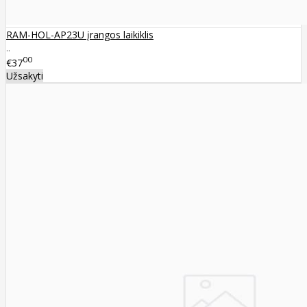
RAM-HOL-AP23U įrangos laikiklis
..
00
€37
Užsakyti