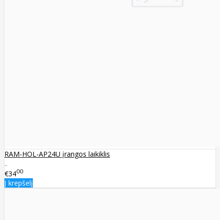
RAM-HOL-AP24U įrangos laikiklis
..
00
€34
Į krepšelį