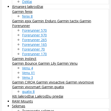
Dėklai
Išmanieji laikrodžiai
Garmin fenix
fenix 8
Garmin epix
Garmin Enduro
Garmin tactix
Garmin
Forerunner
Forerunner 570
Forerunner 970
Forerunner 265
Forerunner 165
Forerunner 70
Forerunner 170
Garmin Instinct
Garmin Bounce
Garmin Lily
Garmin Venu
Venu 4
Venu X1
Venu 3
Garmin CIRQA
Garmin vivoactive
Garmin vivomove
Garmin vivosmart
Garmin quatix
quatix 8
Kiti laikrodžiai
Laikrodžių priedai
RAM Mounts
Sekimas
Transporto sekimas