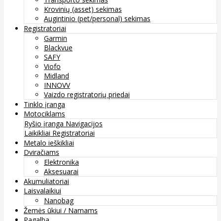
Krovinių (asset) sekimas
Augintinio (pet/personal) sekimas
Registratoriai
Garmin
Blackvue
SAFY
Viofo
Midland
INNOVV
Vaizdo registratorių priedai
Tinklo įranga
Motociklams
Ryšio įranga
Navigacijos
Laikikliai
Registratoriai
Metalo ieškikliai
Dviračiams
Elektronika
Aksesuarai
Akumuliatoriai
Laisvalaikiui
Nanobag
Žemės ūkiui / Namams
Pagalba