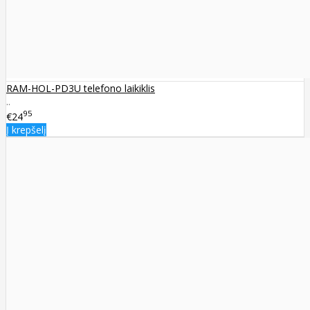
RAM-HOL-PD3U telefono laikiklis
..
95
€24
Į krepšelį