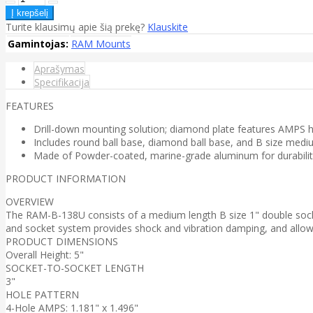
Turite klausimų apie šią prekę?
Klauskite
Gamintojas:
RAM Mounts
Aprašymas
Specifikacija
FEATURES
Drill-down mounting solution; diamond plate features AMPS h
Includes round ball base, diamond ball base, and B size medium
Made of Powder-coated, marine-grade aluminum for durabilit
PRODUCT INFORMATION
OVERVIEW
The RAM-B-138U consists of a medium length B size 1" double socke
and socket system provides shock and vibration damping, and allows f
PRODUCT DIMENSIONS
Overall Height: 5"
SOCKET-TO-SOCKET LENGTH
3"
HOLE PATTERN
4-Hole AMPS: 1.181" x 1.496"