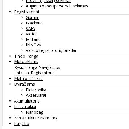
Krovinių (asset) sekimas
Augintinio (pet/personal) sekimas
Registratoriai
Garmin
Blackvue
SAFY
Viofo
Midland
INNOVV
Vaizdo registratorių priedai
Tinklo įranga
Motociklams
Ryšio įranga
Navigacijos
Laikikliai
Registratoriai
Metalo ieškikliai
Dviračiams
Elektronika
Aksesuarai
Akumuliatoriai
Laisvalaikiui
Nanobag
Žemės ūkiui / Namams
Pagalba