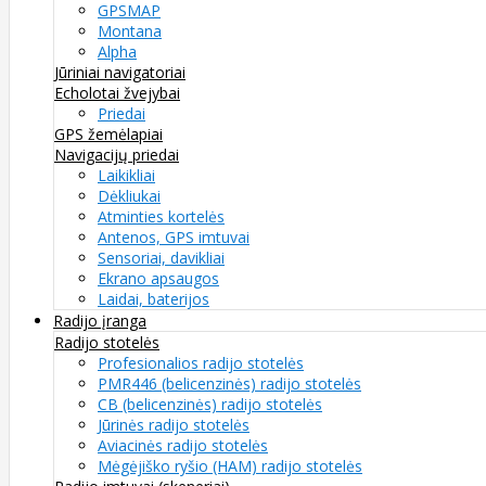
GPSMAP
Montana
Alpha
Jūriniai navigatoriai
Echolotai žvejybai
Priedai
GPS žemėlapiai
Navigacijų priedai
Laikikliai
Dėkliukai
Atminties kortelės
Antenos, GPS imtuvai
Sensoriai, davikliai
Ekrano apsaugos
Laidai, baterijos
Radijo įranga
Radijo stotelės
Profesionalios radijo stotelės
PMR446 (belicenzinės) radijo stotelės
CB (belicenzinės) radijo stotelės
Jūrinės radijo stotelės
Aviacinės radijo stotelės
Mėgėjiško ryšio (HAM) radijo stotelės