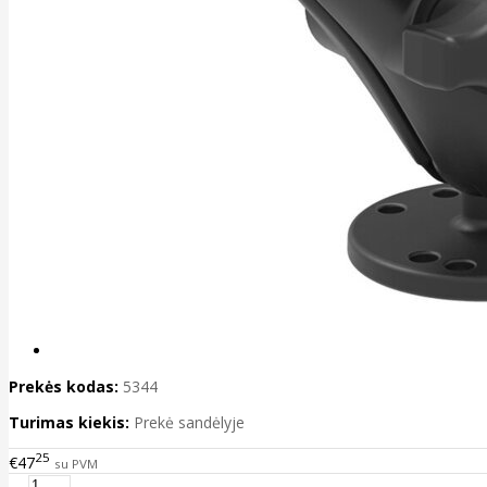
Prekės kodas:
5344
Turimas kiekis:
Prekė sandėlyje
25
€47
su PVM