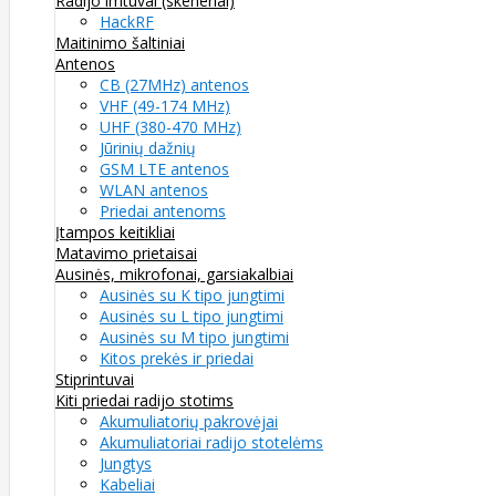
Radijo imtuvai (skeneriai)
HackRF
Maitinimo šaltiniai
Antenos
CB (27MHz) antenos
VHF (49-174 MHz)
UHF (380-470 MHz)
Jūrinių dažnių
GSM LTE antenos
WLAN antenos
Priedai antenoms
Įtampos keitikliai
Matavimo prietaisai
Ausinės, mikrofonai, garsiakalbiai
Ausinės su K tipo jungtimi
Ausinės su L tipo jungtimi
Ausinės su M tipo jungtimi
Kitos prekės ir priedai
Stiprintuvai
Kiti priedai radijo stotims
Akumuliatorių pakrovėjai
Akumuliatoriai radijo stotelėms
Jungtys
Kabeliai