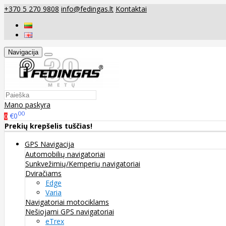
+370 5 270 9808
info@fedingas.lt
Kontaktai
Navigacija
Mano paskyra
00
€0
0
Prekių krepšelis tuščias!
GPS Navigacija
Automobilių navigatoriai
Sunkvežimių/Kemperių navigatoriai
Dviračiams
Edge
Varia
Navigatoriai motociklams
Nešiojami GPS navigatoriai
eTrex