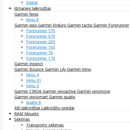
Dėklai
Išmanieji laikrodžiai
Garmin fenix
fenix 8
Garmin epix
Garmin Enduro
Garmin tactix
Garmin Forerunner
Forerunner 570
Forerunner 970
Forerunner 265
Forerunner 165
Forerunner 70
Forerunner 170
Garmin Instinct
Garmin Bounce
Garmin Lily
Garmin Venu
Venu 4
Venu X1
Venu 3
Garmin CIRQA
Garmin vivoactive
Garmin vivomove
Garmin vivosmart
Garmin quatix
quatix 8
Kiti laikrodžiai
Laikrodžių priedai
RAM Mounts
Sekimas
Transporto sekimas