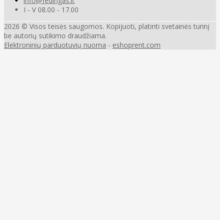
info@fedingas.lt
I - V 08.00 - 17.00
2026 © Visos teisės saugomos. Kopijuoti, platinti svetainės turinį
be autorių sutikimo draudžiama.
Elektroninių parduotuvių nuoma
-
eshoprent.com