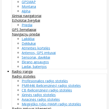
GPSMAP
Montana
Alpha
Jūriniai navigatoriai
Echolotai žvejybai
Priedai
GPS žemėlapiai
Navigacijų priedai
Laikikliai
Dėkliukai
Atminties kortelės
Antenos, GPS imtuvai
Sensoriai, davikliai
Ekrano apsaugos
Laidai, baterijos
Radijo įranga
Radijo stotelės
Profesionalios radijo stotelės
PMR446 (belicenzinės) radijo stotelės
CB (belicenzinės) radijo stotelės
Jūrinės radijo stotelės
Aviacinės radijo stotelės
Mėgėjiško ryšio (HAM) radijo stotelės
Radijo imtuvai (skeneriai)