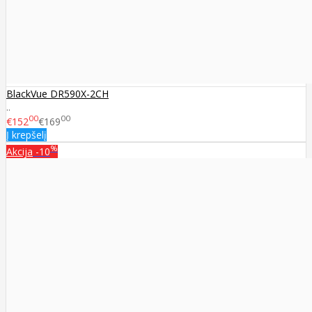
BlackVue DR590X-2CH
..
00
00
€152
€169
Į krepšelį
%
Akcija
-10