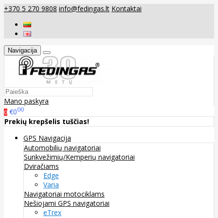
+370 5 270 9808
info@fedingas.lt
Kontaktai
Navigacija
Mano paskyra
00
€0
0
Prekių krepšelis tuščias!
GPS Navigacija
Automobilių navigatoriai
Sunkvežimių/Kemperių navigatoriai
Dviračiams
Edge
Varia
Navigatoriai motociklams
Nešiojami GPS navigatoriai
eTrex