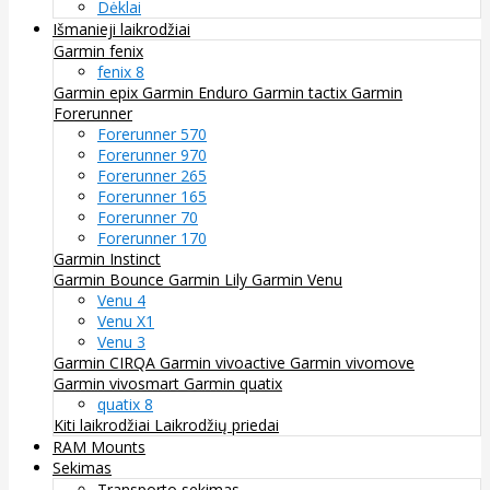
Dėklai
Išmanieji laikrodžiai
Garmin fenix
fenix 8
Garmin epix
Garmin Enduro
Garmin tactix
Garmin
Forerunner
Forerunner 570
Forerunner 970
Forerunner 265
Forerunner 165
Forerunner 70
Forerunner 170
Garmin Instinct
Garmin Bounce
Garmin Lily
Garmin Venu
Venu 4
Venu X1
Venu 3
Garmin CIRQA
Garmin vivoactive
Garmin vivomove
Garmin vivosmart
Garmin quatix
quatix 8
Kiti laikrodžiai
Laikrodžių priedai
RAM Mounts
Sekimas
Transporto sekimas