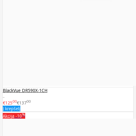
BlackVue DR590X-1CH
..
00
00
€125
€137
Į krepšelį
%
Akcija
-10