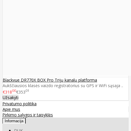
Blackvue DR770X BOX Pro Trijų kanalų platforma
Aukščiausios klasės vaizdo registratorius su GPS ir WiFi sąsaja ..
00
01
€318
€353
Užsakyti
Privatumo politika
Apie mus
Pirkimo sąlygos ir taisyklės
Informacija
DUK