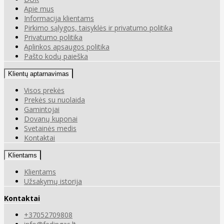
Apie mus
Informacija klientams
Pirkimo sąlygos, taisyklės ir privatumo politika
Privatumo politika
Aplinkos apsaugos politika
Pašto kodų paieška
Klientų aptarnavimas
Visos prekės
Prekės su nuolaida
Gamintojai
Dovanų kuponai
Svetainės medis
Kontaktai
Klientams
Klientams
Užsakymų istorija
Kontaktai
+37052709808