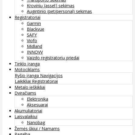
Krovinių (asset) sekimas
Augintinio (pet/personal) sekimas
Registratoriai
Garmin
Blackvue
SAFY
Viofo
Midland
INNOVV
Vaizdo registratorių priedai
Tinklo įranga
Motociklams
Ryšio įranga
Navigacijos
Laikikliai
Registratoriai
Metalo ieškikliai
Dviračiams
Elektronika
Aksesuarai
Akumuliatoriai
Laisvalaikiui
Nanobag
Žemės ūkiui / Namams
Pagalba