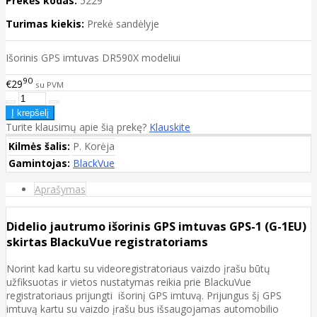
Prekės kodas:
5229
Turimas kiekis:
Prekė sandėlyje
Išorinis GPS imtuvas DR590X modeliui
90
€29
su PVM
Turite klausimų apie šią prekę?
Klauskite
Kilmės šalis:
P. Korėja
Gamintojas:
BlackVue
Aprašymas
Didelio jautrumo išorinis GPS imtuvas GPS-1 (G-1EU)
skirtas BlackuVue registratoriams
Norint kad kartu su videoregistratoriaus vaizdo įrašu būtų
užfiksuotas ir vietos nustatymas reikia prie BlackuVue
registratoriaus prijungti išorinį GPS imtuvą. Prijungus šį GPS
imtuvą kartu su vaizdo įrašu bus išsaugojamas automobilio