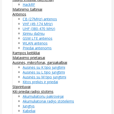
HackRF
Maitinimo šaltiniai
Antenos
CB (27MHz) antenos
VHF (49-174 MHz)
UHF (380-470 MHz)
Jūrinių dažnių
GSM LTE antenos
WLAN antenos
Priedai antenoms
Įtampos keitikliai
Matavimo prietaisai
Ausinės, mikrofonai, garsiakalbiai
Ausinės su K tipo jungtimi
Ausinės su L tipo jungtimi
Ausinės su M tipo jungtimi
Kitos prekės ir priedai
Stiprintuvai
Kiti priedai radijo stotims
Akumuliatorių pakrovėjai
Akumuliatoriai radijo stotelėms
Jungtys
Kabeliai