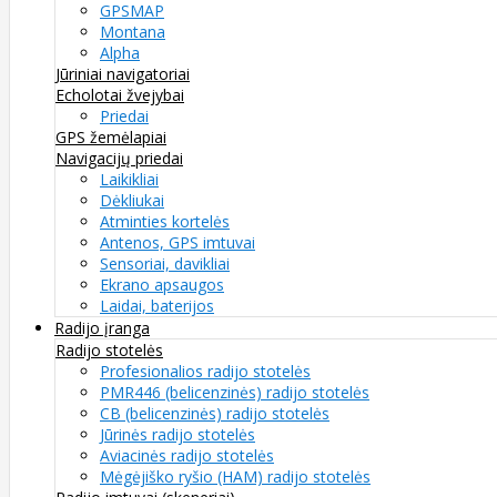
GPSMAP
Montana
Alpha
Jūriniai navigatoriai
Echolotai žvejybai
Priedai
GPS žemėlapiai
Navigacijų priedai
Laikikliai
Dėkliukai
Atminties kortelės
Antenos, GPS imtuvai
Sensoriai, davikliai
Ekrano apsaugos
Laidai, baterijos
Radijo įranga
Radijo stotelės
Profesionalios radijo stotelės
PMR446 (belicenzinės) radijo stotelės
CB (belicenzinės) radijo stotelės
Jūrinės radijo stotelės
Aviacinės radijo stotelės
Mėgėjiško ryšio (HAM) radijo stotelės