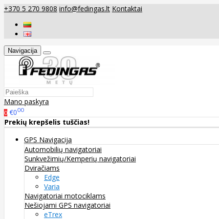
+370 5 270 9808
info@fedingas.lt
Kontaktai
Navigacija
Mano paskyra
00
€0
0
Prekių krepšelis tuščias!
GPS Navigacija
Automobilių navigatoriai
Sunkvežimių/Kemperių navigatoriai
Dviračiams
Edge
Varia
Navigatoriai motociklams
Nešiojami GPS navigatoriai
eTrex