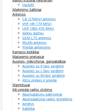
Radijo imtuvai (skeneriai)
HackRF
Maitinimo šaltiniai
Antenos
CB (27MHz) antenos
VHF (49-174 MHz)
UHF (380-470 MHz)
Jūrinių dažnių
GSM LTE antenos
WLAN antenos
Priedai antenoms
Įtampos keitikliai
Matavimo prietaisai
Ausinės, mikrofonai, garsiakalbiai
Ausinės su K tipo jungtimi
Ausinės su L tipo jungtimi
Ausinės su M tipo jungtimi
Kitos prekės ir priedai
Stiprintuvai
Kiti priedai radijo stotims
Akumuliatorių pakrovėjai
Akumuliatoriai radijo stotelėms
Jungtys
Kabeliai