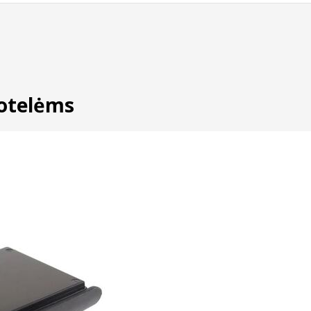
totelėms