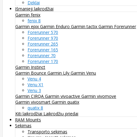
Dėklai
Išmanieji laikrodžiai
Garmin fenix
fenix 8
Garmin epix
Garmin Enduro
Garmin tactix
Garmin Forerunner
Forerunner 570
Forerunner 970
Forerunner 265
Forerunner 165
Forerunner 70
Forerunner 170
Garmin Instinct
Garmin Bounce
Garmin Lily
Garmin Venu
Venu 4
Venu X1
Venu 3
Garmin CIRQA
Garmin vivoactive
Garmin vivomove
Garmin vivosmart
Garmin quatix
quatix 8
Kiti laikrodžiai
Laikrodžių priedai
RAM Mounts
Sekimas
Transporto sekimas