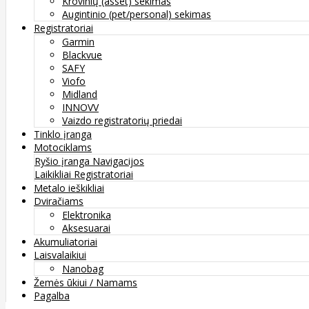
Krovinių (asset) sekimas
Augintinio (pet/personal) sekimas
Registratoriai
Garmin
Blackvue
SAFY
Viofo
Midland
INNOVV
Vaizdo registratorių priedai
Tinklo įranga
Motociklams
Ryšio įranga
Navigacijos
Laikikliai
Registratoriai
Metalo ieškikliai
Dviračiams
Elektronika
Aksesuarai
Akumuliatoriai
Laisvalaikiui
Nanobag
Žemės ūkiui / Namams
Pagalba