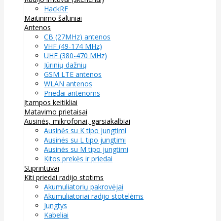
HackRF
Maitinimo šaltiniai
Antenos
CB (27MHz) antenos
VHF (49-174 MHz)
UHF (380-470 MHz)
Jūrinių dažnių
GSM LTE antenos
WLAN antenos
Priedai antenoms
Įtampos keitikliai
Matavimo prietaisai
Ausinės, mikrofonai, garsiakalbiai
Ausinės su K tipo jungtimi
Ausinės su L tipo jungtimi
Ausinės su M tipo jungtimi
Kitos prekės ir priedai
Stiprintuvai
Kiti priedai radijo stotims
Akumuliatorių pakrovėjai
Akumuliatoriai radijo stotelėms
Jungtys
Kabeliai