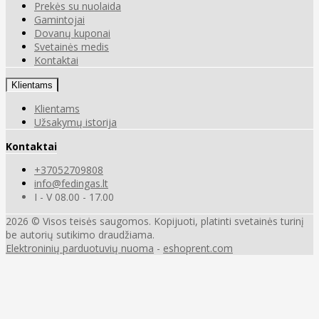
Prekės su nuolaida
Gamintojai
Dovanų kuponai
Svetainės medis
Kontaktai
Klientams
Klientams
Užsakymų istorija
Kontaktai
+37052709808
info@fedingas.lt
I - V 08.00 - 17.00
2026 © Visos teisės saugomos. Kopijuoti, platinti svetainės turinį
be autorių sutikimo draudžiama.
Elektroninių parduotuvių nuoma
-
eshoprent.com