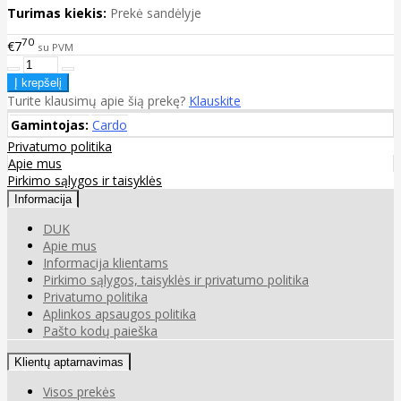
Turimas kiekis:
Prekė sandėlyje
70
€7
su PVM
Turite klausimų apie šią prekę?
Klauskite
Gamintojas:
Cardo
Privatumo politika
Apie mus
Pirkimo sąlygos ir taisyklės
Informacija
DUK
Apie mus
Informacija klientams
Pirkimo sąlygos, taisyklės ir privatumo politika
Privatumo politika
Aplinkos apsaugos politika
Pašto kodų paieška
Klientų aptarnavimas
Visos prekės