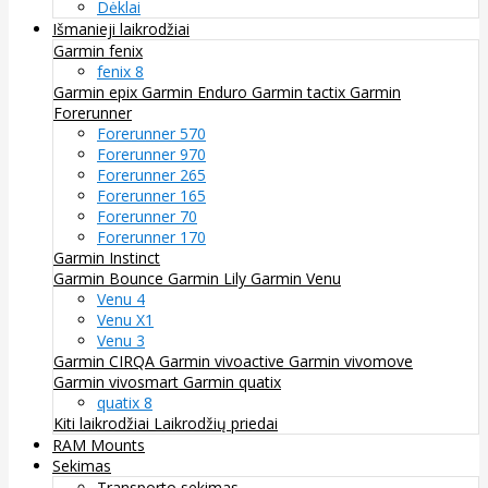
Dėklai
Išmanieji laikrodžiai
Garmin fenix
fenix 8
Garmin epix
Garmin Enduro
Garmin tactix
Garmin
Forerunner
Forerunner 570
Forerunner 970
Forerunner 265
Forerunner 165
Forerunner 70
Forerunner 170
Garmin Instinct
Garmin Bounce
Garmin Lily
Garmin Venu
Venu 4
Venu X1
Venu 3
Garmin CIRQA
Garmin vivoactive
Garmin vivomove
Garmin vivosmart
Garmin quatix
quatix 8
Kiti laikrodžiai
Laikrodžių priedai
RAM Mounts
Sekimas
Transporto sekimas