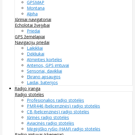
GPSMAP
Montana
Alpha
Jūriniai navigatoriai
Echolotai žvejybai
Priedai
GPS žemėlapiai
Navigacijų priedai
Laikikliai
Dėkliukai
Atminties kortelės
Antenos, GPS imtuvai
Sensoriai, davikliai
Ekrano apsaugos
Laidai, baterijos
Radijo įranga
Radijo stotelės
Profesionalios radijo stotelės
PMR446 (belicenzinės) radijo stotelės
CB (belicenzinės) radijo stotelės
Jūrinės radijo stotelės
Aviacinės radijo stotelės
Mėgėjiško ryšio (HAM) radijo stotelės
Radijo imtuvai (skeneriai)