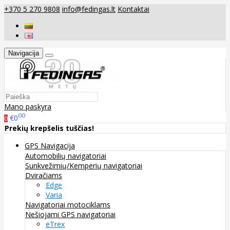
+370 5 270 9808
info@fedingas.lt
Kontaktai
Navigacija
Mano paskyra
00
€0
0
Prekių krepšelis tuščias!
GPS Navigacija
Automobilių navigatoriai
Sunkvežimių/Kemperių navigatoriai
Dviračiams
Edge
Varia
Navigatoriai motociklams
Nešiojami GPS navigatoriai
eTrex