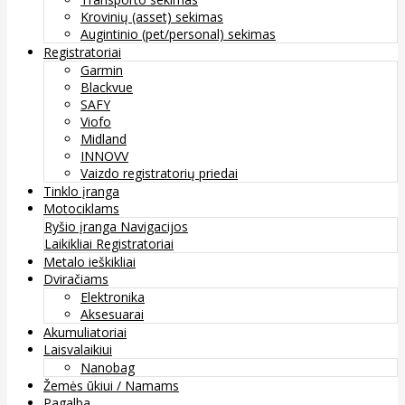
Krovinių (asset) sekimas
Augintinio (pet/personal) sekimas
Registratoriai
Garmin
Blackvue
SAFY
Viofo
Midland
INNOVV
Vaizdo registratorių priedai
Tinklo įranga
Motociklams
Ryšio įranga
Navigacijos
Laikikliai
Registratoriai
Metalo ieškikliai
Dviračiams
Elektronika
Aksesuarai
Akumuliatoriai
Laisvalaikiui
Nanobag
Žemės ūkiui / Namams
Pagalba