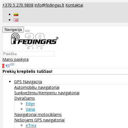
+370 5 270 9808
info@fedingas.lt
Kontaktai
Navigacija
Mano paskyra
00
€0
0
Prekių krepšelis tuščias!
GPS Navigacija
Automobilių navigatoriai
Sunkvežimių/Kemperių navigatoriai
Dviračiams
Edge
Varia
Navigatoriai motociklams
Nešiojami GPS navigatoriai
eTrex