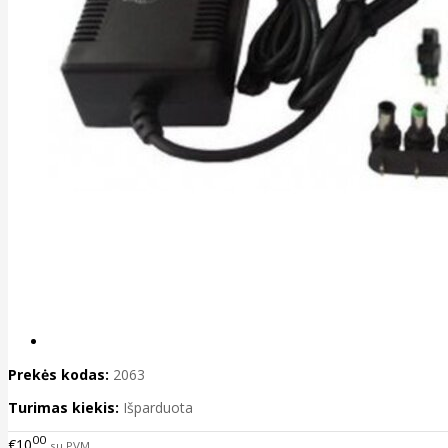
Prekės kodas:
2063
Turimas kiekis:
Išparduota
00
€10
su PVM