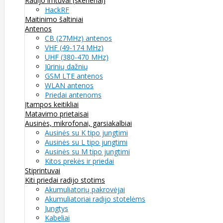
Radijo imtuvai (skeneriai)
HackRF
Maitinimo šaltiniai
Antenos
CB (27MHz) antenos
VHF (49-174 MHz)
UHF (380-470 MHz)
Jūrinių dažnių
GSM LTE antenos
WLAN antenos
Priedai antenoms
Įtampos keitikliai
Matavimo prietaisai
Ausinės, mikrofonai, garsiakalbiai
Ausinės su K tipo jungtimi
Ausinės su L tipo jungtimi
Ausinės su M tipo jungtimi
Kitos prekės ir priedai
Stiprintuvai
Kiti priedai radijo stotims
Akumuliatorių pakrovėjai
Akumuliatoriai radijo stotelėms
Jungtys
Kabeliai