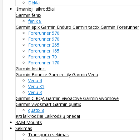
Dėklai
Išmanieji laikrodžiai
Garmin fenix
fenix 8
Garmin epix
Garmin Enduro
Garmin tactix
Garmin Forerunner
Forerunner 570
Forerunner 970
Forerunner 265
Forerunner 165
Forerunner 70
Forerunner 170
Garmin Instinct
Garmin Bounce
Garmin Lily
Garmin Venu
Venu 4
Venu X1
Venu 3
Garmin CIRQA
Garmin vivoactive
Garmin vivomove
Garmin vivosmart
Garmin quatix
quatix 8
Kiti laikrodžiai
Laikrodžių priedai
RAM Mounts
Sekimas
Transporto sekimas