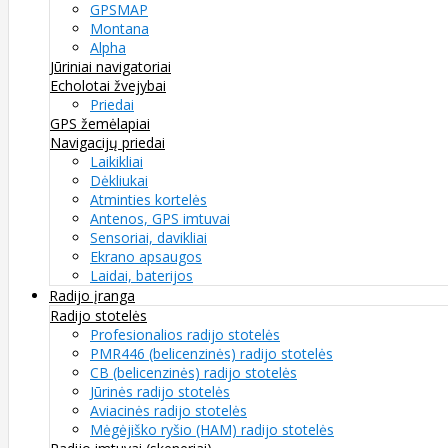
GPSMAP
Montana
Alpha
Jūriniai navigatoriai
Echolotai žvejybai
Priedai
GPS žemėlapiai
Navigacijų priedai
Laikikliai
Dėkliukai
Atminties kortelės
Antenos, GPS imtuvai
Sensoriai, davikliai
Ekrano apsaugos
Laidai, baterijos
Radijo įranga
Radijo stotelės
Profesionalios radijo stotelės
PMR446 (belicenzinės) radijo stotelės
CB (belicenzinės) radijo stotelės
Jūrinės radijo stotelės
Aviacinės radijo stotelės
Mėgėjiško ryšio (HAM) radijo stotelės