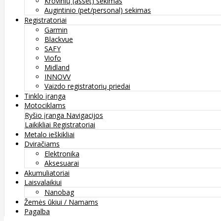
Krovinių (asset) sekimas
Augintinio (pet/personal) sekimas
Registratoriai
Garmin
Blackvue
SAFY
Viofo
Midland
INNOVV
Vaizdo registratorių priedai
Tinklo įranga
Motociklams
Ryšio įranga
Navigacijos
Laikikliai
Registratoriai
Metalo ieškikliai
Dviračiams
Elektronika
Aksesuarai
Akumuliatoriai
Laisvalaikiui
Nanobag
Žemės ūkiui / Namams
Pagalba