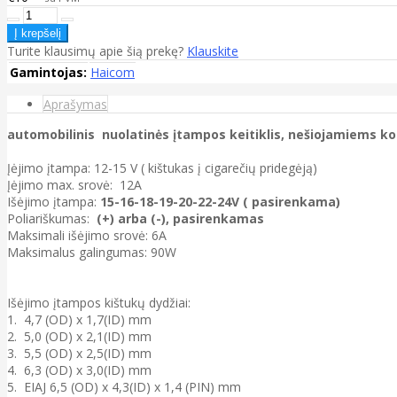
Turite klausimų apie šią prekę?
Klauskite
Gamintojas:
Haicom
Aprašymas
automobilinis nuolatinės įtampos keitiklis, nešiojamiems 
Įėjimo įtampa: 12-15 V ( kištukas į cigarečių pridegėją)
Įėjimo max. srovė: 12A
Išėjimo įtampa:
15-16-18-19-20-22-24V ( pasirenkama)
Poliariškumas:
(+) arba (-), pasirenkamas
Maksimali išėjimo srovė: 6A
Maksimalus galingumas: 90W
Išėjimo įtampos kištukų dydžiai:
1. 4,7 (OD) x 1,7(ID) mm
2. 5,0 (OD) x 2,1(ID) mm
3. 5,5 (OD) x 2,5(ID) mm
4. 6,3 (OD) x 3,0(ID) mm
5. EIAJ 6,5 (OD) x 4,3(ID) x 1,4 (PIN) mm