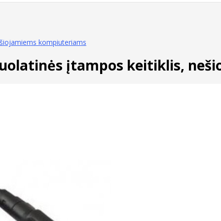
nešiojamiems kompiuteriams
uolatinės įtampos keitiklis, ne