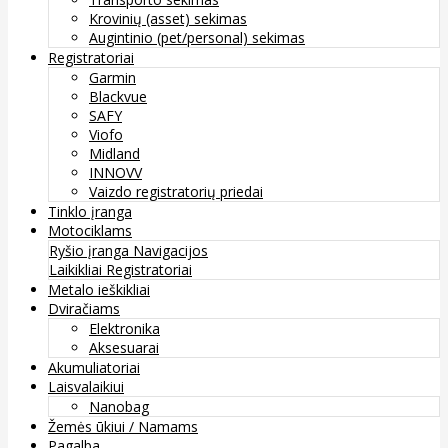
Krovinių (asset) sekimas
Augintinio (pet/personal) sekimas
Registratoriai
Garmin
Blackvue
SAFY
Viofo
Midland
INNOVV
Vaizdo registratorių priedai
Tinklo įranga
Motociklams
Ryšio įranga
Navigacijos
Laikikliai
Registratoriai
Metalo ieškikliai
Dviračiams
Elektronika
Aksesuarai
Akumuliatoriai
Laisvalaikiui
Nanobag
Žemės ūkiui / Namams
Pagalba