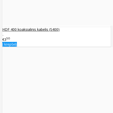
HDF 400 koaksialinis kabelis (S400)
..
50
€3
Į krepšelį