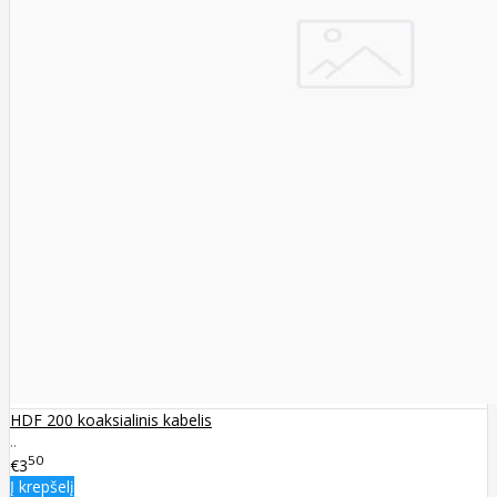
HDF 200 koaksialinis kabelis
..
50
€3
Į krepšelį