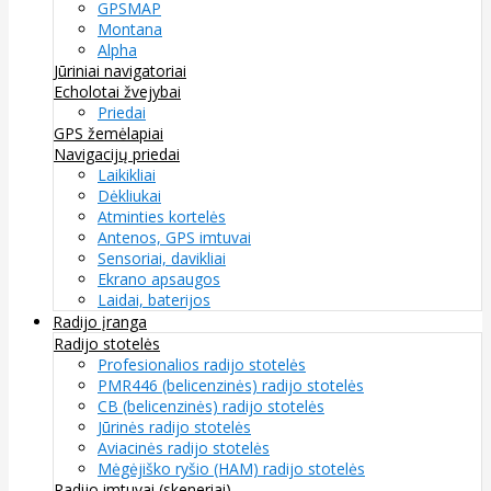
GPSMAP
Montana
Alpha
Jūriniai navigatoriai
Echolotai žvejybai
Priedai
GPS žemėlapiai
Navigacijų priedai
Laikikliai
Dėkliukai
Atminties kortelės
Antenos, GPS imtuvai
Sensoriai, davikliai
Ekrano apsaugos
Laidai, baterijos
Radijo įranga
Radijo stotelės
Profesionalios radijo stotelės
PMR446 (belicenzinės) radijo stotelės
CB (belicenzinės) radijo stotelės
Jūrinės radijo stotelės
Aviacinės radijo stotelės
Mėgėjiško ryšio (HAM) radijo stotelės
Radijo imtuvai (skeneriai)