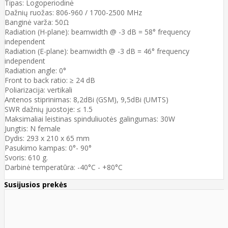
Tipas: Logoperiodinė
Dažnių ruožas: 806-960 / 1700-2500 MHz
Banginė varža: 50Ω
Radiation (H-plane): beamwidth @ -3 dB = 58° frequency
independent
Radiation (E-plane): beamwidth @ -3 dB = 46° frequency
independent
Radiation angle: 0°
Front to back ratio: ≥ 24 dB
Poliarizacija: vertikali
Antenos stiprinimas: 8,2dBi (GSM), 9,5dBi (UMTS)
SWR dažnių juostoje: ≤ 1.5
Maksimaliai leistinas spinduliuotės galingumas: 30W
Jungtis: N female
Dydis: 293 x 210 x 65 mm
Pasukimo kampas: 0°- 90°
Svoris: 610 g.
Darbinė temperatūra: -40°C - +80°C
Susijusios prekės