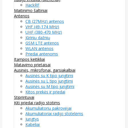
HackRF
Maitinimo šaltiniai
Antenos
CB (27MHz) antenos
VHF (49-174 MHz)
UHF (380-470 MHz)
Jūrinių dažnių
GSM LTE antenos
WLAN antenos
Priedai antenoms
Įtampos keitikliai
Matavimo prietaisai
Ausinės, mikrofonai, garsiakalbiai
Ausinės su K tipo jungtimi
Ausinės su L tipo jungtimi
Ausinės su M tipo jungtimi
Kitos prekės ir priedai
Stiprintuvai
Kiti priedai radijo stotims
Akumuliatorių pakrovėjai
Akumuliatoriai radijo stotelėms
Jungtys
Kabeliai