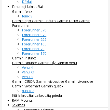
Dėklai
Išmanieji laikrodžiai
Garmin fenix
fenix 8
Garmin epix
Garmin Enduro
Garmin tactix
Garmin
Forerunner
Forerunner 570
Forerunner 970
Forerunner 265
Forerunner 165
Forerunner 70
Forerunner 170
Garmin Instinct
Garmin Bounce
Garmin Lily
Garmin Venu
Venu 4
Venu X1
Venu 3
Garmin CIRQA
Garmin vivoactive
Garmin vivomove
Garmin vivosmart
Garmin quatix
quatix 8
Kiti laikrodžiai
Laikrodžių priedai
RAM Mounts
Sekimas
Transporto sekimas