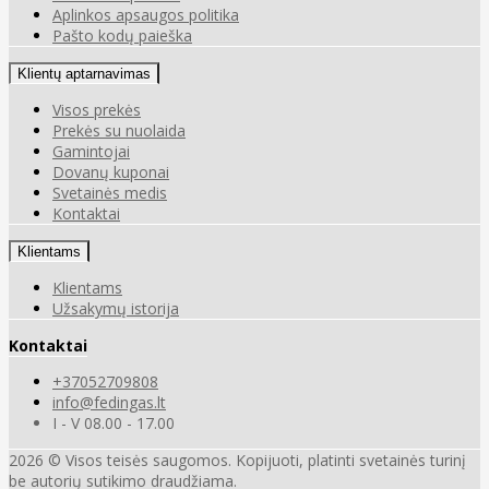
Aplinkos apsaugos politika
Pašto kodų paieška
Klientų aptarnavimas
Visos prekės
Prekės su nuolaida
Gamintojai
Dovanų kuponai
Svetainės medis
Kontaktai
Klientams
Klientams
Užsakymų istorija
Kontaktai
+37052709808
info@fedingas.lt
I - V 08.00 - 17.00
2026 © Visos teisės saugomos. Kopijuoti, platinti svetainės turinį
be autorių sutikimo draudžiama.