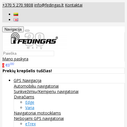
+370 5 270 9808
info@fedingas.lt
Kontaktai
Navigacija
Mano paskyra
00
€0
0
Prekių krepšelis tuščias!
GPS Navigacija
Automobilių navigatoriai
Sunkvežimių/Kemperių navigatoriai
Dviračiams
Edge
Varia
Navigatoriai motociklams
Nešiojami GPS navigatoriai
eTrex