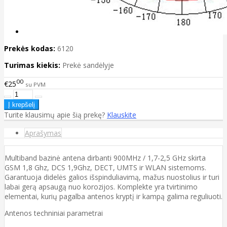
Prekės kodas:
6120
Turimas kiekis:
Prekė sandėlyje
00
€25
su PVM
Turite klausimų apie šią prekę?
Klauskite
Aprašymas
Multiband bazinė antena dirbanti 900MHz / 1,7-2,5 GHz skirta
GSM 1,8 Ghz, DCS 1,9Ghz, DECT, UMTS ir WLAN sistemoms.
Garantuoja didelės galios išspinduliavimą, mažus nuostolius ir turi
labai gerą apsaugą nuo korozijos. Komplekte yra tvirtinimo
elementai, kurių pagalba antenos kryptį ir kampą galima reguliuoti.
Antenos techniniai parametrai