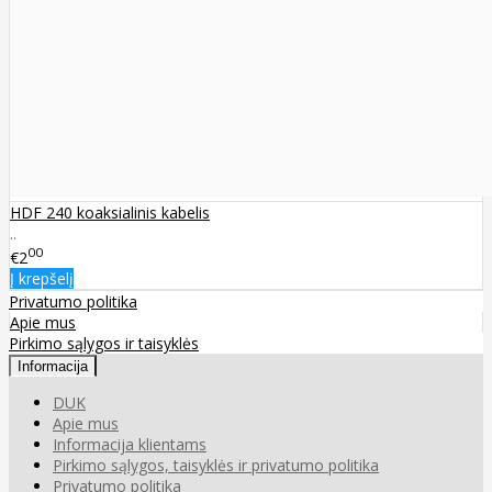
HDF 240 koaksialinis kabelis
..
00
€2
Į krepšelį
Privatumo politika
Apie mus
Pirkimo sąlygos ir taisyklės
Informacija
DUK
Apie mus
Informacija klientams
Pirkimo sąlygos, taisyklės ir privatumo politika
Privatumo politika