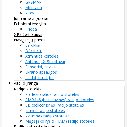
GPSMAP
Montana
Alpha
Jūriniai navigatoriai
Echolotai žvejybai
Priedai
GPS žemėlapiai
Navigacijų priedai
Laikikliai
Dėkliukai
Atminties kortelės
Antenos, GPS imtuvai
Sensoriai, davikliai
Ekrano apsaugos
Laidai, baterijos
Radijo įranga
Radijo stotelės
Profesionalios radijo stotelės
PMR446 (belicenzinės) radijo stotelės
CB (belicenzinės) radijo stotelės
Jūrinės radijo stotelės
Aviacinės radijo stotelės
Mėgėjiško ryšio (HAM) radijo stotelės
Radijo imtuvai (skeneriai)