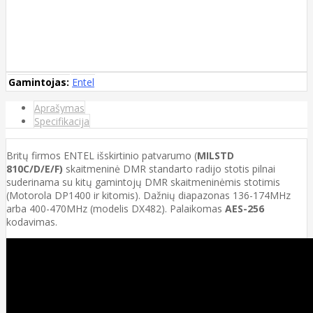
Gamintojas:
Entel
Aprašymas
Specifikacija
Britų firmos ENTEL išskirtinio patvarumo (
MILSTD
810C/D/E/F)
skaitmeninė DMR standarto radijo stotis pilnai
suderinama su kitų gamintojų DMR skaitmeninėmis stotimis
(Motorola DP1400 ir kitomis). Dažnių diapazonas 136-174MHz
arba 400-470MHz (modelis DX482). Palaikomas
AES-256
kodavimas.