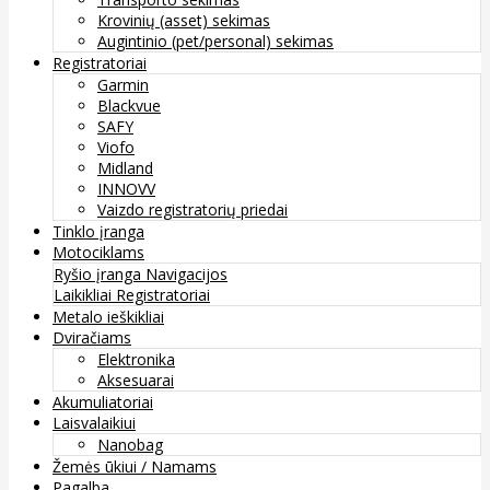
Krovinių (asset) sekimas
Augintinio (pet/personal) sekimas
Registratoriai
Garmin
Blackvue
SAFY
Viofo
Midland
INNOVV
Vaizdo registratorių priedai
Tinklo įranga
Motociklams
Ryšio įranga
Navigacijos
Laikikliai
Registratoriai
Metalo ieškikliai
Dviračiams
Elektronika
Aksesuarai
Akumuliatoriai
Laisvalaikiui
Nanobag
Žemės ūkiui / Namams
Pagalba