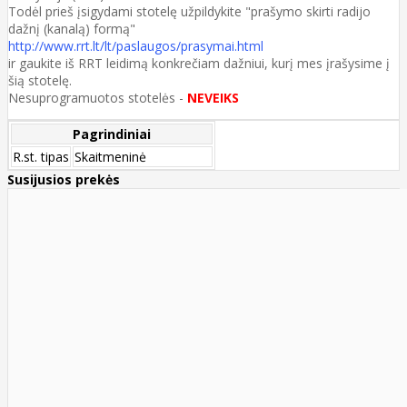
Todėl prieš įsigydami stotelę užpildykite "prašymo skirti radijo
dažnį (kanalą) formą"
http://www.rrt.lt/lt/paslaugos/prasymai.html
ir gaukite iš RRT leidimą konkrečiam dažniui, kurį mes įrašysime į
šią stotelę.
Nesuprogramuotos stotelės -
NEVEIKS
Pagrindiniai
R.st. tipas
Skaitmeninė
Susijusios prekės