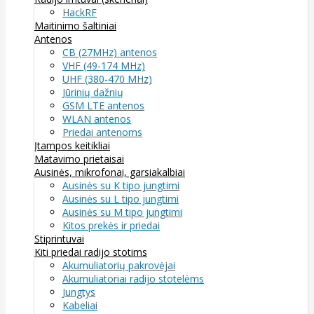
HackRF
Maitinimo šaltiniai
Antenos
CB (27MHz) antenos
VHF (49-174 MHz)
UHF (380-470 MHz)
Jūrinių dažnių
GSM LTE antenos
WLAN antenos
Priedai antenoms
Įtampos keitikliai
Matavimo prietaisai
Ausinės, mikrofonai, garsiakalbiai
Ausinės su K tipo jungtimi
Ausinės su L tipo jungtimi
Ausinės su M tipo jungtimi
Kitos prekės ir priedai
Stiprintuvai
Kiti priedai radijo stotims
Akumuliatorių pakrovėjai
Akumuliatoriai radijo stotelėms
Jungtys
Kabeliai