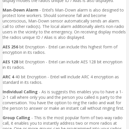
display models the radios unique ID / Alias is also displayed.
Man-Down Alarm
- Entel’s Man-Down alarm is also designed to
protect lone workers. Should someone fall and become
unconscious, Man-Down sensor automatically sends an alarm.
call to other radio(s). The local alarm additionally alerts non-radio
users in the vicinity to the emergency. On receiving display models
the radios unique ID / Alias is also displayed.
AES 256
bit Encryption - Entel can include this highest form of
encryption in its radios.
AES 128
bit Encryption - Entel can include AES 128 bit encryption
in its radios.
ARC 4
40 bit Encryption - Entel will include ARC 4 encryption as
standard in its radios.
Individual Calling
- As is suggests this enables you to have a 1-
2-1 call where only you and the person you called is party to the
conversation. You have the option to ring the radio and wait for
the person to answer or make an instant call without ringing first.
Group Calling
- This is the most popular form of two-way radio
call, it enables you to instantly address two or more radios at
once. One or more groups can be programmed into your radios