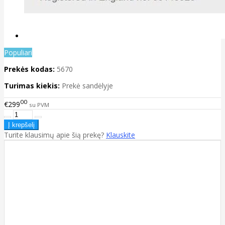
Populiari
Prekės kodas:
5670
Turimas kiekis:
Prekė sandėlyje
00
€299
su PVM
Turite klausimų apie šią prekę?
Klauskite