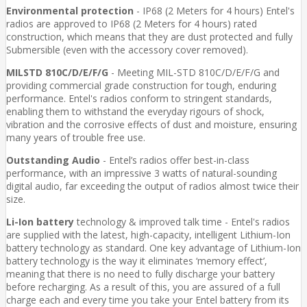
Environmental protection
- IP68 (2 Meters for 4 hours) Entel's
radios are approved to IP68 (2 Meters for 4 hours) rated
construction, which means that they are dust protected and fully
Submersible (even with the accessory cover removed).
MILSTD 810C/D/E/F/G
- Meeting MIL-STD 810C/D/E/F/G and
providing commercial grade construction for tough, enduring
performance. Entel's radios conform to stringent standards,
enabling them to withstand the everyday rigours of shock,
vibration and the corrosive effects of dust and moisture, ensuring
many years of trouble free use.
Outstanding Audio
- Entel’s radios offer best-in-class
performance, with an impressive 3 watts of natural-sounding
digital audio, far exceeding the output of radios almost twice their
size.
Li-Ion battery
technology & improved talk time - Entel's radios
are supplied with the latest, high-capacity, intelligent Lithium-Ion
battery technology as standard. One key advantage of Lithium-Ion
battery technology is the way it eliminates ‘memory effect’,
meaning that there is no need to fully discharge your battery
before recharging. As a result of this, you are assured of a full
charge each and every time you take your Entel battery from its