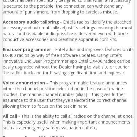
socket has been specifically designed so that when an accessory
is secured to the portable, the connection can withstand any
amount of punishment; from dropping to careless misuse.
Accessory audio tailoring
- Entel's radios identify the attached
accessory and automatically adjust its settings ensuring the most
natural and readable audio possible is delivered even with bone
conductive accessories and breathing apparatus com kits.
End user programmer
- Entel adds and improves features on its
DX400 radios by way of free software updates. Using Entel’s
innovative End User Programmer app Entel DX400 radios can be
easily upgraded without the Dealer having to visit site or courier
the radios back and forth saving significant time and expense.
Voice annunciation
– This programmable feature announces
either the channel position selected or, in the case of marine
models, the marine channel number (alias) – this gives further
assurance to the user that they’ve selected the correct channel
allowing them to focus on the task in hand.
All call
- This is the ability to call all radios on the channel at once.
This is especially useful when making important announcements
such as a emergency safety evacuation call etc.