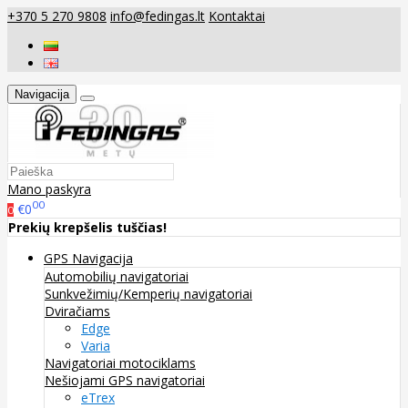
+370 5 270 9808
info@fedingas.lt
Kontaktai
Navigacija
Mano paskyra
00
€0
0
Prekių krepšelis tuščias!
GPS Navigacija
Automobilių navigatoriai
Sunkvežimių/Kemperių navigatoriai
Dviračiams
Edge
Varia
Navigatoriai motociklams
Nešiojami GPS navigatoriai
eTrex