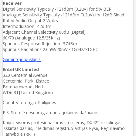
Receiver
Digital Sensitivity Typically -121dBm (0.2uV) for 5% BER
Analogue Sensitivity Typically -121dBm (0.2uV) for 12dB Sinad
Rated Audio Output 2 Watts
Intermodulation -42dBm
Adjacent Channel Selectivity 60dB (Digital)
60/70 (Analogue 12.5/25KHz)
Spurious Response Rejection -37dBm
Spurious Radiations 2.0nW/20nW <1G Hz/>1GHz
Gamintojo puslapis
Entel UK Limited
320 Centennial Avenue
Centennial Park, Elstree
Borehamwood, Herts
WD6 3TJ United Kingdom
Country of origin: Philipines
P.S. Stotelė nesuprogramuota jokiems dažniams.
Kaip ir visoms profesionalioms stotelėms, DX422 reikalingas
išskirtas dažnis, ir leidimas registruojant jas Ryšių Reguliavimo
Tarnyboje (RRT)