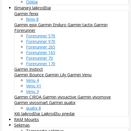
Dėklai
Išmanieji laikrodžiai
Garmin fenix
fenix 8
Garmin epix
Garmin Enduro
Garmin tactix
Garmin
Forerunner
Forerunner 570
Forerunner 970
Forerunner 265
Forerunner 165
Forerunner 70
Forerunner 170
Garmin Instinct
Garmin Bounce
Garmin Lily
Garmin Venu
Venu 4
Venu X1
Venu 3
Garmin CIRQA
Garmin vivoactive
Garmin vivomove
Garmin vivosmart
Garmin quatix
quatix 8
Kiti laikrodžiai
Laikrodžių priedai
RAM Mounts
Sekimas
Transporto sekimas