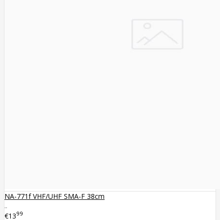
NA-771f VHF/UHF SMA-F 38cm
..
99
€13