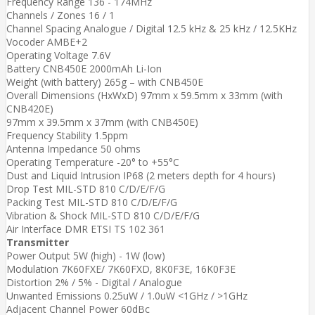
Frequency Range 136 - 174MHz
Channels / Zones 16 / 1
Channel Spacing Analogue / Digital 12.5 kHz & 25 kHz / 12.5KHz
Vocoder AMBE+2
Operating Voltage 7.6V
Battery CNB450E 2000mAh Li-Ion
Weight (with battery) 265g – with CNB450E
Overall Dimensions (HxWxD) 97mm x 59.5mm x 33mm (with
CNB420E)
97mm x 39.5mm x 37mm (with CNB450E)
Frequency Stability 1.5ppm
Antenna Impedance 50 ohms
Operating Temperature -20° to +55°C
Dust and Liquid Intrusion IP68 (2 meters depth for 4 hours)
Drop Test MIL-STD 810 C/D/E/F/G
Packing Test MIL-STD 810 C/D/E/F/G
Vibration & Shock MIL-STD 810 C/D/E/F/G
Air Interface DMR ETSI TS 102 361
Transmitter
Power Output 5W (high) - 1W (low)
Modulation 7K60FXE/ 7K60FXD, 8K0F3E, 16K0F3E
Distortion 2% / 5% - Digital / Analogue
Unwanted Emissions 0.25uW / 1.0uW <1GHz / >1GHz
Adjacent Channel Power 60dBc