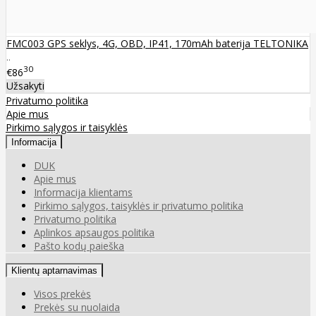
FMC003 GPS seklys, 4G, OBD, IP41, 170mAh baterija TELTONIKA
..
30
€86
Užsakyti
Privatumo politika
Apie mus
Pirkimo sąlygos ir taisyklės
Informacija
DUK
Apie mus
Informacija klientams
Pirkimo sąlygos, taisyklės ir privatumo politika
Privatumo politika
Aplinkos apsaugos politika
Pašto kodų paieška
Klientų aptarnavimas
Visos prekės
Prekės su nuolaida