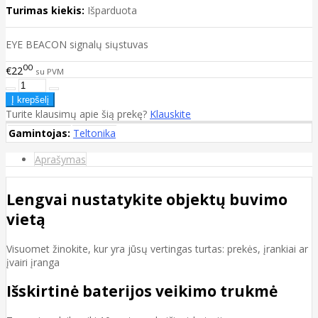
Turimas kiekis:
Išparduota
EYE BEACON signalų siųstuvas
00
€22
su PVM
Turite klausimų apie šią prekę?
Klauskite
Gamintojas:
Teltonika
Aprašymas
Lengvai nustatykite objektų buvimo
vietą
Visuomet žinokite, kur yra jūsų vertingas turtas: prekės, įrankiai ar
įvairi įranga
Išskirtinė baterijos veikimo trukmė