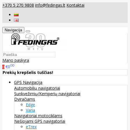
+370 5 270 9808
info@fedingas.lt
Kontaktai
Navigacija
Mano paskyra
00
€0
0
Prekių krepšelis tuščias!
GPS Navigacija
Automobilių navigatoriai
Sunkvežimių/Kemperių navigatoriai
Dviračiams
Edge
Varia
Navigatoriai motociklams
Nešiojami GPS navigatoriai
eTrex