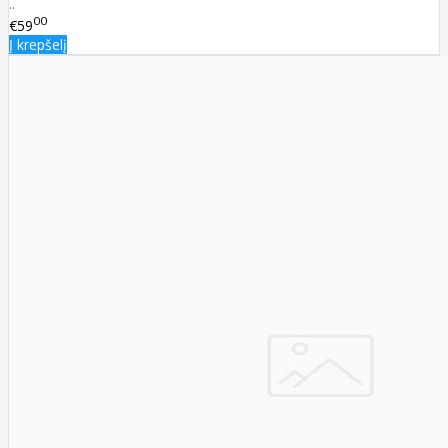
..
00
€59
Į krepšelį