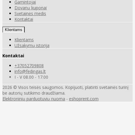
Gamintojai
Dovanų kuponai
Svetainės medis
Kontaktai
Klientams
Klientams
Užsakymų istorija
Kontaktai
+37052709808
info@fedingas.lt
I - V 08.00 - 17.00
2026 © Visos teisės saugomos. Kopijuoti, platinti svetainės turinį
be autorių sutikimo draudžiama.
Elektroninių parduotuvių nuoma
-
eshoprent.com