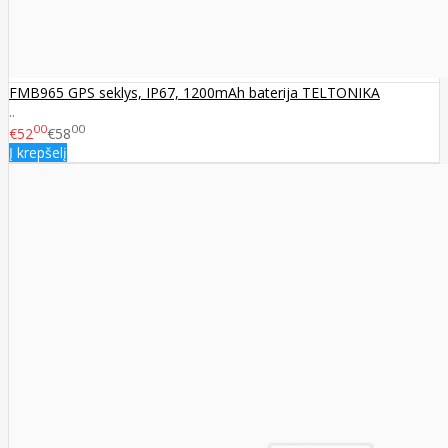
FMB965 GPS seklys, IP67, 1200mAh baterija TELTONIKA
..
00
00
€52
€58
Į krepšelį