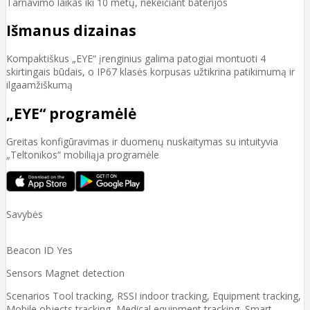
Tarnavimo laikas iki 10 metų, nekeičiant baterijos
Išmanus dizainas
Kompaktiškus „EYE“ įrenginius galima patogiai montuoti 4
skirtingais būdais, o IP67 klasės korpusas užtikrina patikimumą ir
ilgaamžiškumą
„EYE“ programėlė
Greitas konfigūravimas ir duomenų nuskaitymas su intuityvia
„Teltonikos“ mobiliąja programėle
Savybės
Beacon ID Yes
Sensors Magnet detection
Scenarios Tool tracking, RSSI indoor tracking, Equipment tracking,
Mobile objects tracking, Medical equipment tracking, Smart