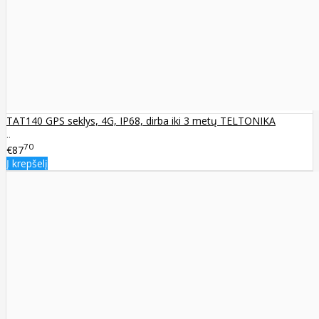
TAT140 GPS seklys, 4G, IP68, dirba iki 3 metų TELTONIKA
..
70
€87
Į krepšelį