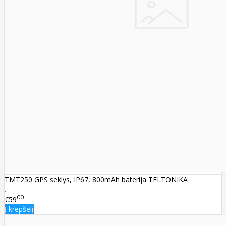
TMT250 GPS seklys, IP67, 800mAh baterija TELTONIKA
..
00
€59
Į krepšelį