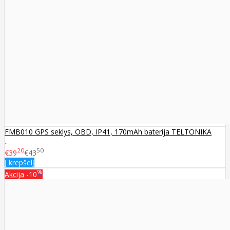
FMB010 GPS seklys, OBD, IP41, 170mAh baterija TELTONIKA
..
20
50
€39
€43
Į krepšelį
%
Akcija
-10