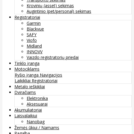
Krovinių (asset) sekimas
Augintinio (pet/personal) sekimas
Registratoriai
Garmin
Blackvue
SAFY
Viofo
Midland
INNOVV
Vaizdo registratorių priedai
Tinklo įranga
Motociklams
Ryšio įranga
Navigacijos
Laikikliai
Registratoriai
Metalo ieškikliai
Dviračiams
Elektronika
Aksesuarai
Akumuliatoriai
Laisvalaikiui
Nanobag
Žemės ūkiui / Namams
Pagalba