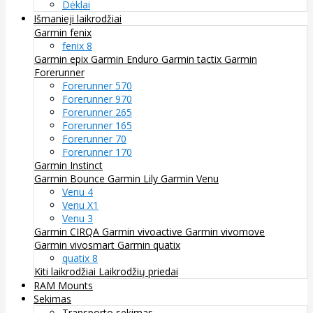
Dėklai
Išmanieji laikrodžiai
Garmin fenix
fenix 8
Garmin epix
Garmin Enduro
Garmin tactix
Garmin
Forerunner
Forerunner 570
Forerunner 970
Forerunner 265
Forerunner 165
Forerunner 70
Forerunner 170
Garmin Instinct
Garmin Bounce
Garmin Lily
Garmin Venu
Venu 4
Venu X1
Venu 3
Garmin CIRQA
Garmin vivoactive
Garmin vivomove
Garmin vivosmart
Garmin quatix
quatix 8
Kiti laikrodžiai
Laikrodžių priedai
RAM Mounts
Sekimas
Transporto sekimas