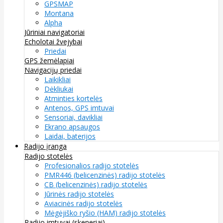
GPSMAP
Montana
Alpha
Jūriniai navigatoriai
Echolotai žvejybai
Priedai
GPS žemėlapiai
Navigacijų priedai
Laikikliai
Dėkliukai
Atminties kortelės
Antenos, GPS imtuvai
Sensoriai, davikliai
Ekrano apsaugos
Laidai, baterijos
Radijo įranga
Radijo stotelės
Profesionalios radijo stotelės
PMR446 (belicenzinės) radijo stotelės
CB (belicenzinės) radijo stotelės
Jūrinės radijo stotelės
Aviacinės radijo stotelės
Mėgėjiško ryšio (HAM) radijo stotelės
Radijo imtuvai (skeneriai)