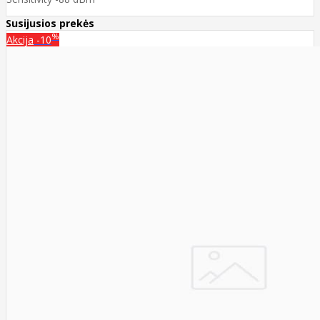
Susijusios prekės
%
Akcija
-10