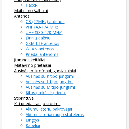
HackRF
Maitinimo šaltiniai
Antenos
CB (27MHz) antenos
VHF (49-174 MHz)
UHF (380-470 MHz)
Jūrinių dažnių
GSM LTE antenos
WLAN antenos
Priedai antenoms
Įtampos keitikliai
Matavimo prietaisai
Ausinės, mikrofonai, garsiakalbiai
Ausinės su K tipo jungtimi
Ausinės su L tipo jungtimi
Ausinės su M tipo jungtimi
Kitos prekės ir priedai
Stiprintuvai
Kiti priedai radijo stotims
Akumuliatorių pakrovėjai
Akumuliatoriai radijo stotelėms
Jungtys
Kabeliai