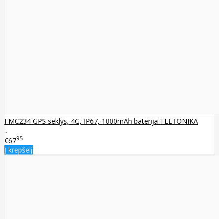
FMC234 GPS seklys, 4G, IP67, 1000mAh baterija TELTONIKA
..
95
€67
Į krepšelį