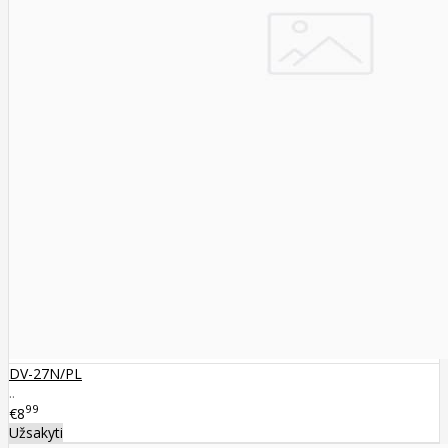
DV-27N/PL
..
99
€8
Užsakyti