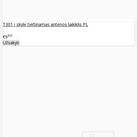
T301 į skylę tvirtinamas antenos laikiklis PL
..
50
€9
Užsakyti