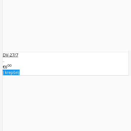
DV-27/7
..
00
€6
Į krepšelį