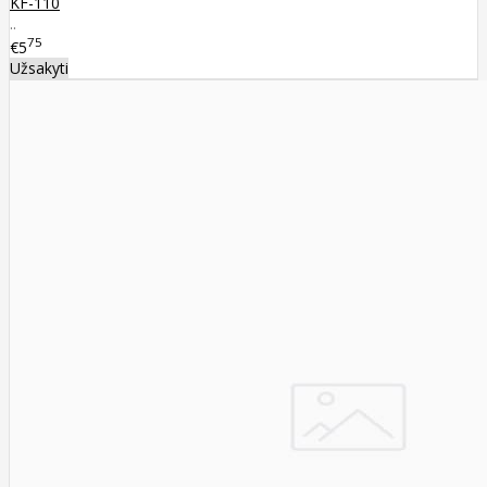
KF-110
..
75
€5
Užsakyti