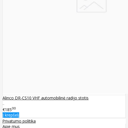
Alinco DR-CS10 VHF automobilinė radijo stotis
..
00
€185
Į krepšelį
Privatumo politika
Apie mus