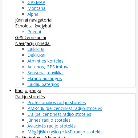
GPSMAP
Montana
Alpha
Jūriniai navigatoriai
Echolotai žvejybai
Priedai
GPS žemėlapiai
Navigacijų priedai
Laikikliai
Dėkliukai
Atminties kortelės
Antenos, GPS imtuvai
Sensoriai, davikliai
Ekrano apsaugos
Laidai, baterijos
Radijo įranga
Radijo stotelės
Profesionalios radijo stotelės
PMR446 (belicenzinės) radijo stotelės
CB (belicenzinės) radijo stotelės
Jūrinės radijo stotelės
Aviacinės radijo stotelės
Mėgėjiško ryšio (HAM) radijo stotelės
Radijo imtuvai (skeneriai)