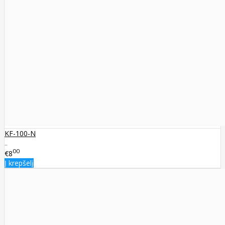
KF-100-N
..
00
€8
Į krepšelį