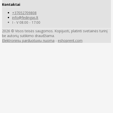
Kontaktai
+37052709808
info@fedingas.lt
I - V 08.00 - 17.00
2026 © Visos teisės saugomos. Kopijuoti, platinti svetainės turinį
be autorių sutikimo draudžiama.
Elektroninių parduotuvių nuoma
-
eshoprent.com