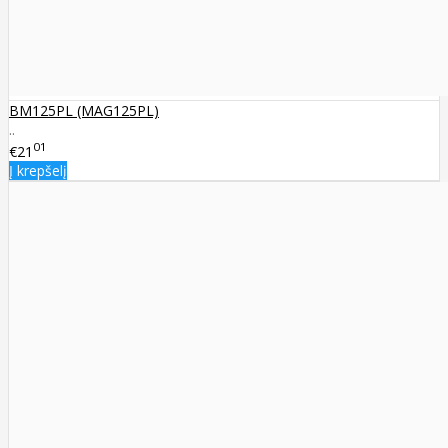
BM125PL (MAG125PL)
..
01
€21
Į krepšelį