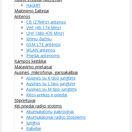
HackRF
Maitinimo šaltiniai
Antenos
CB (27MHz) antenos
VHF (49-174 MHz)
UHF (380-470 MHz)
Jūrinių dažnių
GSM LTE antenos
WLAN antenos
Priedai antenoms
Įtampos keitikliai
Matavimo prietaisai
Ausinės, mikrofonai, garsiakalbiai
Ausinės su K tipo jungtimi
Ausinės su L tipo jungtimi
Ausinės su M tipo jungtimi
Kitos prekės ir priedai
Stiprintuvai
Kiti priedai radijo stotims
Akumuliatorių pakrovėjai
Akumuliatoriai radijo stotelėms
Jungtys
Kabeliai