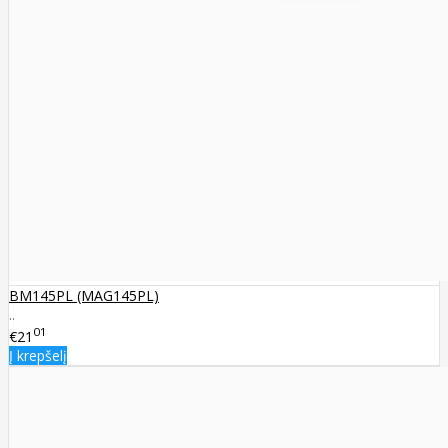
BM145PL (MAG145PL)
..
01
€21
Į krepšelį