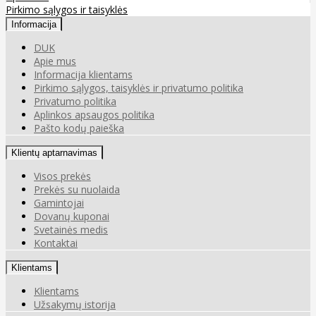
Pirkimo sąlygos ir taisyklės
Informacija
DUK
Apie mus
Informacija klientams
Pirkimo sąlygos, taisyklės ir privatumo politika
Privatumo politika
Aplinkos apsaugos politika
Pašto kodų paieška
Klientų aptarnavimas
Visos prekės
Prekės su nuolaida
Gamintojai
Dovanų kuponai
Svetainės medis
Kontaktai
Klientams
Klientams
Užsakymų istorija