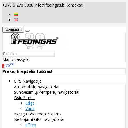
+370 5 270 9808
info@fedingas.lt
Kontaktai
Navigacija
Mano paskyra
00
€0
0
Prekių krepšelis tuščias!
GPS Navigacija
Automobilių navigatoriai
Sunkvežimių/Kemperių navigatoriai
Dviračiams
Edge
Varia
Navigatoriai motociklams
Nešiojami GPS navigatoriai
eTrex