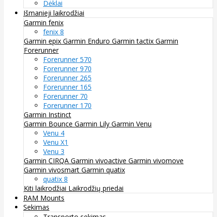
Dėklai
Išmanieji laikrodžiai
Garmin fenix
fenix 8
Garmin epix
Garmin Enduro
Garmin tactix
Garmin
Forerunner
Forerunner 570
Forerunner 970
Forerunner 265
Forerunner 165
Forerunner 70
Forerunner 170
Garmin Instinct
Garmin Bounce
Garmin Lily
Garmin Venu
Venu 4
Venu X1
Venu 3
Garmin CIRQA
Garmin vivoactive
Garmin vivomove
Garmin vivosmart
Garmin quatix
quatix 8
Kiti laikrodžiai
Laikrodžių priedai
RAM Mounts
Sekimas
Transporto sekimas