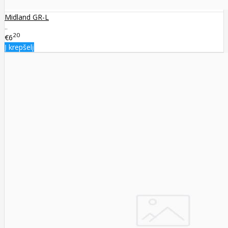
Midland GR-L
..
20
€6
Į krepšelį