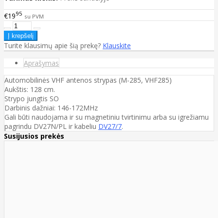
95
€19
su PVM
Turite klausimų apie šią prekę?
Klauskite
Aprašymas
Automobilinės VHF antenos strypas (M-285, VHF285)
Aukštis: 128 cm.
Strypo jungtis SO
Darbinis dažniai: 146-172MHz
Gali būti naudojama ir su magnetiniu tvirtinimu arba su igrežiamu
pagrindu DV27N/PL ir kabeliu
DV27/7
.
Susijusios prekės