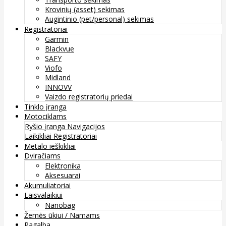
Krovinių (asset) sekimas
Augintinio (pet/personal) sekimas
Registratoriai
Garmin
Blackvue
SAFY
Viofo
Midland
INNOVV
Vaizdo registratorių priedai
Tinklo įranga
Motociklams
Ryšio įranga
Navigacijos
Laikikliai
Registratoriai
Metalo ieškikliai
Dviračiams
Elektronika
Aksesuarai
Akumuliatoriai
Laisvalaikiui
Nanobag
Žemės ūkiui / Namams
Pagalba