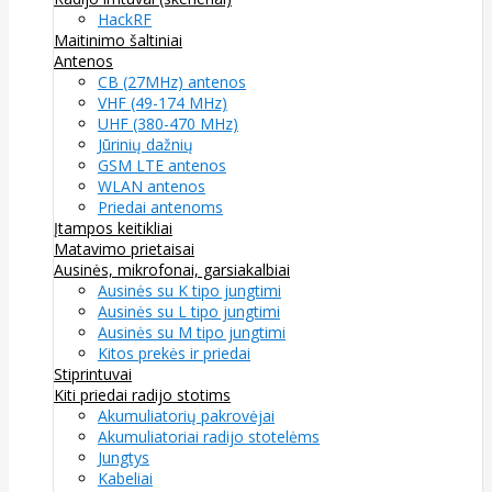
HackRF
Maitinimo šaltiniai
Antenos
CB (27MHz) antenos
VHF (49-174 MHz)
UHF (380-470 MHz)
Jūrinių dažnių
GSM LTE antenos
WLAN antenos
Priedai antenoms
Įtampos keitikliai
Matavimo prietaisai
Ausinės, mikrofonai, garsiakalbiai
Ausinės su K tipo jungtimi
Ausinės su L tipo jungtimi
Ausinės su M tipo jungtimi
Kitos prekės ir priedai
Stiprintuvai
Kiti priedai radijo stotims
Akumuliatorių pakrovėjai
Akumuliatoriai radijo stotelėms
Jungtys
Kabeliai