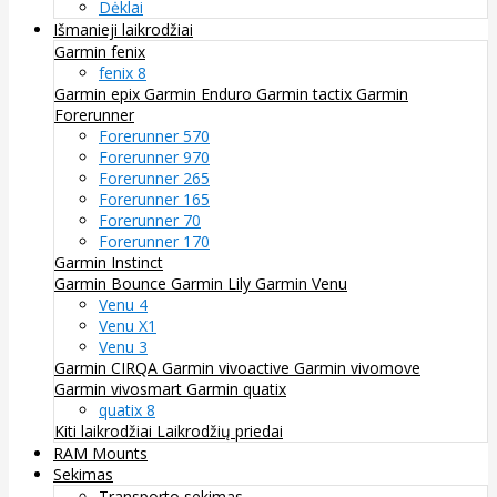
Dėklai
Išmanieji laikrodžiai
Garmin fenix
fenix 8
Garmin epix
Garmin Enduro
Garmin tactix
Garmin
Forerunner
Forerunner 570
Forerunner 970
Forerunner 265
Forerunner 165
Forerunner 70
Forerunner 170
Garmin Instinct
Garmin Bounce
Garmin Lily
Garmin Venu
Venu 4
Venu X1
Venu 3
Garmin CIRQA
Garmin vivoactive
Garmin vivomove
Garmin vivosmart
Garmin quatix
quatix 8
Kiti laikrodžiai
Laikrodžių priedai
RAM Mounts
Sekimas
Transporto sekimas