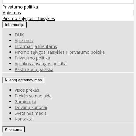
Privatumo politika
Apie mus
Pirkimo sąlygos ir taisyklės
Informacija
DUK
Apie mus
Informacija klientams
Pirkimo sąlygos, taisyklės ir privatumo politika
Privatumo politika
Aplinkos apsaugos politika
Pašto kodų paieška
Klientų aptarnavimas
Visos prekės
Prekės su nuolaida
Gamintojai
Dovanų kuponai
Svetainės medis
Kontaktai
Klientams