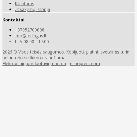
Klientams
Užsakymų istorija
Kontaktai
+37052709808
info@fedingas.lt
I - V 08.00 - 17.00
2026 © Visos teisės saugomos. Kopijuoti, platinti svetainės turinį
be autorių sutikimo draudžiama.
Elektroninių parduotuvių nuoma
-
eshoprent.com