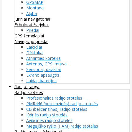
GPSMAP
Montana
Alpha
Jūriniai navigatoriai
Echolotai žvejybai
Priedai
GPS žemėlapiai
Navigacijų priedai
Laikikliai
Dėkliukai
Atminties kortelės
Antenos, GPS imtuvai
Sensoriai, davikliai
Ekrano apsaugos
Laidai, baterijos
Radijo įranga
Radijo stotelės
Profesionalios radijo stotelės
PMR446 (belicenzinės) radijo stotelės
CB (belicenzinės) radijo stotelės
Jūrinės radijo stotelės
Aviacinės radijo stotelės
Mėgėjiško ryšio (HAM) radijo stotelės
Radijo imtuvai (skeneriai)