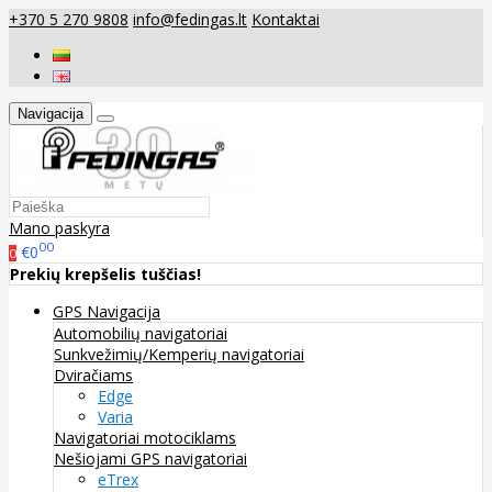
+370 5 270 9808
info@fedingas.lt
Kontaktai
Navigacija
Mano paskyra
00
€0
0
Prekių krepšelis tuščias!
GPS Navigacija
Automobilių navigatoriai
Sunkvežimių/Kemperių navigatoriai
Dviračiams
Edge
Varia
Navigatoriai motociklams
Nešiojami GPS navigatoriai
eTrex