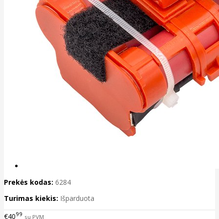
Prekės kodas:
6284
Turimas kiekis:
Išparduota
99
€40
su PVM