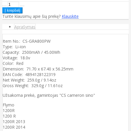
Turite klausimų apie šią prekę?
Klauskite
Aprašymas
Item No.: CS-GRA800PW
Type: Li-ion
Capacity: 2500mAh / 45.00Wh
Voltage: 18.0v
Color: Red
Dimension: 71.70 x 67.40 x 56.25mm
EAN Code: 4894128122319
Net Weight: 259.0g / 9.14oz
Gross Weight: 329.0g / 11.61oz
Užsakoma prekė, gamintojas "CS cameron sino"
Flymo
1200R
1200 R
1200R 2013
1200R 2014