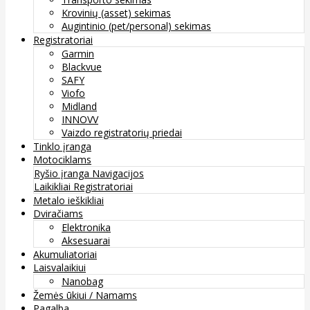
Krovinių (asset) sekimas
Augintinio (pet/personal) sekimas
Registratoriai
Garmin
Blackvue
SAFY
Viofo
Midland
INNOVV
Vaizdo registratorių priedai
Tinklo įranga
Motociklams
Ryšio įranga
Navigacijos
Laikikliai
Registratoriai
Metalo ieškikliai
Dviračiams
Elektronika
Aksesuarai
Akumuliatoriai
Laisvalaikiui
Nanobag
Žemės ūkiui / Namams
Pagalba