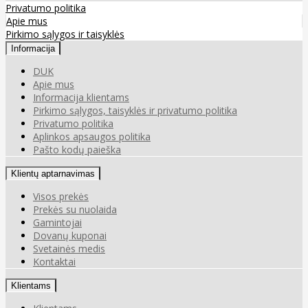
Privatumo politika
Apie mus
Pirkimo sąlygos ir taisyklės
Informacija
DUK
Apie mus
Informacija klientams
Pirkimo sąlygos, taisyklės ir privatumo politika
Privatumo politika
Aplinkos apsaugos politika
Pašto kodų paieška
Klientų aptarnavimas
Visos prekės
Prekės su nuolaida
Gamintojai
Dovanų kuponai
Svetainės medis
Kontaktai
Klientams