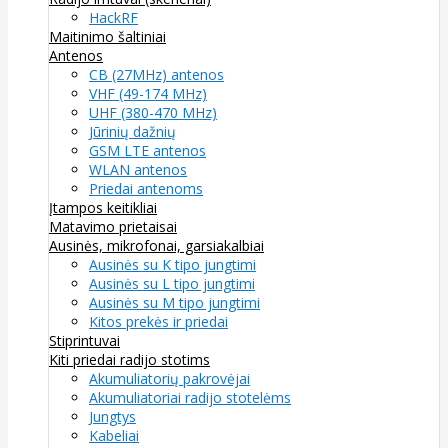
HackRF
Maitinimo šaltiniai
Antenos
CB (27MHz) antenos
VHF (49-174 MHz)
UHF (380-470 MHz)
Jūrinių dažnių
GSM LTE antenos
WLAN antenos
Priedai antenoms
Įtampos keitikliai
Matavimo prietaisai
Ausinės, mikrofonai, garsiakalbiai
Ausinės su K tipo jungtimi
Ausinės su L tipo jungtimi
Ausinės su M tipo jungtimi
Kitos prekės ir priedai
Stiprintuvai
Kiti priedai radijo stotims
Akumuliatorių pakrovėjai
Akumuliatoriai radijo stotelėms
Jungtys
Kabeliai