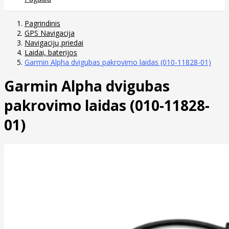
Pagrindinis
GPS Navigacija
Navigacijų priedai
Laidai, baterijos
Garmin Alpha dvigubas pakrovimo laidas (010-11828-01)
Garmin Alpha dvigubas
pakrovimo laidas (010-11828-
01)