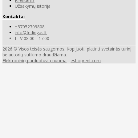
Klientams
Užsakymų istorija
Kontaktai
+37052709808
info@fedingas.lt
I - V 08.00 - 17.00
2026 © Visos teisės saugomos. Kopijuoti, platinti svetainės turinį
be autorių sutikimo draudžiama.
Elektroninių parduotuvių nuoma
-
eshoprent.com