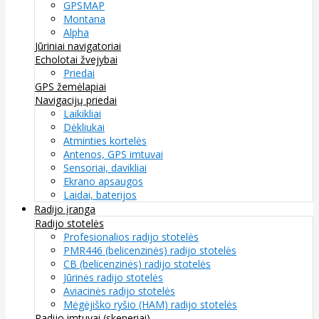
GPSMAP
Montana
Alpha
Jūriniai navigatoriai
Echolotai žvejybai
Priedai
GPS žemėlapiai
Navigacijų priedai
Laikikliai
Dėkliukai
Atminties kortelės
Antenos, GPS imtuvai
Sensoriai, davikliai
Ekrano apsaugos
Laidai, baterijos
Radijo įranga
Radijo stotelės
Profesionalios radijo stotelės
PMR446 (belicenzinės) radijo stotelės
CB (belicenzinės) radijo stotelės
Jūrinės radijo stotelės
Aviacinės radijo stotelės
Mėgėjiško ryšio (HAM) radijo stotelės
Radijo imtuvai (skeneriai)