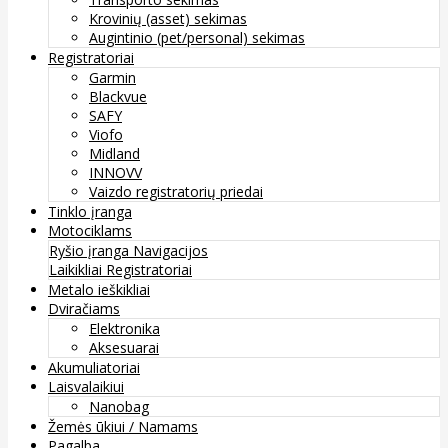
Krovinių (asset) sekimas
Augintinio (pet/personal) sekimas
Registratoriai
Garmin
Blackvue
SAFY
Viofo
Midland
INNOVV
Vaizdo registratorių priedai
Tinklo įranga
Motociklams
Ryšio įranga
Navigacijos
Laikikliai
Registratoriai
Metalo ieškikliai
Dviračiams
Elektronika
Aksesuarai
Akumuliatoriai
Laisvalaikiui
Nanobag
Žemės ūkiui / Namams
Pagalba