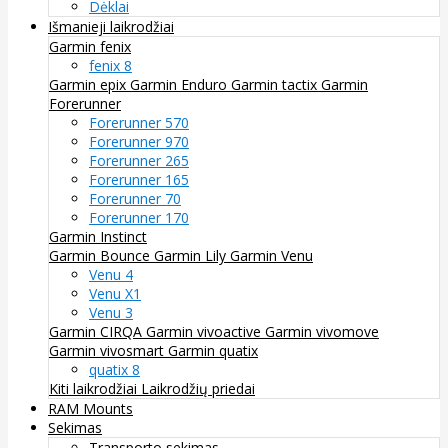
Dėklai
Išmanieji laikrodžiai
Garmin fenix
fenix 8
Garmin epix
Garmin Enduro
Garmin tactix
Garmin
Forerunner
Forerunner 570
Forerunner 970
Forerunner 265
Forerunner 165
Forerunner 70
Forerunner 170
Garmin Instinct
Garmin Bounce
Garmin Lily
Garmin Venu
Venu 4
Venu X1
Venu 3
Garmin CIRQA
Garmin vivoactive
Garmin vivomove
Garmin vivosmart
Garmin quatix
quatix 8
Kiti laikrodžiai
Laikrodžių priedai
RAM Mounts
Sekimas
Transporto sekimas