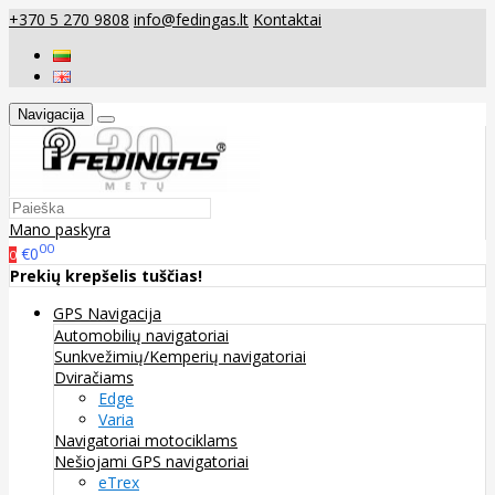
+370 5 270 9808
info@fedingas.lt
Kontaktai
Navigacija
Mano paskyra
00
€0
0
Prekių krepšelis tuščias!
GPS Navigacija
Automobilių navigatoriai
Sunkvežimių/Kemperių navigatoriai
Dviračiams
Edge
Varia
Navigatoriai motociklams
Nešiojami GPS navigatoriai
eTrex