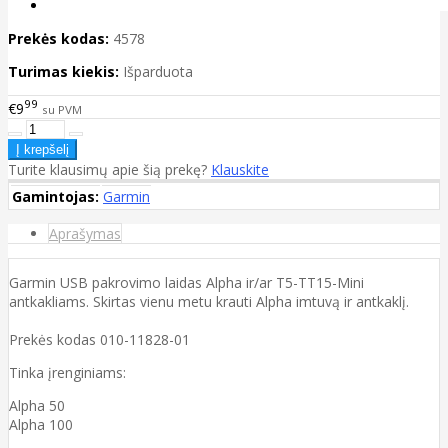
Prekės kodas:
4578
Turimas kiekis:
Išparduota
99
€9
su PVM
Turite klausimų apie šią prekę?
Klauskite
Gamintojas:
Garmin
Aprašymas
Garmin USB pakrovimo laidas Alpha ir/ar T5-TT15-Mini
antkakliams. Skirtas vienu metu krauti Alpha imtuvą ir antkaklį.
Prekės kodas 010-11828-01
Tinka įrenginiams:
Alpha 50
Alpha 100