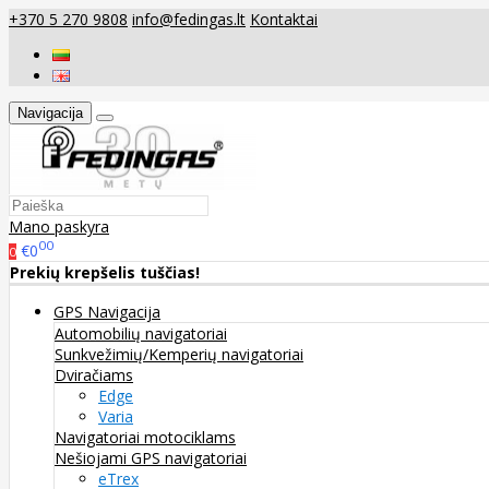
+370 5 270 9808
info@fedingas.lt
Kontaktai
Navigacija
Mano paskyra
00
€0
0
Prekių krepšelis tuščias!
GPS Navigacija
Automobilių navigatoriai
Sunkvežimių/Kemperių navigatoriai
Dviračiams
Edge
Varia
Navigatoriai motociklams
Nešiojami GPS navigatoriai
eTrex