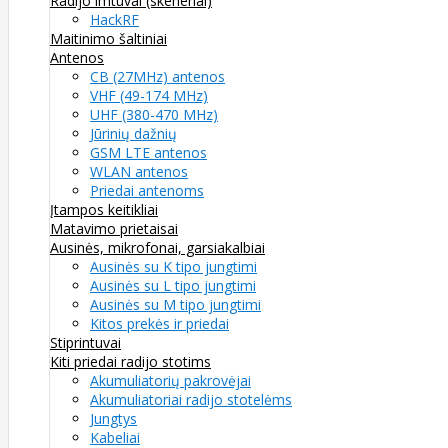
Radijo imtuvai (skeneriai)
HackRF
Maitinimo šaltiniai
Antenos
CB (27MHz) antenos
VHF (49-174 MHz)
UHF (380-470 MHz)
Jūrinių dažnių
GSM LTE antenos
WLAN antenos
Priedai antenoms
Įtampos keitikliai
Matavimo prietaisai
Ausinės, mikrofonai, garsiakalbiai
Ausinės su K tipo jungtimi
Ausinės su L tipo jungtimi
Ausinės su M tipo jungtimi
Kitos prekės ir priedai
Stiprintuvai
Kiti priedai radijo stotims
Akumuliatorių pakrovėjai
Akumuliatoriai radijo stotelėms
Jungtys
Kabeliai