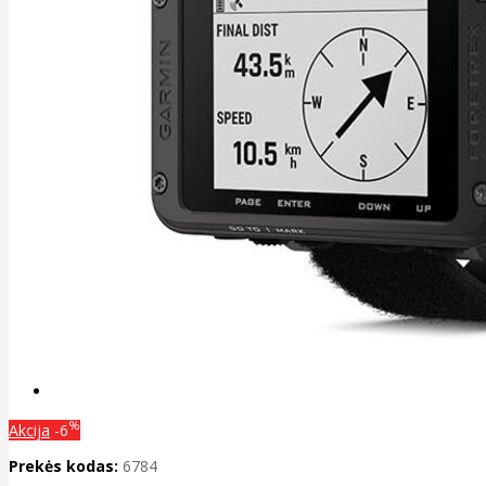
%
Akcija
-6
Prekės kodas:
6784