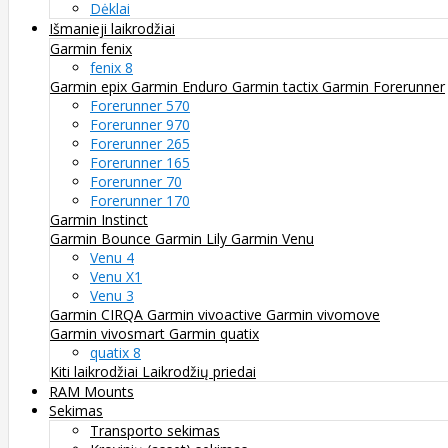
Dėklai
Išmanieji laikrodžiai
Garmin fenix
fenix 8
Garmin epix
Garmin Enduro
Garmin tactix
Garmin Forerunner
Forerunner 570
Forerunner 970
Forerunner 265
Forerunner 165
Forerunner 70
Forerunner 170
Garmin Instinct
Garmin Bounce
Garmin Lily
Garmin Venu
Venu 4
Venu X1
Venu 3
Garmin CIRQA
Garmin vivoactive
Garmin vivomove
Garmin vivosmart
Garmin quatix
quatix 8
Kiti laikrodžiai
Laikrodžių priedai
RAM Mounts
Sekimas
Transporto sekimas