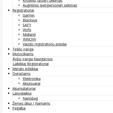
Krovinių (asset) sekimas
Augintinio (pet/personal) sekimas
Registratoriai
Garmin
Blackvue
SAFY
Viofo
Midland
INNOVV
Vaizdo registratorių priedai
Tinklo įranga
Motociklams
Ryšio įranga
Navigacijos
Laikikliai
Registratoriai
Metalo ieškikliai
Dviračiams
Elektronika
Aksesuarai
Akumuliatoriai
Laisvalaikiui
Nanobag
Žemės ūkiui / Namams
Pagalba