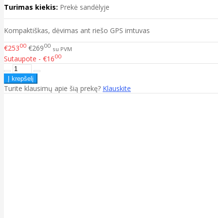
Turimas kiekis:
Prekė sandėlyje
Kompaktiškas, dėvimas ant riešo GPS imtuvas
00
00
€253
€269
su PVM
00
Sutaupote - €16
Turite klausimų apie šią prekę?
Klauskite