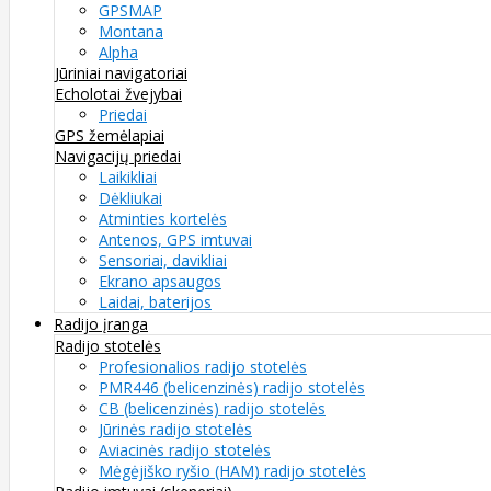
GPSMAP
Montana
Alpha
Jūriniai navigatoriai
Echolotai žvejybai
Priedai
GPS žemėlapiai
Navigacijų priedai
Laikikliai
Dėkliukai
Atminties kortelės
Antenos, GPS imtuvai
Sensoriai, davikliai
Ekrano apsaugos
Laidai, baterijos
Radijo įranga
Radijo stotelės
Profesionalios radijo stotelės
PMR446 (belicenzinės) radijo stotelės
CB (belicenzinės) radijo stotelės
Jūrinės radijo stotelės
Aviacinės radijo stotelės
Mėgėjiško ryšio (HAM) radijo stotelės