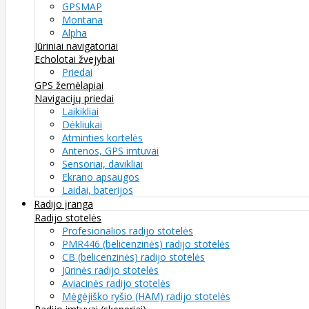
GPSMAP
Montana
Alpha
Jūriniai navigatoriai
Echolotai žvejybai
Priedai
GPS žemėlapiai
Navigacijų priedai
Laikikliai
Dėkliukai
Atminties kortelės
Antenos, GPS imtuvai
Sensoriai, davikliai
Ekrano apsaugos
Laidai, baterijos
Radijo įranga
Radijo stotelės
Profesionalios radijo stotelės
PMR446 (belicenzinės) radijo stotelės
CB (belicenzinės) radijo stotelės
Jūrinės radijo stotelės
Aviacinės radijo stotelės
Mėgėjiško ryšio (HAM) radijo stotelės