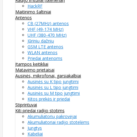
Radijo imtuvai (skeneriai)
HackRF
Maitinimo šaltiniai
Antenos
CB (27MHz) antenos
VHF (49-174 MHz)
UHF (380-470 MHz)
Jūrinių dažnių
GSM LTE antenos
WLAN antenos
Priedai antenoms
Įtampos keitikliai
Matavimo prietaisai
Ausinės, mikrofonai, garsiakalbiai
Ausinės su K tipo jungtimi
Ausinės su L tipo jungtimi
Ausinės su M tipo jungtimi
Kitos prekės ir priedai
Stiprintuvai
Kiti priedai radijo stotims
Akumuliatorių pakrovėjai
Akumuliatoriai radijo stotelėms
Jungtys
Kabeliai