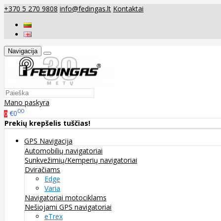
+370 5 270 9808
info@fedingas.lt
Kontaktai
Navigacija
Mano paskyra
00
€0
0
Prekių krepšelis tuščias!
GPS Navigacija
Automobilių navigatoriai
Sunkvežimių/Kemperių navigatoriai
Dviračiams
Edge
Varia
Navigatoriai motociklams
Nešiojami GPS navigatoriai
eTrex