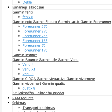
Dėklai
Išmanieji laikrodžiai
Garmin fenix
fenix 8
Garmin epix
Garmin Enduro
Garmin tactix
Garmin Forerunner
Forerunner 570
Forerunner 970
Forerunner 265
Forerunner 165
Forerunner 70
Forerunner 170
Garmin Instinct
Garmin Bounce
Garmin Lily
Garmin Venu
Venu 4
Venu X1
Venu 3
Garmin CIRQA
Garmin vivoactive
Garmin vivomove
Garmin vivosmart
Garmin quatix
quatix 8
Kiti laikrodžiai
Laikrodžių priedai
RAM Mounts
Sekimas
Transporto sekimas