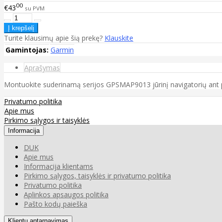
00
€43
su PVM
Turite klausimų apie šią prekę?
Klauskite
Gamintojas:
Garmin
Aprašymas
Montuokite suderinamą serijos GPSMAP9013 jūrinį navigatorių ant pavir
Privatumo politika
Apie mus
Pirkimo sąlygos ir taisyklės
Informacija
DUK
Apie mus
Informacija klientams
Pirkimo sąlygos, taisyklės ir privatumo politika
Privatumo politika
Aplinkos apsaugos politika
Pašto kodų paieška
Klientų aptarnavimas