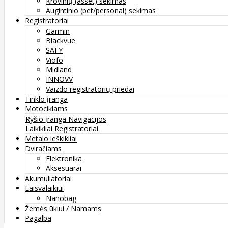
Krovinių (asset) sekimas
Augintinio (pet/personal) sekimas
Registratoriai
Garmin
Blackvue
SAFY
Viofo
Midland
INNOVV
Vaizdo registratorių priedai
Tinklo įranga
Motociklams
Ryšio įranga
Navigacijos
Laikikliai
Registratoriai
Metalo ieškikliai
Dviračiams
Elektronika
Aksesuarai
Akumuliatoriai
Laisvalaikiui
Nanobag
Žemės ūkiui / Namams
Pagalba