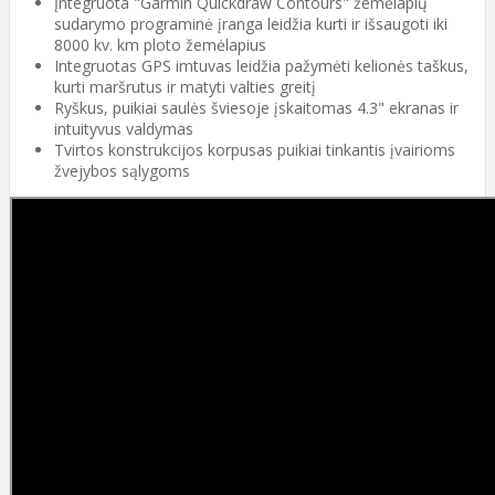
Įntegruota "Garmin Quickdraw Contours" žemėlapių
sudarymo programinė įranga leidžia kurti ir išsaugoti iki
8000 kv. km ploto žemėlapius
Integruotas GPS imtuvas leidžia pažymėti kelionės taškus,
kurti maršrutus ir matyti valties greitį
Ryškus, puikiai saulės šviesoje įskaitomas 4.3" ekranas ir
intuityvus valdymas
Tvirtos konstrukcijos korpusas puikiai tinkantis įvairioms
žvejybos sąlygoms