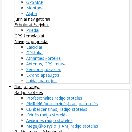
GPSMAP
Montana
Alpha
Jūriniai navigatoriai
Echolotai žvejybai
Priedai
GPS žemėlapiai
Navigacijų priedai
Laikikliai
Dėkliukai
Atminties kortelės
Antenos, GPS imtuvai
Sensoriai, davikliai
Ekrano apsaugos
Laidai, baterijos
Radijo įranga
Radijo stotelės
Profesionalios radijo stotelės
PMR446 (belicenzinės) radijo stotelės
CB (belicenzinės) radijo stotelės
Jūrinės radijo stotelės
Aviacinės radijo stotelės
Mėgėjiško ryšio (HAM) radijo stotelės
Radijo imtuvai (skeneriai)