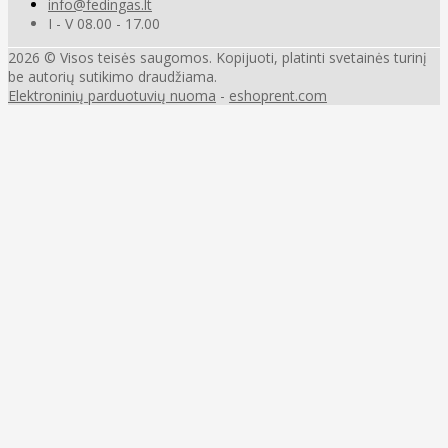
info@fedingas.lt
I - V 08.00 - 17.00
2026 © Visos teisės saugomos. Kopijuoti, platinti svetainės turinį
be autorių sutikimo draudžiama.
Elektroninių parduotuvių nuoma
-
eshoprent.com