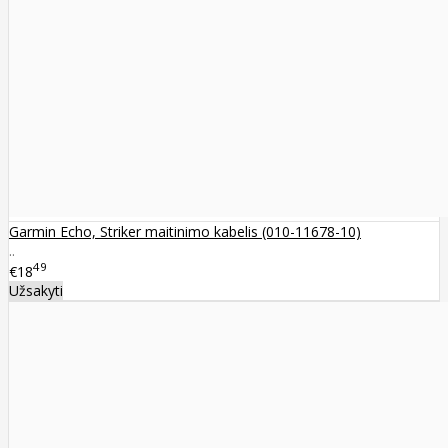
Garmin Echo, Striker maitinimo kabelis (010-11678-10)
..
49
€18
Užsakyti