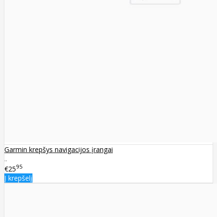
Garmin krepšys navigacijos įrangai
..
95
€25
Į krepšelį