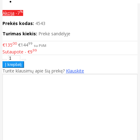
%
Akcija
-7
Prekės kodas:
4543
Turimas kiekis:
Prekė sandėlyje
00
99
€135
€144
su PVM
99
Sutaupote - €9
Turite klausimų apie šią prekę?
Klauskite