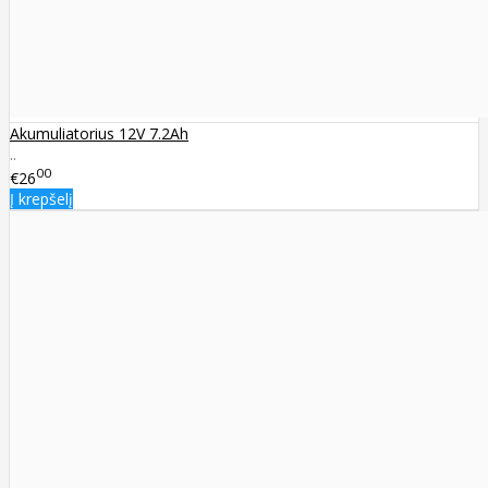
Akumuliatorius 12V 7.2Ah
..
00
€26
Į krepšelį