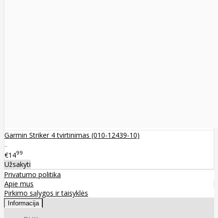
Garmin Striker 4 tvirtinimas (010-12439-10)
..
99
€14
Užsakyti
Privatumo politika
Apie mus
Pirkimo sąlygos ir taisyklės
Informacija