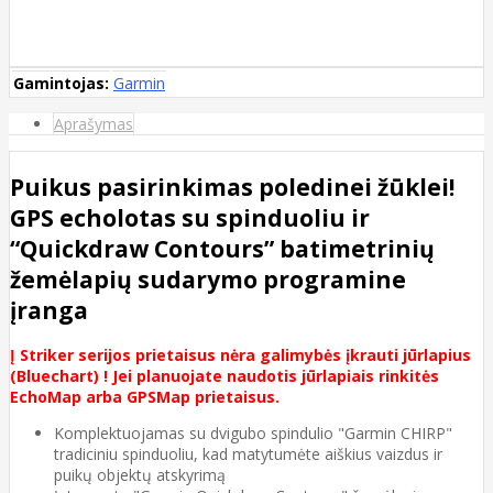
Gamintojas:
Garmin
Aprašymas
Puikus pasirinkimas poledinei žūklei!
GPS echolotas su spinduoliu ir
“Quickdraw Contours” batimetrinių
žemėlapių sudarymo programine
įranga
Į Striker serijos prietaisus nėra galimybės įkrauti jūrlapius
(Bluechart) ! Jei planuojate naudotis jūrlapiais rinkitės
EchoMap arba GPSMap prietaisus.
Komplektuojamas su dvigubo spindulio "Garmin CHIRP"
tradiciniu spinduoliu, kad matytumėte aiškius vaizdus ir
puikų objektų atskyrimą