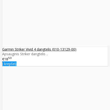
Garmin Striker Vivid 4 dangtelis (010-13129-00)
Apsauginis Striker dangtelis ..
50
€18
Į krepšelį