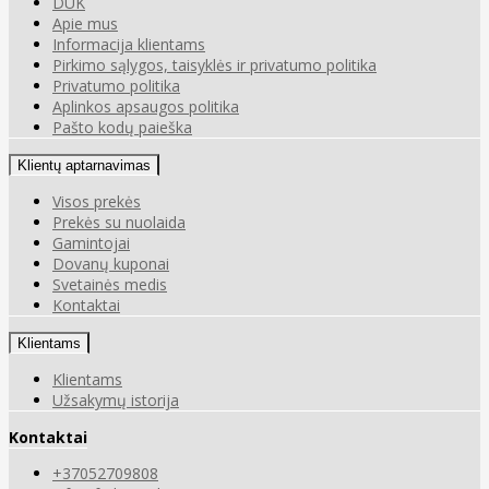
DUK
Apie mus
Informacija klientams
Pirkimo sąlygos, taisyklės ir privatumo politika
Privatumo politika
Aplinkos apsaugos politika
Pašto kodų paieška
Klientų aptarnavimas
Visos prekės
Prekės su nuolaida
Gamintojai
Dovanų kuponai
Svetainės medis
Kontaktai
Klientams
Klientams
Užsakymų istorija
Kontaktai
+37052709808