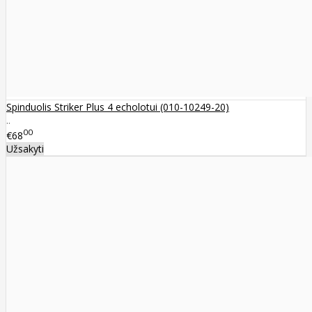
Spinduolis Striker Plus 4 echolotui (010-10249-20)
..
00
€68
Užsakyti