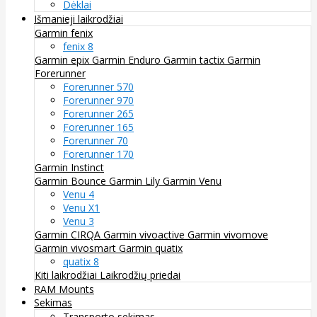
Dėklai
Išmanieji laikrodžiai
Garmin fenix
fenix 8
Garmin epix
Garmin Enduro
Garmin tactix
Garmin
Forerunner
Forerunner 570
Forerunner 970
Forerunner 265
Forerunner 165
Forerunner 70
Forerunner 170
Garmin Instinct
Garmin Bounce
Garmin Lily
Garmin Venu
Venu 4
Venu X1
Venu 3
Garmin CIRQA
Garmin vivoactive
Garmin vivomove
Garmin vivosmart
Garmin quatix
quatix 8
Kiti laikrodžiai
Laikrodžių priedai
RAM Mounts
Sekimas
Transporto sekimas