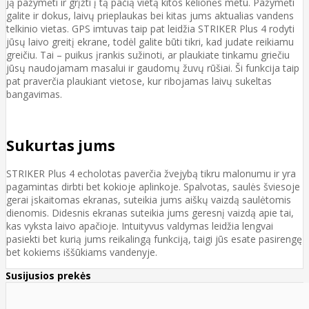
ją pažymėti ir grįžti į tą pačią vietą kitos kelionės metu. Pažymėti
galite ir dokus, laivų prieplaukas bei kitas jums aktualias vandens
telkinio vietas. GPS imtuvas taip pat leidžia STRIKER Plus 4 rodyti
jūsų laivo greitį ekrane, todėl galite būti tikri, kad judate reikiamu
greičiu. Tai – puikus įrankis sužinoti, ar plaukiate tinkamu griečiu
jūsų naudojamam masalui ir gaudomų žuvų rūšiai. Ši funkcija taip
pat praverčia plaukiant vietose, kur ribojamas laivų sukeltas
bangavimas.
Sukurtas jums
STRIKER Plus 4 echolotas paverčia žvejybą tikru malonumu ir yra
pagamintas dirbti bet kokioje aplinkoje. Spalvotas, saulės šviesoje
gerai įskaitomas ekranas, suteikia jums aiškų vaizdą saulėtomis
dienomis. Didesnis ekranas suteikia jums geresnį vaizdą apie tai,
kas vyksta laivo apačioje. Intuityvus valdymas leidžia lengvai
pasiekti bet kurią jums reikalingą funkciją, taigi jūs esate pasirengę
bet kokiems iššūkiams vandenyje.
Susijusios prekės