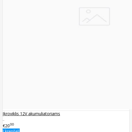
Įkroviklis 12V akumuliatoriams
..
00
€20
Į krepšelį