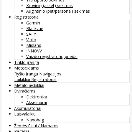
Krovinių (asset) sekimas
Augintinio (pet/personal) sekimas
Registratoriai
Garmin
Blackvue
SAFY
Viofo
Midland
INNOVV
Vaizdo registratorių priedai
Tinklo įranga
Motociklams
Ryšio įranga
Navigacijos
Laikikliai
Registratoriai
Metalo ieškikliai
Dviračiams
Elektronika
Aksesuarai
Akumuliatoriai
Laisvalaikiui
Nanobag
Žemės ūkiui / Namams
Pagalba