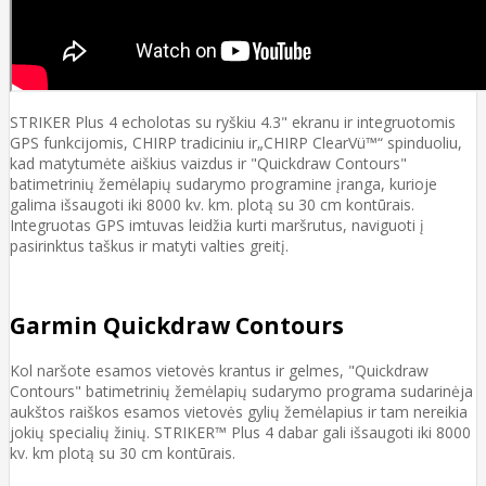
STRIKER Plus 4 echolotas su ryškiu 4.3" ekranu ir integruotomis
GPS funkcijomis, CHIRP tradiciniu ir„CHIRP ClearVü™“ spinduoliu,
kad matytumėte aiškius vaizdus ir "Quickdraw Contours"
batimetrinių žemėlapių sudarymo programine įranga, kurioje
galima išsaugoti iki 8000 kv. km. plotą su 30 cm kontūrais.
Integruotas GPS imtuvas leidžia kurti maršrutus, naviguoti į
pasirinktus taškus ir matyti valties greitį.
Garmin Quickdraw Contours
Kol naršote esamos vietovės krantus ir gelmes, "Quickdraw
Contours" batimetrinių žemėlapių sudarymo programa sudarinėja
aukštos raiškos esamos vietovės gylių žemėlapius ir tam nereikia
jokių specialių žinių. STRIKER™ Plus 4 dabar gali išsaugoti iki 8000
kv. km plotą su 30 cm kontūrais.