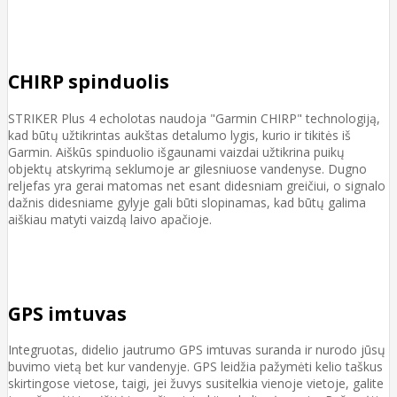
CHIRP spinduolis
STRIKER Plus 4 echolotas naudoja "Garmin CHIRP" technologiją,
kad būtų užtikrintas aukštas detalumo lygis, kurio ir tikitės iš
Garmin. Aiškūs spinduolio išgaunami vaizdai užtikrina puikų
objektų atskyrimą seklumoje ar gilesniuose vandenyse. Dugno
reljefas yra gerai matomas net esant didesniam greičiui, o signalo
dažnis didesniame gylyje gali būti slopinamas, kad būtų galima
aiškiau matyti vaizdą laivo apačioje.
GPS imtuvas
Integruotas, didelio jautrumo GPS imtuvas suranda ir nurodo jūsų
buvimo vietą bet kur vandenyje. GPS leidžia pažymėti kelio taškus
skirtingose vietose, taigi, jei žuvys susitelkia vienoje vietoje, galite