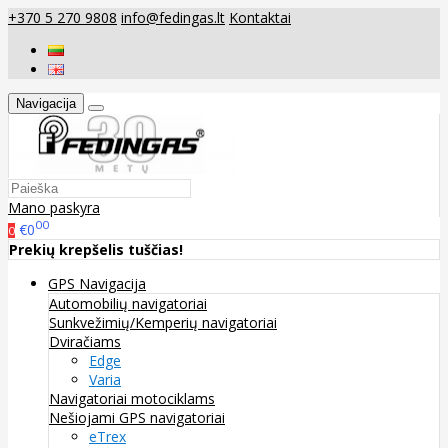
+370 5 270 9808
info@fedingas.lt
Kontaktai
Navigacija
Mano paskyra
00
€0
0
Prekių krepšelis tuščias!
GPS Navigacija
Automobilių navigatoriai
Sunkvežimių/Kemperių navigatoriai
Dviračiams
Edge
Varia
Navigatoriai motociklams
Nešiojami GPS navigatoriai
eTrex