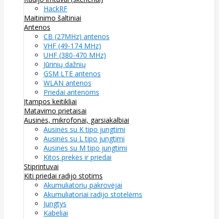
HackRF
Maitinimo šaltiniai
Antenos
CB (27MHz) antenos
VHF (49-174 MHz)
UHF (380-470 MHz)
Jūrinių dažnių
GSM LTE antenos
WLAN antenos
Priedai antenoms
Įtampos keitikliai
Matavimo prietaisai
Ausinės, mikrofonai, garsiakalbiai
Ausinės su K tipo jungtimi
Ausinės su L tipo jungtimi
Ausinės su M tipo jungtimi
Kitos prekės ir priedai
Stiprintuvai
Kiti priedai radijo stotims
Akumuliatorių pakrovėjai
Akumuliatoriai radijo stotelėms
Jungtys
Kabeliai