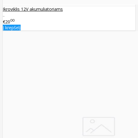
Įkroviklis 12V akumuliatoriams
..
00
€20
Į krepšelį