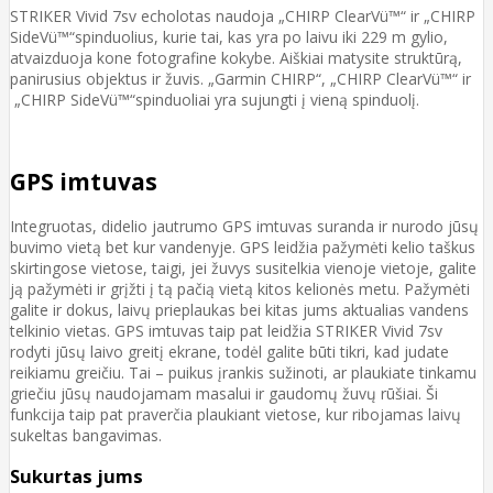
STRIKER Vivid 7sv echolotas naudoja „CHIRP ClearVü™“ ir „CHIRP
SideVü™“spinduolius, kurie tai, kas yra po laivu iki 229 m gylio,
atvaizduoja kone fotografine kokybe. Aiškiai matysite struktūrą,
panirusius objektus ir žuvis. „Garmin CHIRP“, „CHIRP ClearVü™“ ir
„CHIRP SideVü™“spinduoliai yra sujungti į vieną spinduolį.
GPS imtuvas
Integruotas, didelio jautrumo GPS imtuvas suranda ir nurodo jūsų
buvimo vietą bet kur vandenyje. GPS leidžia pažymėti kelio taškus
skirtingose vietose, taigi, jei žuvys susitelkia vienoje vietoje, galite
ją pažymėti ir grįžti į tą pačią vietą kitos kelionės metu. Pažymėti
galite ir dokus, laivų prieplaukas bei kitas jums aktualias vandens
telkinio vietas. GPS imtuvas taip pat leidžia STRIKER Vivid 7sv
rodyti jūsų laivo greitį ekrane, todėl galite būti tikri, kad judate
reikiamu greičiu. Tai – puikus įrankis sužinoti, ar plaukiate tinkamu
griečiu jūsų naudojamam masalui ir gaudomų žuvų rūšiai. Ši
funkcija taip pat praverčia plaukiant vietose, kur ribojamas laivų
sukeltas bangavimas.
Sukurtas jums