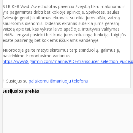
STRIKER Vivid 7sv echolotas paverčia žvejybą tikru malonumu ir
yra pagamintas dirbti bet kokioje aplinkoje. Spalvotas, saulės
šviesoje gerai įskaitomas ekranas, suteikia jums aiškų vaizdą
saulėtomis dienomis. Didesnis ekranas suteikia jums geresnį
vaizdą apie tai, kas vyksta laivo apačioje. Intuityvus valdymas
leidžia lengvai pasiekti bet kurią jums reikalingą funkciją, taigi jūs
esate pasirengę bet kokiems iššūkiams vandenyje.
Nuorodoje galite matyti skirtumus tarp spinduolių, galimus jų
pasirinkimo ir montavimo variantus
https://www8.garmin.com/marine/PDF/transducer_selection_guide.
1 Susiejus su
palaikomu išmaniuoju telefonu
Susijusios prekės