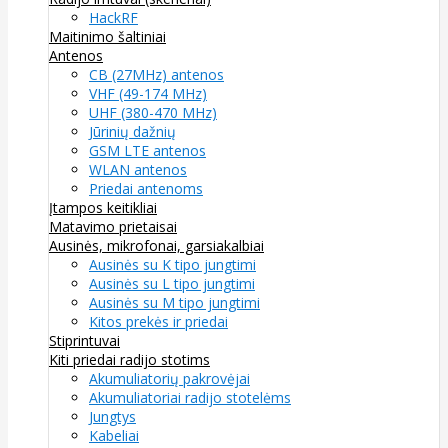
HackRF
Maitinimo šaltiniai
Antenos
CB (27MHz) antenos
VHF (49-174 MHz)
UHF (380-470 MHz)
Jūrinių dažnių
GSM LTE antenos
WLAN antenos
Priedai antenoms
Įtampos keitikliai
Matavimo prietaisai
Ausinės, mikrofonai, garsiakalbiai
Ausinės su K tipo jungtimi
Ausinės su L tipo jungtimi
Ausinės su M tipo jungtimi
Kitos prekės ir priedai
Stiprintuvai
Kiti priedai radijo stotims
Akumuliatorių pakrovėjai
Akumuliatoriai radijo stotelėms
Jungtys
Kabeliai