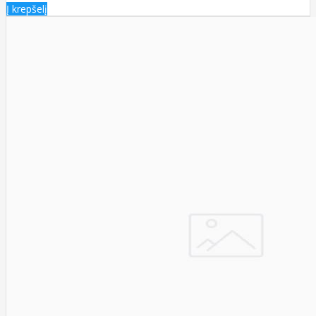
Į krepšelį