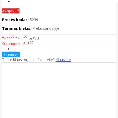
%
Akcija
-9
Prekės kodas:
5239
Turimas kiekis:
Prekė sandėlyje
00
00
€456
€499
su PVM
00
Sutaupote - €43
Turite klausimų apie šią prekę?
Klauskite