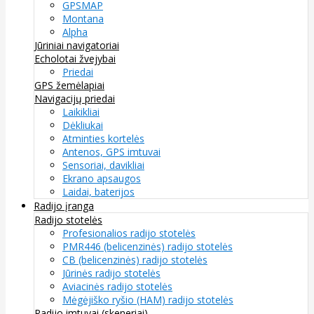
GPSMAP
Montana
Alpha
Jūriniai navigatoriai
Echolotai žvejybai
Priedai
GPS žemėlapiai
Navigacijų priedai
Laikikliai
Dėkliukai
Atminties kortelės
Antenos, GPS imtuvai
Sensoriai, davikliai
Ekrano apsaugos
Laidai, baterijos
Radijo įranga
Radijo stotelės
Profesionalios radijo stotelės
PMR446 (belicenzinės) radijo stotelės
CB (belicenzinės) radijo stotelės
Jūrinės radijo stotelės
Aviacinės radijo stotelės
Mėgėjiško ryšio (HAM) radijo stotelės
Radijo imtuvai (skeneriai)