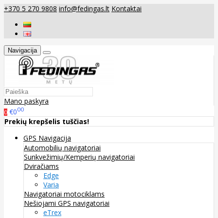
+370 5 270 9808
info@fedingas.lt
Kontaktai
Navigacija
Mano paskyra
00
€0
0
Prekių krepšelis tuščias!
GPS Navigacija
Automobilių navigatoriai
Sunkvežimių/Kemperių navigatoriai
Dviračiams
Edge
Varia
Navigatoriai motociklams
Nešiojami GPS navigatoriai
eTrex