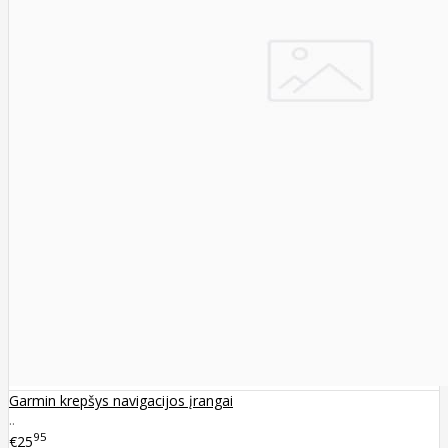
Garmin krepšys navigacijos įrangai
..
95
€25