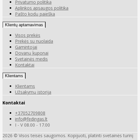
Privatumo politika
Aplinkos apsaugos politika
Pašto kodų paieška
Klientų aptarnavimas
Visos prekės
Prekės su nuolaida
Gamintojai
Dovanų kuponai
Svetainės medis
Kontaktai
Klientams
Klientams
Užsakymų istorija
Kontaktai
+37052709808
info@fedingas.lt
I - V 08.00 - 17.00
2026 © Visos teisės saugomos. Kopijuoti, platinti svetainės turinį