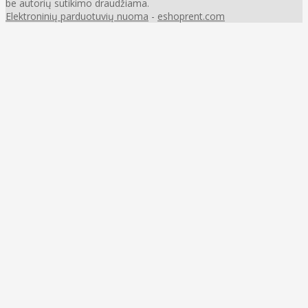
be autorių sutikimo draudžiama.
Elektroninių parduotuvių nuoma
-
eshoprent.com