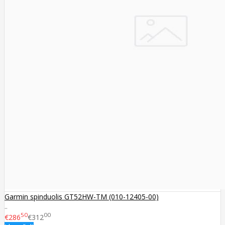
Garmin spinduolis GT52HW-TM (010-12405-00)
..
50
00
€286
€312