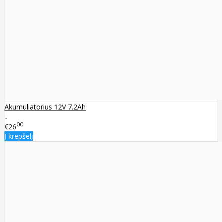
Akumuliatorius 12V 7.2Ah
..
00
€26
Į krepšelį