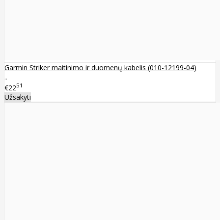
Garmin Striker maitinimo ir duomenų kabelis (010-12199-04)
..
51
€22
Užsakyti