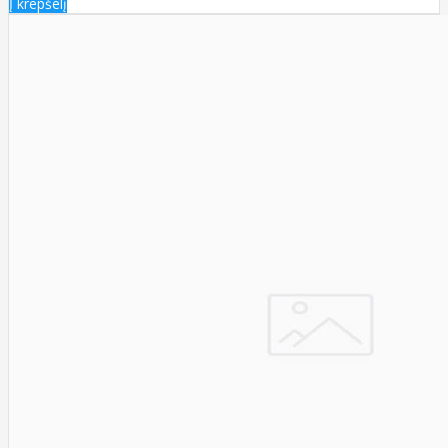
Į krepšelį