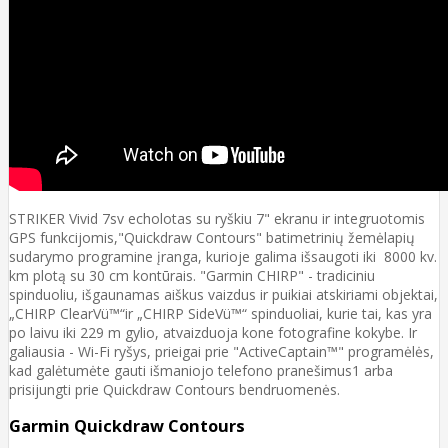
STRIKER Vivid 7sv echolotas su ryškiu 7" ekranu ir integruotomis
GPS funkcijomis,"Quickdraw Contours" batimetrinių žemėlapių
sudarymo programine įranga, kurioje galima išsaugoti iki 8000 kv.
km plotą su 30 cm kontūrais. "Garmin CHIRP" - tradiciniu
spinduoliu, išgaunamas aiškus vaizdus ir puikiai atskiriami objektai,
„CHIRP ClearVü™“ir „CHIRP SideVü™“ spinduoliai, kurie tai, kas yra
po laivu iki 229 m gylio, atvaizduoja kone fotografine kokybe. Ir
galiausia - Wi-Fi ryšys, prieigai prie "ActiveCaptain™" programėlės,
kad galėtumėte gauti išmaniojo telefono pranešimus1 arba
prisijungti prie Quickdraw Contours bendruomenės.
Garmin Quickdraw Contours