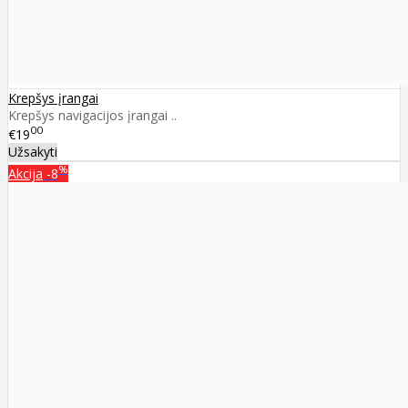
Krepšys įrangai
Krepšys navigacijos įrangai ..
00
€19
Užsakyti
%
Akcija
-8