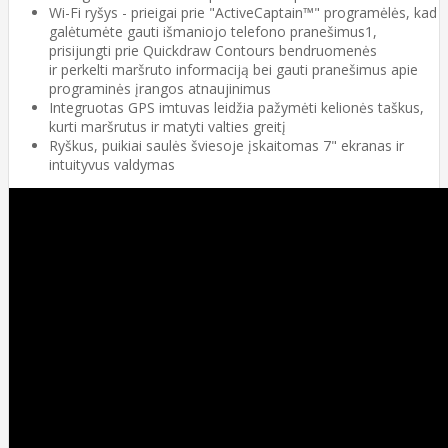
Wi-Fi ryšys - prieigai prie "ActiveCaptain™" programėlės, kad
galėtumėte gauti išmaniojo telefono pranešimus1,
prisijungti prie Quickdraw Contours bendruomenės
ir perkelti maršruto informaciją bei gauti pranešimus apie
programinės įrangos atnaujinimus
Integruotas GPS imtuvas leidžia pažymėti kelionės taškus,
kurti maršrutus ir matyti valties greitį
Ryškus, puikiai saulės šviesoje įskaitomas 7" ekranas ir
intuityvus valdymas