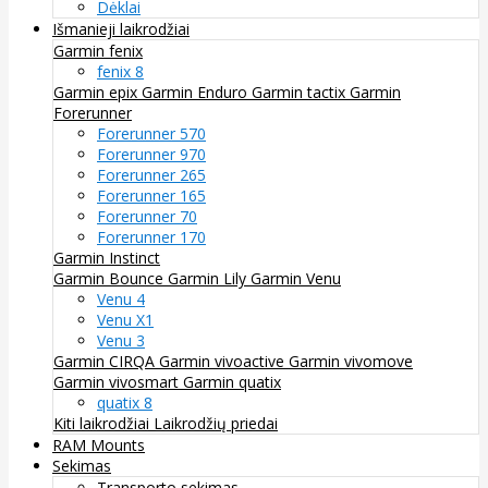
Dėklai
Išmanieji laikrodžiai
Garmin fenix
fenix 8
Garmin epix
Garmin Enduro
Garmin tactix
Garmin
Forerunner
Forerunner 570
Forerunner 970
Forerunner 265
Forerunner 165
Forerunner 70
Forerunner 170
Garmin Instinct
Garmin Bounce
Garmin Lily
Garmin Venu
Venu 4
Venu X1
Venu 3
Garmin CIRQA
Garmin vivoactive
Garmin vivomove
Garmin vivosmart
Garmin quatix
quatix 8
Kiti laikrodžiai
Laikrodžių priedai
RAM Mounts
Sekimas
Transporto sekimas