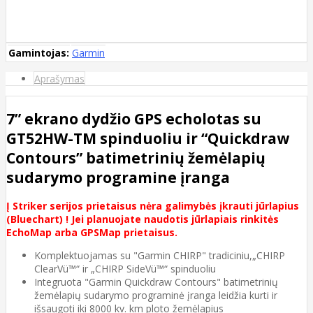
Gamintojas:
Garmin
Aprašymas
7” ekrano dydžio GPS echolotas su
GT52HW-TM spinduoliu ir “Quickdraw
Contours” batimetrinių žemėlapių
sudarymo programine įranga
Į Striker serijos prietaisus nėra galimybės įkrauti jūrlapius
(Bluechart) ! Jei planuojate naudotis jūrlapiais rinkitės
EchoMap arba GPSMap prietaisus.
Komplektuojamas su "Garmin CHIRP" tradiciniu,„CHIRP
ClearVü™“ ir „CHIRP SideVü™“ spinduoliu
Integruota "Garmin Quickdraw Contours" batimetrinių
žemėlapių sudarymo programinė įranga leidžia kurti ir
išsaugoti iki 8000 kv. km ploto žemėlapius