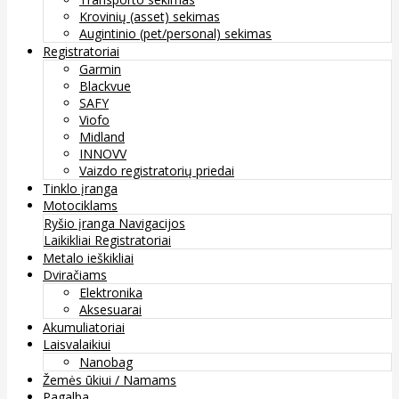
Krovinių (asset) sekimas
Augintinio (pet/personal) sekimas
Registratoriai
Garmin
Blackvue
SAFY
Viofo
Midland
INNOVV
Vaizdo registratorių priedai
Tinklo įranga
Motociklams
Ryšio įranga
Navigacijos
Laikikliai
Registratoriai
Metalo ieškikliai
Dviračiams
Elektronika
Aksesuarai
Akumuliatoriai
Laisvalaikiui
Nanobag
Žemės ūkiui / Namams
Pagalba