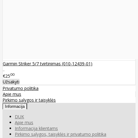
Garmin Striker 5/7 tvirtinimas (010-12439-01)
..
00
€25
Užsakyti
Privatumo politika
Apie mus
Pirkimo sąlygos ir taisyklės
Informacija
DUK
Apie mus
Informacija klientams
Pirkimo sąlygos, taisyklės ir privatumo politika