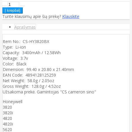
Turite klausimų apie šią prekę?
Klauskite
Aprašymas
Item No.: CS-HY3820BX
Type: Li-ion
Capacity: 3400mAh / 12.58Wh
Voltage: 3.7v
Color: Black
Dimension: 99.40 x 20.80 x 21.40mm
EAN Code: 4894128125259
Net Weight: 58.0g / 2.05oz
Gross Weight: 128.0g / 4.52oz
Užsakoma prekė. Gamintojas "CS cameron sino"
Honeywell
3820
3820i
4820
4820i
5620