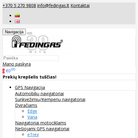
+370 5 270 9808
info@fedingas.lt
Kontaktai
Navigacija
Mano paskyra
00
€0
0
Prekių krepšelis tuščias!
GPS Navigacija
Automobilių navigatoriai
Sunkvežimių/Kemperių navigatoriai
Dviračiams
Edge
Varia
Navigatoriai motociklams
Nešiojami GPS navigatoriai
eTrex