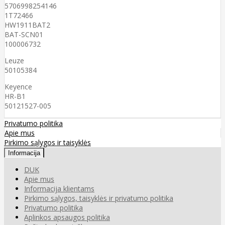
5706998254146
1T72466
HW1911BAT2
BAT-SCN01
100006732
Leuze
50105384
Keyence
HR-B1
50121527-005
Privatumo politika
Apie mus
Pirkimo sąlygos ir taisyklės
Informacija
DUK
Apie mus
Informacija klientams
Pirkimo sąlygos, taisyklės ir privatumo politika
Privatumo politika
Aplinkos apsaugos politika