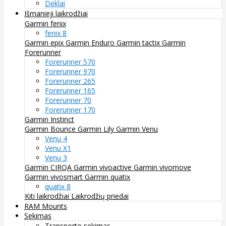
Dėklai
Išmanieji laikrodžiai
Garmin fenix
fenix 8
Garmin epix
Garmin Enduro
Garmin tactix
Garmin
Forerunner
Forerunner 570
Forerunner 970
Forerunner 265
Forerunner 165
Forerunner 70
Forerunner 170
Garmin Instinct
Garmin Bounce
Garmin Lily
Garmin Venu
Venu 4
Venu X1
Venu 3
Garmin CIRQA
Garmin vivoactive
Garmin vivomove
Garmin vivosmart
Garmin quatix
quatix 8
Kiti laikrodžiai
Laikrodžių priedai
RAM Mounts
Sekimas
Transporto sekimas