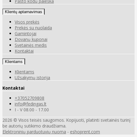
Pašto kodų paieška
Klientų aptarnavimas
Visos prekės
Prekės su nuolaida
Gamintojai
Dovanų kuponai
Svetainės medis
Kontaktai
Klientams
Klientams
Užsakymų istorija
Kontaktai
+37052709808
info@fedingas.lt
I - V 08.00 - 17.00
2026 © Visos teisės saugomos. Kopijuoti, platinti svetainės turinį
be autorių sutikimo draudžiama.
Elektroninių parduotuvių nuoma
-
eshoprent.com