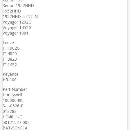
Xenon 1952HHD
1952HHD
1952HHD-5-INT-N
Voyager 1202G
Voyager 1452G
Voyager 1981I
Leuze
IT 1902G
IT 4820
IT 3820
IT 1452
Keyence
HR-100
Part Number
Honeywell
100000495
S-L-0526-E
013283
HO48L1-G
50121527-002
BAT-SCN01A