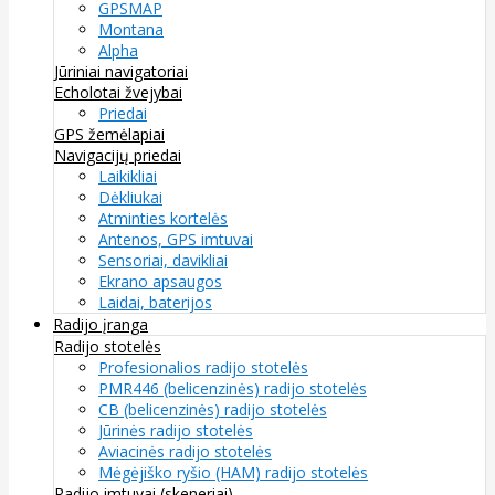
GPSMAP
Montana
Alpha
Jūriniai navigatoriai
Echolotai žvejybai
Priedai
GPS žemėlapiai
Navigacijų priedai
Laikikliai
Dėkliukai
Atminties kortelės
Antenos, GPS imtuvai
Sensoriai, davikliai
Ekrano apsaugos
Laidai, baterijos
Radijo įranga
Radijo stotelės
Profesionalios radijo stotelės
PMR446 (belicenzinės) radijo stotelės
CB (belicenzinės) radijo stotelės
Jūrinės radijo stotelės
Aviacinės radijo stotelės
Mėgėjiško ryšio (HAM) radijo stotelės
Radijo imtuvai (skeneriai)