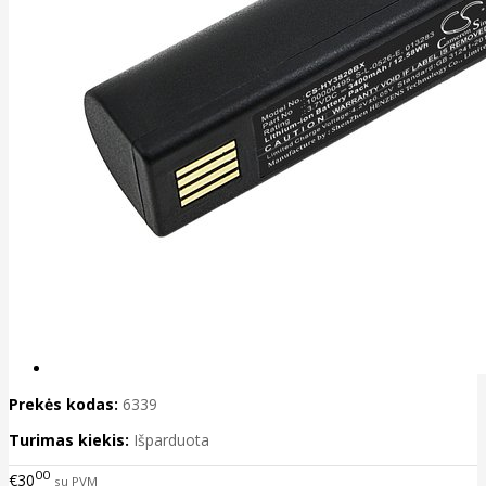
Prekės kodas:
6339
Turimas kiekis:
Išparduota
00
€30
su PVM