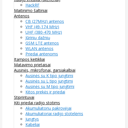
HackRF
Maitinimo šaltiniai
Antenos
CB (27MHz) antenos
VHF (49-174 MHz)
UHF (380-470 MHz)
Jūrinių dažnių
GSM LTE antenos
WLAN antenos
Priedai antenoms
Įtampos keitikliai
Matavimo prietaisai
Ausinės, mikrofonai, garsiakalbiai
Ausinės su K tipo jungtimi
Ausinės su L tipo jungtimi
Ausinės su M tipo jungtimi
Kitos prekės ir priedai
Stiprintuvai
Kiti priedai radijo stotims
Akumuliatorių pakrovėjai
Akumuliatoriai radijo stotelėms
Jungtys
Kabeliai