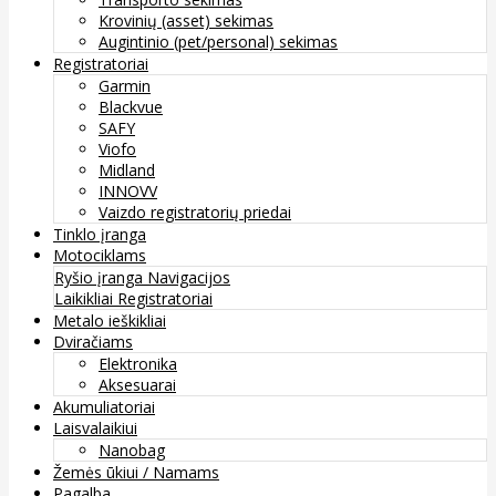
Krovinių (asset) sekimas
Augintinio (pet/personal) sekimas
Registratoriai
Garmin
Blackvue
SAFY
Viofo
Midland
INNOVV
Vaizdo registratorių priedai
Tinklo įranga
Motociklams
Ryšio įranga
Navigacijos
Laikikliai
Registratoriai
Metalo ieškikliai
Dviračiams
Elektronika
Aksesuarai
Akumuliatoriai
Laisvalaikiui
Nanobag
Žemės ūkiui / Namams
Pagalba