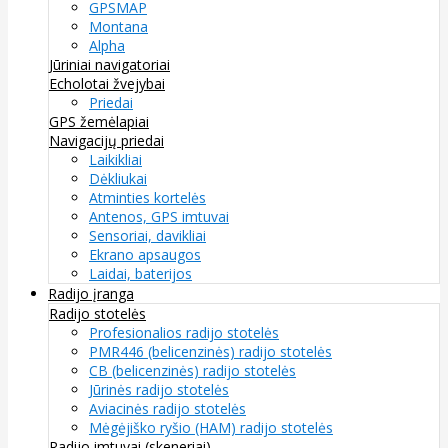
GPSMAP
Montana
Alpha
Jūriniai navigatoriai
Echolotai žvejybai
Priedai
GPS žemėlapiai
Navigacijų priedai
Laikikliai
Dėkliukai
Atminties kortelės
Antenos, GPS imtuvai
Sensoriai, davikliai
Ekrano apsaugos
Laidai, baterijos
Radijo įranga
Radijo stotelės
Profesionalios radijo stotelės
PMR446 (belicenzinės) radijo stotelės
CB (belicenzinės) radijo stotelės
Jūrinės radijo stotelės
Aviacinės radijo stotelės
Mėgėjiško ryšio (HAM) radijo stotelės
Radijo imtuvai (skeneriai)