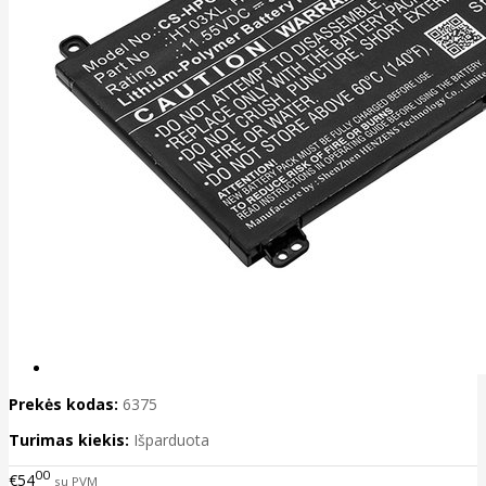
Prekės kodas:
6375
Turimas kiekis:
Išparduota
00
€54
su PVM