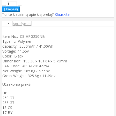
Turite klausimų apie šią prekę?
Klauskite
Aprašymas
Item No.: CS-HPG250NB
Type: Li-Polymer
Capacity: 3550mAh / 41.00Wh
Voltage: 11.55v
Color: Black
Dimension: 193.30 x 101.64 x 5.75mm
EAN Code: 4894128142294
Net Weight: 185.6g / 6.55oz
Gross Weight: 325.6g / 11.49oz
Užsakoma prekė.
HP
250 G7
255 G7
15-CS
17-BY