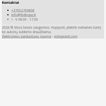
Kontaktai
+37052709808
info@fedingas.lt
I - V 08.00 - 17.00
2026 © Visos teisės saugomos. Kopijuoti, platinti svetainės turinį
be autorių sutikimo draudžiama.
Elektroninių parduotuvių nuoma
-
eshoprent.com