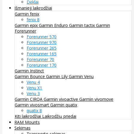
Dėklai
Išmanieji laikrodžiai
Garmin fenix
fenix 8
Garmin epix
Garmin Enduro
Garmin tactix
Garmin
Forerunner
Forerunner 570
Forerunner 970
Forerunner 265
Forerunner 165
Forerunner 70
Forerunner 170
Garmin Instinct
Garmin Bounce
Garmin Lily
Garmin Venu
Venu 4
Venu X1
Venu 3
Garmin CIRQA
Garmin vivoactive
Garmin vivomove
Garmin vivosmart
Garmin quatix
quatix 8
Kiti laikrodžiai
Laikrodžių priedai
RAM Mounts
Sekimas
Transporto sekimas