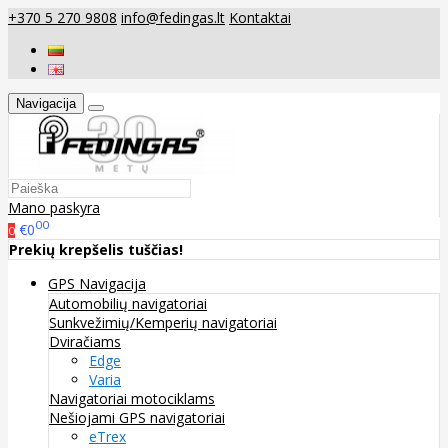
+370 5 270 9808
info@fedingas.lt
Kontaktai
Navigacija
Mano paskyra
00
€0
0
Prekių krepšelis tuščias!
GPS Navigacija
Automobilių navigatoriai
Sunkvežimių/Kemperių navigatoriai
Dviračiams
Edge
Varia
Navigatoriai motociklams
Nešiojami GPS navigatoriai
eTrex