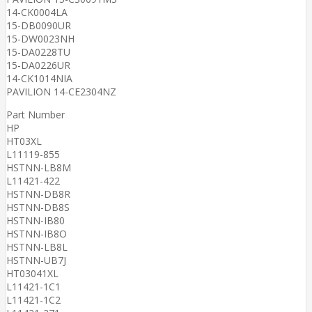
14-CK0004LA
15-DB0090UR
15-DW0023NH
15-DA0228TU
15-DA0226UR
14-CK1014NIA
PAVILION 14-CE2304NZ
Part Number
HP
HT03XL
L11119-855
HSTNN-LB8M
L11421-422
HSTNN-DB8R
HSTNN-DB8S
HSTNN-IB80
HSTNN-IB8O
HSTNN-LB8L
HSTNN-UB7J
HT03041XL
L11421-1C1
L11421-1C2