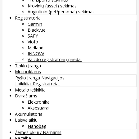
Krovinių (asset) sekimas
Augintinio (pet/personal) sekimas
Registratoriai
Garmin
Blackvue
SAFY
Viofo
Midland
INNOVV
Vaizdo registratorių priedai
Tinklo įranga
Motociklams
Ryšio įranga
Navigacijos
Laikikliai
Registratoriai
Metalo ieškikliai
Dviračiams
Elektronika
Aksesuarai
Akumuliatoriai
Laisvalaikiui
Nanobag
Žemės ūkiui / Namams
Pagalba