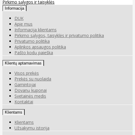
Pirkimo sąlygos ir taisyklės
Informacija
DUK
Apie mus
Informacija klientams
Pirkimo sąlygos, taisyklės ir privatumo politika
Privatumo politika
Aplinkos apsaugos politika
Pašto kodų paieška
Klientų aptarnavimas
Visos prekės
Prekės su nuolaida
Gamintojai
Dovanų kuponai
Svetainės medis
Kontaktai
Klientams
Klientams
Užsakymų istorija