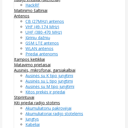
HackRF
Maitinimo šaltiniai
Antenos
CB (27MHz) antenos
VHF (49-174 MHz)
UHF (380-470 MHz)
Jūrinių dažnių
GSM LTE antenos
WLAN antenos
Priedai antenoms
Įtampos keitikliai
Matavimo prietaisai
Ausinės, mikrofonai, garsiakalbiai
Ausinės su K tipo jungtimi
Ausinės su L tipo jungtimi
Ausinės su M tipo jungtimi
Kitos prekės ir priedai
Stiprintuvai
Kiti priedai radijo stotims
Akumuliatorių pakrovėjai
Akumuliatoriai radijo stotelėms
Jungtys
Kabeliai