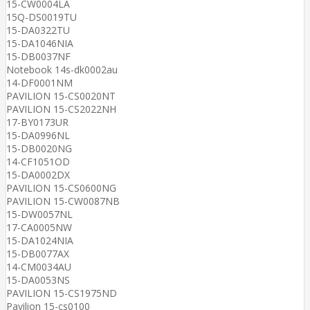
15-CW0004LA
15Q-DS0019TU
15-DA0322TU
15-DA1046NIA
15-DB0037NF
Notebook 14s-dk0002au
14-DF0001NM
PAVILION 15-CS0020NT
PAVILION 15-CS2022NH
17-BY0173UR
15-DA0996NL
15-DB0020NG
14-CF1051OD
15-DA0002DX
PAVILION 15-CS0600NG
PAVILION 15-CW0087NB
15-DW0057NL
17-CA0005NW
15-DA1024NIA
15-DB0077AX
14-CM0034AU
15-DA0053NS
PAVILION 15-CS1975ND
Pavilion 15-cs0100