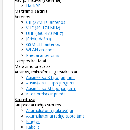
Radijo imtuvai (skeneriai)
HackRF
Maitinimo šaltiniai
Antenos
CB (27MHz) antenos
VHF (49-174 MHz)
UHF (380-470 MHz)
Jūrinių dažnių
GSM LTE antenos
WLAN antenos
Priedai antenoms
Įtampos keitikliai
Matavimo prietaisai
Ausinės, mikrofonai, garsiakalbiai
Ausinės su K tipo jungtimi
Ausinės su L tipo jungtimi
Ausinės su M tipo jungtimi
Kitos prekės ir priedai
Stiprintuvai
Kiti priedai radijo stotims
Akumuliatorių pakrovėjai
Akumuliatoriai radijo stotelėms
Jungtys
Kabeliai