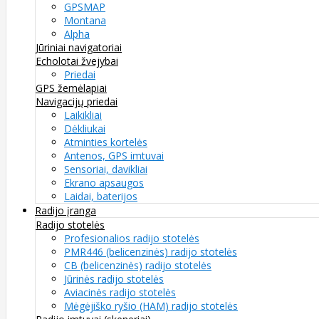
GPSMAP
Montana
Alpha
Jūriniai navigatoriai
Echolotai žvejybai
Priedai
GPS žemėlapiai
Navigacijų priedai
Laikikliai
Dėkliukai
Atminties kortelės
Antenos, GPS imtuvai
Sensoriai, davikliai
Ekrano apsaugos
Laidai, baterijos
Radijo įranga
Radijo stotelės
Profesionalios radijo stotelės
PMR446 (belicenzinės) radijo stotelės
CB (belicenzinės) radijo stotelės
Jūrinės radijo stotelės
Aviacinės radijo stotelės
Mėgėjiško ryšio (HAM) radijo stotelės