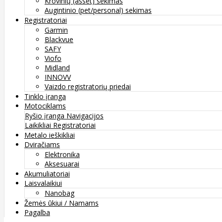
Krovinių (asset) sekimas
Augintinio (pet/personal) sekimas
Registratoriai
Garmin
Blackvue
SAFY
Viofo
Midland
INNOVV
Vaizdo registratorių priedai
Tinklo įranga
Motociklams
Ryšio įranga
Navigacijos
Laikikliai
Registratoriai
Metalo ieškikliai
Dviračiams
Elektronika
Aksesuarai
Akumuliatoriai
Laisvalaikiui
Nanobag
Žemės ūkiui / Namams
Pagalba