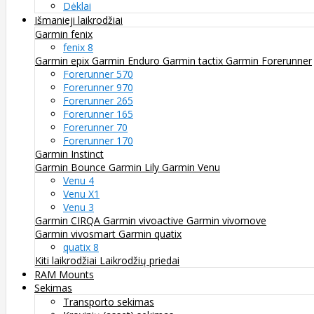
Dėklai
Išmanieji laikrodžiai
Garmin fenix
fenix 8
Garmin epix
Garmin Enduro
Garmin tactix
Garmin Forerunner
Forerunner 570
Forerunner 970
Forerunner 265
Forerunner 165
Forerunner 70
Forerunner 170
Garmin Instinct
Garmin Bounce
Garmin Lily
Garmin Venu
Venu 4
Venu X1
Venu 3
Garmin CIRQA
Garmin vivoactive
Garmin vivomove
Garmin vivosmart
Garmin quatix
quatix 8
Kiti laikrodžiai
Laikrodžių priedai
RAM Mounts
Sekimas
Transporto sekimas