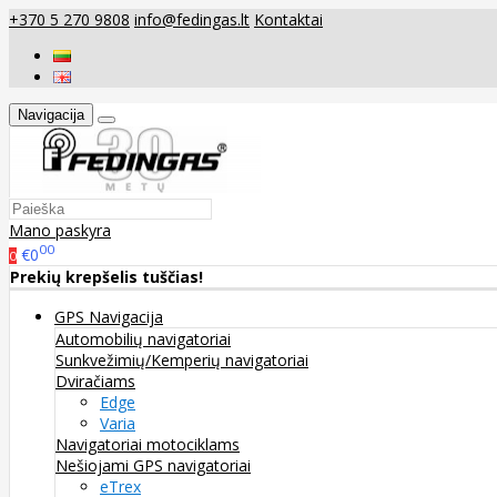
+370 5 270 9808
info@fedingas.lt
Kontaktai
Navigacija
Mano paskyra
00
€0
0
Prekių krepšelis tuščias!
GPS Navigacija
Automobilių navigatoriai
Sunkvežimių/Kemperių navigatoriai
Dviračiams
Edge
Varia
Navigatoriai motociklams
Nešiojami GPS navigatoriai
eTrex