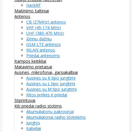
HackRF
Maitinimo šaltiniai
Antenos
CB (27MHz) antenos
VHF (49-174 MHz)
UHF (380-470 MHz)
Jūrinių dažnių
GSM LTE antenos
WLAN antenos
Priedai antenoms
Įtampos keitikliai
Matavimo prietaisai
Ausinės, mikrofonai, garsiakalbiai
Ausinės su K tipo jungtimi
Ausinės su L tipo jungtimi
Ausinės su M tipo jungtimi
Kitos prekės ir priedai
Stiprintuvai
Kiti priedai radijo stotims
Akumuliatorių pakrovėjai
Akumuliatoriai radijo stotelėms
Jungtys
Kabeliai