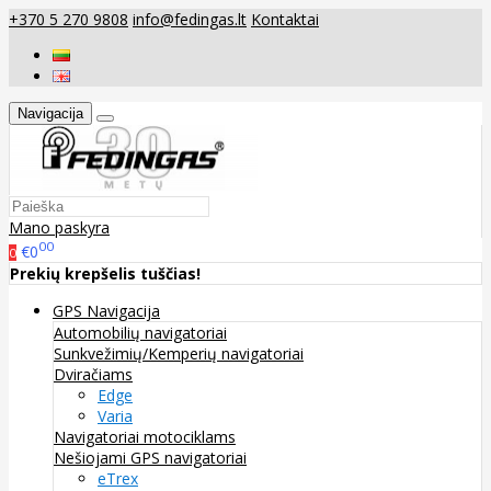
+370 5 270 9808
info@fedingas.lt
Kontaktai
Navigacija
Mano paskyra
00
€0
0
Prekių krepšelis tuščias!
GPS Navigacija
Automobilių navigatoriai
Sunkvežimių/Kemperių navigatoriai
Dviračiams
Edge
Varia
Navigatoriai motociklams
Nešiojami GPS navigatoriai
eTrex