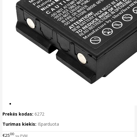
Prekės kodas:
6272
Turimas kiekis:
Išparduota
00
€25
su PVM