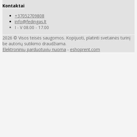
Kontaktai
+37052709808
info@fedingas.lt
I - V 08.00 - 17.00
2026 © Visos teisės saugomos. Kopijuoti, platinti svetainės turinį
be autorių sutikimo draudžiama.
Elektroninių parduotuvių nuoma
-
eshoprent.com