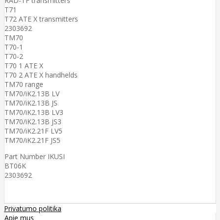
RAD-TF transmitters
T71
T72 ATE X transmitters
2303692
TM70
T70-1
T70-2
T70 1 ATE X
T70 2 ATE X handhelds
TM70 range
TM70/iK2.13B LV
TM70/iK2.13B JS
TM70/iK2.13B LV3
TM70/iK2.13B JS3
TM70/iK2.21F LV5
TM70/iK2.21F JS5
Part Number IKUSI
BT06K
2303692
Privatumo politika
Apie mus