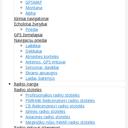
GPSMAP
Montana
Alpha
Jūriniai navigatoriai
Echolotai žvejybai
Priedai
GPS žemėlapiai
Navigacijų priedai
Laikikliai
Dėkliukai
Atminties kortelės
Antenos, GPS imtuvai
Sensoriai, davikliai
Ekrano apsaugos
Laidai, baterijos
Radijo įranga
Radijo stotelės
Profesionalios radijo stotelės
PMR446 (belicenzinės) radijo stotelės
CB (belicenzinės) radijo stotelės
Jūrinės radijo stotelės
Aviacinės radijo stotelės
Mėgėjiško ryšio (HAM) radijo stotelės
Radijo imtuvai (skeneriai)