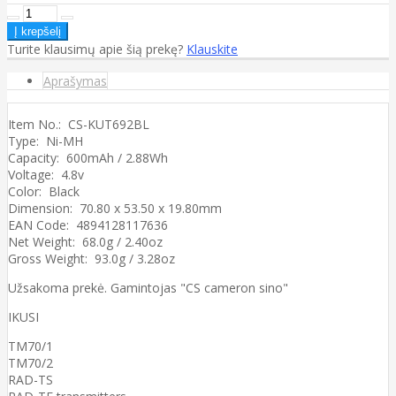
Turite klausimų apie šią prekę?
Klauskite
Aprašymas
Item No.: CS-KUT692BL
Type: Ni-MH
Capacity: 600mAh / 2.88Wh
Voltage: 4.8v
Color: Black
Dimension: 70.80 x 53.50 x 19.80mm
EAN Code: 4894128117636
Net Weight: 68.0g / 2.40oz
Gross Weight: 93.0g / 3.28oz
Užsakoma prekė. Gamintojas "CS cameron sino"
IKUSI
TM70/1
TM70/2
RAD-TS