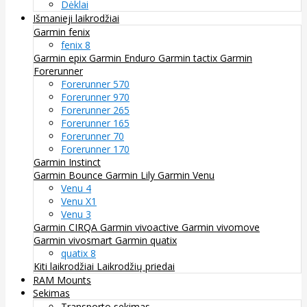
Dėklai
Išmanieji laikrodžiai
Garmin fenix
fenix 8
Garmin epix
Garmin Enduro
Garmin tactix
Garmin
Forerunner
Forerunner 570
Forerunner 970
Forerunner 265
Forerunner 165
Forerunner 70
Forerunner 170
Garmin Instinct
Garmin Bounce
Garmin Lily
Garmin Venu
Venu 4
Venu X1
Venu 3
Garmin CIRQA
Garmin vivoactive
Garmin vivomove
Garmin vivosmart
Garmin quatix
quatix 8
Kiti laikrodžiai
Laikrodžių priedai
RAM Mounts
Sekimas
Transporto sekimas