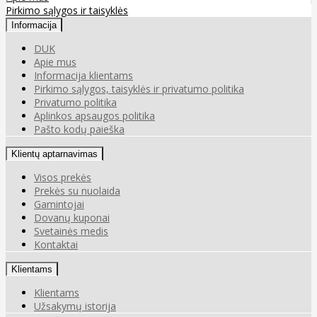
Pirkimo sąlygos ir taisyklės
Informacija
DUK
Apie mus
Informacija klientams
Pirkimo sąlygos, taisyklės ir privatumo politika
Privatumo politika
Aplinkos apsaugos politika
Pašto kodų paieška
Klientų aptarnavimas
Visos prekės
Prekės su nuolaida
Gamintojai
Dovanų kuponai
Svetainės medis
Kontaktai
Klientams
Klientams
Užsakymų istorija