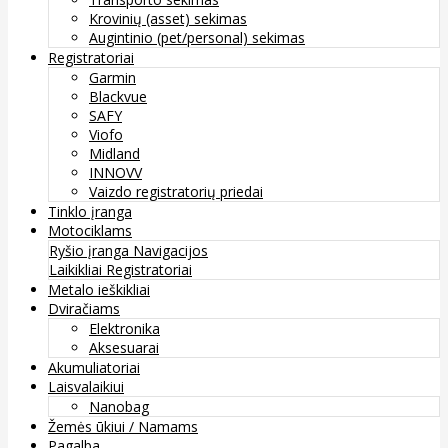
Krovinių (asset) sekimas
Augintinio (pet/personal) sekimas
Registratoriai
Garmin
Blackvue
SAFY
Viofo
Midland
INNOVV
Vaizdo registratorių priedai
Tinklo įranga
Motociklams
Ryšio įranga
Navigacijos
Laikikliai
Registratoriai
Metalo ieškikliai
Dviračiams
Elektronika
Aksesuarai
Akumuliatoriai
Laisvalaikiui
Nanobag
Žemės ūkiui / Namams
Pagalba