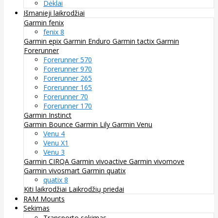
Dėklai
Išmanieji laikrodžiai
Garmin fenix
fenix 8
Garmin epix
Garmin Enduro
Garmin tactix
Garmin
Forerunner
Forerunner 570
Forerunner 970
Forerunner 265
Forerunner 165
Forerunner 70
Forerunner 170
Garmin Instinct
Garmin Bounce
Garmin Lily
Garmin Venu
Venu 4
Venu X1
Venu 3
Garmin CIRQA
Garmin vivoactive
Garmin vivomove
Garmin vivosmart
Garmin quatix
quatix 8
Kiti laikrodžiai
Laikrodžių priedai
RAM Mounts
Sekimas
Transporto sekimas