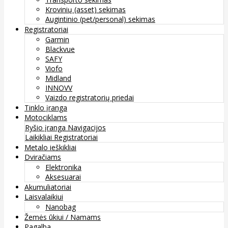
Krovinių (asset) sekimas
Augintinio (pet/personal) sekimas
Registratoriai
Garmin
Blackvue
SAFY
Viofo
Midland
INNOVV
Vaizdo registratorių priedai
Tinklo įranga
Motociklams
Ryšio įranga
Navigacijos
Laikikliai
Registratoriai
Metalo ieškikliai
Dviračiams
Elektronika
Aksesuarai
Akumuliatoriai
Laisvalaikiui
Nanobag
Žemės ūkiui / Namams
Pagalba