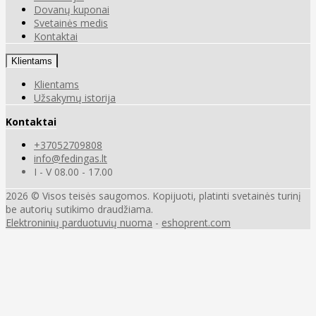
Dovanų kuponai
Svetainės medis
Kontaktai
Klientams
Klientams
Užsakymų istorija
Kontaktai
+37052709808
info@fedingas.lt
I - V 08.00 - 17.00
2026 © Visos teisės saugomos. Kopijuoti, platinti svetainės turinį
be autorių sutikimo draudžiama.
Elektroninių parduotuvių nuoma
-
eshoprent.com