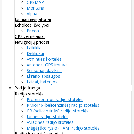
GPSMAP
Montana
Alpha
Jūriniai navigatoriai
Echolotai žvejybai
Priedai
GPS žemėlapiai
Navigacijų priedai
Laikikliai
Dėkliukai
Atminties kortelės
Antenos, GPS imtuvai
Sensoriai, davikliai
Ekrano apsaugos
Laidai, baterijos
Radijo įranga
Radijo stotelės
Profesionalios radijo stotelės
PMR446 (belicenzinės) radijo stotelės
CB (belicenzinės) radijo stotelės
Jūrinės radijo stotelės
Aviacinės radijo stotelės
Mėgėjiško ryšio (HAM) radijo stotelės
Radijo imtuvai (skeneriai)