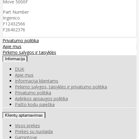
Move 5000F
Part Number
Ingenico
F12432566
F26402376
Privatumo politika
Apie mus
Pirkimo sąlygos ir taisyklės
Informacija
DUK
Apie mus
Informacija klientams
Pirkimo sąlygos, taisyklės ir privatumo politika
Privatumo politika
Aplinkos apsaugos politika
Pašto kodų paieška
Klientų aptarnavimas
Visos prekės
Prekės su nuolaida
Gamintojai