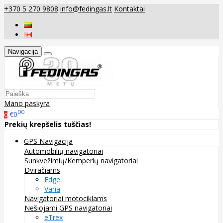
+370 5 270 9808
info@fedingas.lt
Kontaktai
Navigacija
Mano paskyra
00
€0
0
Prekių krepšelis tuščias!
GPS Navigacija
Automobilių navigatoriai
Sunkvežimių/Kemperių navigatoriai
Dviračiams
Edge
Varia
Navigatoriai motociklams
Nešiojami GPS navigatoriai
eTrex