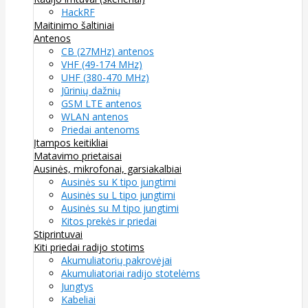
HackRF
Maitinimo šaltiniai
Antenos
CB (27MHz) antenos
VHF (49-174 MHz)
UHF (380-470 MHz)
Jūrinių dažnių
GSM LTE antenos
WLAN antenos
Priedai antenoms
Įtampos keitikliai
Matavimo prietaisai
Ausinės, mikrofonai, garsiakalbiai
Ausinės su K tipo jungtimi
Ausinės su L tipo jungtimi
Ausinės su M tipo jungtimi
Kitos prekės ir priedai
Stiprintuvai
Kiti priedai radijo stotims
Akumuliatorių pakrovėjai
Akumuliatoriai radijo stotelėms
Jungtys
Kabeliai