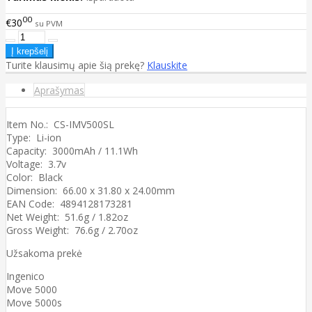
00
€30
su PVM
Turite klausimų apie šią prekę?
Klauskite
Aprašymas
Item No.: CS-IMV500SL
Type: Li-ion
Capacity: 3000mAh / 11.1Wh
Voltage: 3.7v
Color: Black
Dimension: 66.00 x 31.80 x 24.00mm
EAN Code: 4894128173281
Net Weight: 51.6g / 1.82oz
Gross Weight: 76.6g / 2.70oz
Užsakoma prekė
Ingenico
Move 5000
Move 5000s