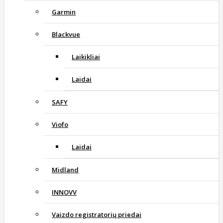
Garmin
Blackvue
Laikikliai
Laidai
SAFY
Viofo
Laidai
Midland
INNOVV
Vaizdo registratorių priedai