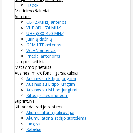
HackRF
Maitinimo šaltiniai
Antenos
CB (27MHz) antenos
VHF (49-174 MHz)
UHF (380-470 MHz)
Jūrinių dažnių
GSM LTE antenos
WLAN antenos
Priedai antenoms
Įtampos keitikliai
Matavimo prietaisai
Ausinės, mikrofonai, garsiakalbiai
Ausinės su K tipo jungtimi
Ausinės su L tipo jungtimi
Ausinės su M tipo jungtimi
Kitos prekės ir priedai
Stiprintuvai
Kiti priedai radijo stotims
Akumuliatorių pakrovėjai
Akumuliatoriai radijo stotelėms
Jungtys
Kabeliai