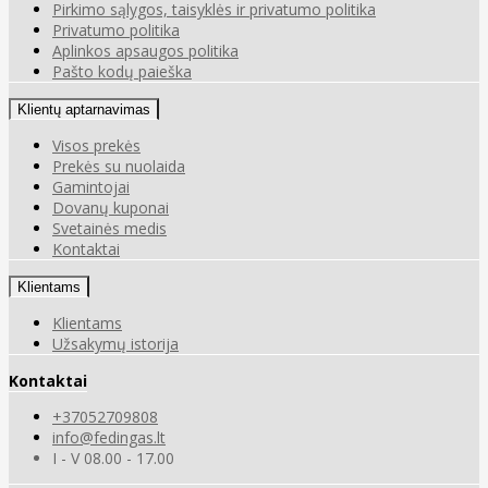
Pirkimo sąlygos, taisyklės ir privatumo politika
Privatumo politika
Aplinkos apsaugos politika
Pašto kodų paieška
Klientų aptarnavimas
Visos prekės
Prekės su nuolaida
Gamintojai
Dovanų kuponai
Svetainės medis
Kontaktai
Klientams
Klientams
Užsakymų istorija
Kontaktai
+37052709808
info@fedingas.lt
I - V 08.00 - 17.00