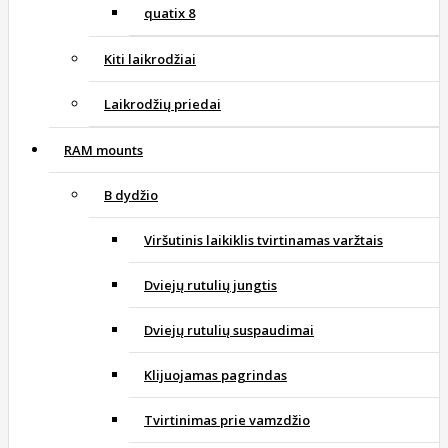
quatix 8
Kiti laikrodžiai
Laikrodžių priedai
RAM mounts
B dydžio
Viršutinis laikiklis tvirtinamas varžtais
Dviejų rutulių jungtis
Dviejų rutulių suspaudimai
Klijuojamas pagrindas
Tvirtinimas prie vamzdžio