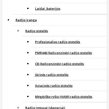
Laidai, baterijos
Radijo įranga
Radijo stotelės
Profesionalios radijo stotelės
PMR446 (belicenzinės) radijo stotelės
CB (belicenzinės) radijo stotelės
Jūrinės radijo stotelės
Aviacinės radijo stotelės
Mėgėjiško ryšio (HAM) radijo stotelės
Radijo imtuvai (skeneriai)