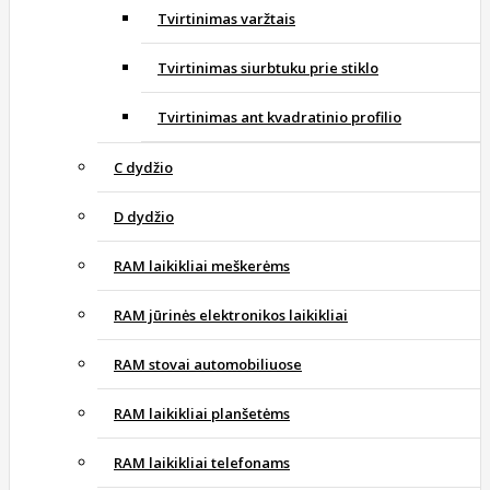
Tvirtinimas varžtais
Tvirtinimas siurbtuku prie stiklo
Tvirtinimas ant kvadratinio profilio
C dydžio
D dydžio
RAM laikikliai meškerėms
RAM jūrinės elektronikos laikikliai
RAM stovai automobiliuose
RAM laikikliai planšetėms
RAM laikikliai telefonams