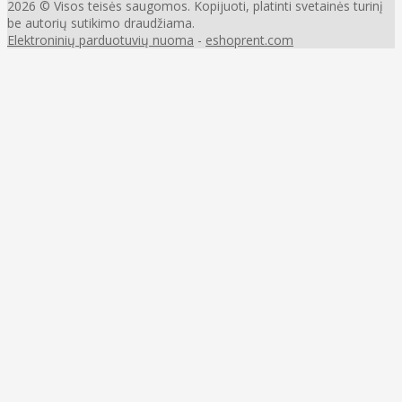
2026 © Visos teisės saugomos. Kopijuoti, platinti svetainės turinį
be autorių sutikimo draudžiama.
Elektroninių parduotuvių nuoma
-
eshoprent.com