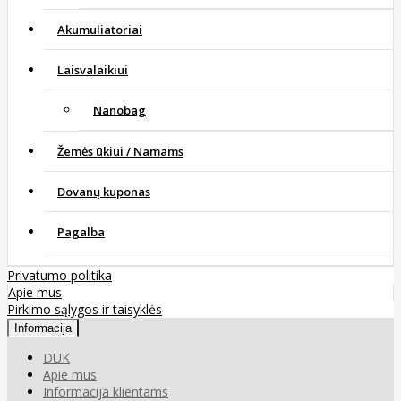
Akumuliatoriai
Laisvalaikiui
Nanobag
Žemės ūkiui / Namams
Dovanų kuponas
Pagalba
Privatumo politika
Apie mus
Pirkimo sąlygos ir taisyklės
Informacija
DUK
Apie mus
Informacija klientams