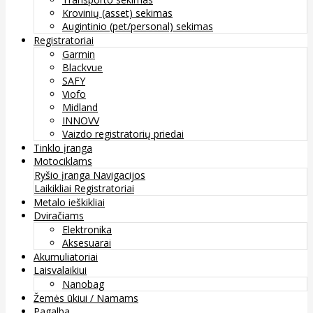
Krovinių (asset) sekimas
Augintinio (pet/personal) sekimas
Registratoriai
Garmin
Blackvue
SAFY
Viofo
Midland
INNOVV
Vaizdo registratorių priedai
Tinklo įranga
Motociklams
Ryšio įranga
Navigacijos
Laikikliai
Registratoriai
Metalo ieškikliai
Dviračiams
Elektronika
Aksesuarai
Akumuliatoriai
Laisvalaikiui
Nanobag
Žemės ūkiui / Namams
Pagalba