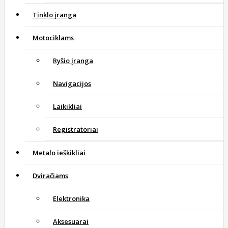
Tinklo įranga
Motociklams
Ryšio įranga
Navigacijos
Laikikliai
Registratoriai
Metalo ieškikliai
Dviračiams
Elektronika
Aksesuarai