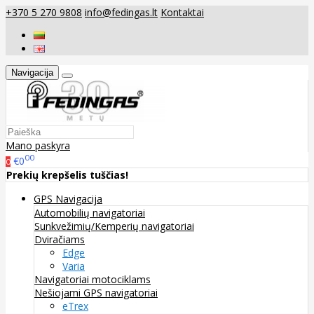
+370 5 270 9808
info@fedingas.lt
Kontaktai
Navigacija
Mano paskyra
00
€0
0
Prekių krepšelis tuščias!
GPS Navigacija
Automobilių navigatoriai
Sunkvežimių/Kemperių navigatoriai
Dviračiams
Edge
Varia
Navigatoriai motociklams
Nešiojami GPS navigatoriai
eTrex