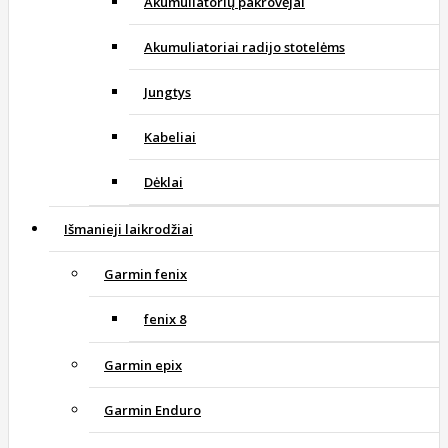
Akumuliatorių pakrovėjai
Akumuliatoriai radijo stotelėms
Jungtys
Kabeliai
Dėklai
Išmanieji laikrodžiai
Garmin fenix
fenix 8
Garmin epix
Garmin Enduro