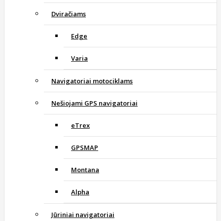
Dviračiams
Edge
Varia
Navigatoriai motociklams
Nešiojami GPS navigatoriai
eTrex
GPSMAP
Montana
Alpha
Jūriniai navigatoriai