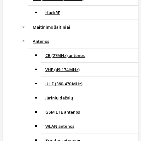
HackRF
Maitinimo šaltiniai
Antenos
CB (27MHz) antenos
VHF (49-174 MHz)
UHF (380-470 MHz)
Jūrinių dažnių
GSM LTE antenos
WLAN antenos
Priedai antenoms