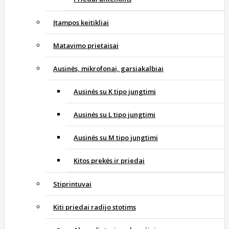
Įtampos keitikliai
Matavimo prietaisai
Ausinės, mikrofonai, garsiakalbiai
Ausinės su K tipo jungtimi
Ausinės su L tipo jungtimi
Ausinės su M tipo jungtimi
Kitos prekės ir priedai
Stiprintuvai
Kiti priedai radijo stotims