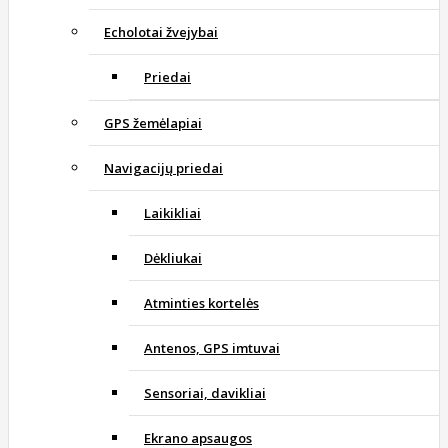
Echolotai žvejybai
Priedai
GPS žemėlapiai
Navigacijų priedai
Laikikliai
Dėkliukai
Atminties kortelės
Antenos, GPS imtuvai
Sensoriai, davikliai
Ekrano apsaugos