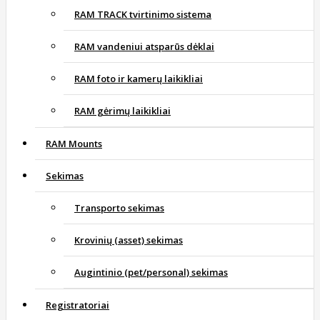
RAM TRACK tvirtinimo sistema
RAM vandeniui atsparūs dėklai
RAM foto ir kamerų laikikliai
RAM gėrimų laikikliai
RAM Mounts
Sekimas
Transporto sekimas
Krovinių (asset) sekimas
Augintinio (pet/personal) sekimas
Registratoriai