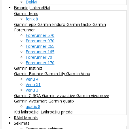
Dėklai
Išmanieji laikrodžiai
Garmin fenix
fenix 8
Garmin epix
Garmin Enduro
Garmin tactix
Garmin
Forerunner
Forerunner 570
Forerunner 970
Forerunner 265
Forerunner 165
Forerunner 70
Forerunner 170
Garmin Instinct
Garmin Bounce
Garmin Lily
Garmin Venu
Venu 4
Venu X1
Venu 3
Garmin CIRQA
Garmin vivoactive
Garmin vivomove
Garmin vivosmart
Garmin quatix
quatix 8
Kiti laikrodžiai
Laikrodžių priedai
RAM Mounts
Sekimas
Transporto sekimas