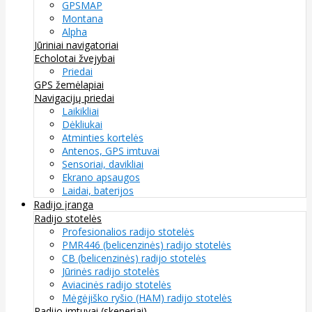
GPSMAP
Montana
Alpha
Jūriniai navigatoriai
Echolotai žvejybai
Priedai
GPS žemėlapiai
Navigacijų priedai
Laikikliai
Dėkliukai
Atminties kortelės
Antenos, GPS imtuvai
Sensoriai, davikliai
Ekrano apsaugos
Laidai, baterijos
Radijo įranga
Radijo stotelės
Profesionalios radijo stotelės
PMR446 (belicenzinės) radijo stotelės
CB (belicenzinės) radijo stotelės
Jūrinės radijo stotelės
Aviacinės radijo stotelės
Mėgėjiško ryšio (HAM) radijo stotelės
Radijo imtuvai (skeneriai)