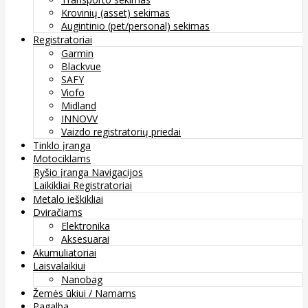
Krovinių (asset) sekimas
Augintinio (pet/personal) sekimas
Registratoriai
Garmin
Blackvue
SAFY
Viofo
Midland
INNOVV
Vaizdo registratorių priedai
Tinklo įranga
Motociklams
Ryšio įranga
Navigacijos
Laikikliai
Registratoriai
Metalo ieškikliai
Dviračiams
Elektronika
Aksesuarai
Akumuliatoriai
Laisvalaikiui
Nanobag
Žemės ūkiui / Namams
Pagalba