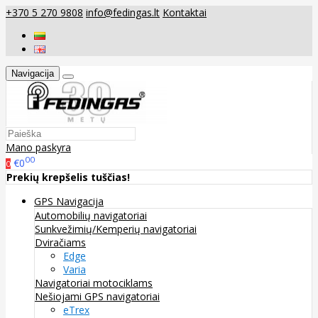
+370 5 270 9808
info@fedingas.lt
Kontaktai
Navigacija
Mano paskyra
00
€0
0
Prekių krepšelis tuščias!
GPS Navigacija
Automobilių navigatoriai
Sunkvežimių/Kemperių navigatoriai
Dviračiams
Edge
Varia
Navigatoriai motociklams
Nešiojami GPS navigatoriai
eTrex