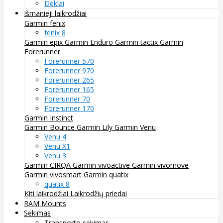
Dėklai
Išmanieji laikrodžiai
Garmin fenix
fenix 8
Garmin epix
Garmin Enduro
Garmin tactix
Garmin
Forerunner
Forerunner 570
Forerunner 970
Forerunner 265
Forerunner 165
Forerunner 70
Forerunner 170
Garmin Instinct
Garmin Bounce
Garmin Lily
Garmin Venu
Venu 4
Venu X1
Venu 3
Garmin CIRQA
Garmin vivoactive
Garmin vivomove
Garmin vivosmart
Garmin quatix
quatix 8
Kiti laikrodžiai
Laikrodžių priedai
RAM Mounts
Sekimas
Transporto sekimas