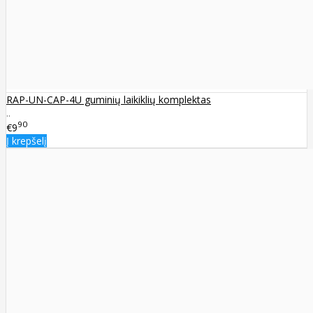
RAP-UN-CAP-4U guminių laikiklių komplektas
..
90
€9
Į krepšelį