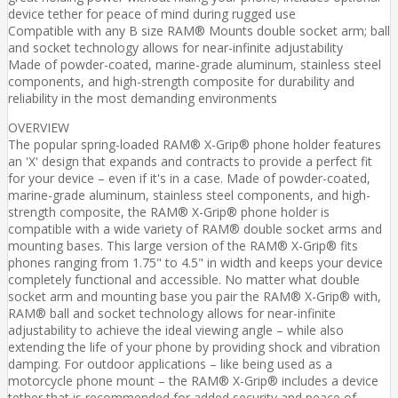
device tether for peace of mind during rugged use
Compatible with any B size RAM® Mounts double socket arm; ball
and socket technology allows for near-infinite adjustability
Made of powder-coated, marine-grade aluminum, stainless steel
components, and high-strength composite for durability and
reliability in the most demanding environments
OVERVIEW
The popular spring-loaded RAM® X-Grip® phone holder features
an 'X' design that expands and contracts to provide a perfect fit
for your device – even if it's in a case. Made of powder-coated,
marine-grade aluminum, stainless steel components, and high-
strength composite, the RAM® X-Grip® phone holder is
compatible with a wide variety of RAM® double socket arms and
mounting bases. This large version of the RAM® X-Grip® fits
phones ranging from 1.75" to 4.5" in width and keeps your device
completely functional and accessible. No matter what double
socket arm and mounting base you pair the RAM® X-Grip® with,
RAM® ball and socket technology allows for near-infinite
adjustability to achieve the ideal viewing angle – while also
extending the life of your phone by providing shock and vibration
damping. For outdoor applications – like being used as a
motorcycle phone mount – the RAM® X-Grip® includes a device
tether that is recommended for added security and peace of