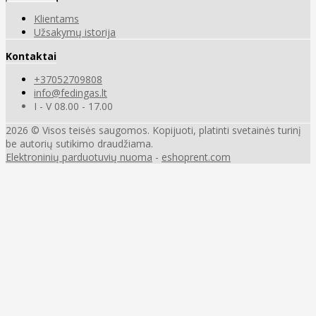
Klientams
Užsakymų istorija
Kontaktai
+37052709808
info@fedingas.lt
I - V 08.00 - 17.00
2026 © Visos teisės saugomos. Kopijuoti, platinti svetainės turinį
be autorių sutikimo draudžiama.
Elektroninių parduotuvių nuoma
-
eshoprent.com