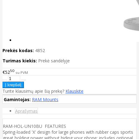
Prekės kodas:
4852
Turimas kiekis:
Prekė sandėlyje
50
€52
su PVM
Turite klausimų apie šią prekę?
Klauskite
Gamintojas:
RAM Mounts
Aprašymas
RAM-HOL-UN10BU FEATURES
Spring-loaded 'X' design for large phones with rubber caps sports
great holding power without hiding your phone; includes optional