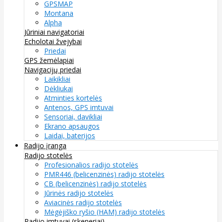
GPSMAP
Montana
Alpha
Jūriniai navigatoriai
Echolotai žvejybai
Priedai
GPS žemėlapiai
Navigacijų priedai
Laikikliai
Dėkliukai
Atminties kortelės
Antenos, GPS imtuvai
Sensoriai, davikliai
Ekrano apsaugos
Laidai, baterijos
Radijo įranga
Radijo stotelės
Profesionalios radijo stotelės
PMR446 (belicenzinės) radijo stotelės
CB (belicenzinės) radijo stotelės
Jūrinės radijo stotelės
Aviacinės radijo stotelės
Mėgėjiško ryšio (HAM) radijo stotelės
Radijo imtuvai (skeneriai)