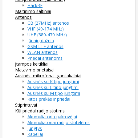
HackRF
Maitinimo šaltiniai
Antenos
CB (27MHz) antenos
VHF (49-174 MHz)
UHF (380-470 MHz)
Jūrinių dažnių
GSM LTE antenos
WLAN antenos
Priedai antenoms
Įtampos keitikliai
Matavimo prietaisai
Ausinės, mikrofonai, garsiakalbiai
Ausinės su K tipo jungtimi
Ausinės su L tipo jungtimi
Ausinės su M tipo jungtimi
Kitos prekės ir priedai
Stiprintuvai
Kiti priedai radijo stotims
Akumuliatorių pakrovėjai
Akumuliatoriai radijo stotelėms
Jungtys
Kabeliai