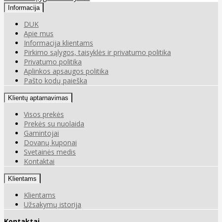
Informacija
DUK
Apie mus
Informacija klientams
Pirkimo sąlygos, taisyklės ir privatumo politika
Privatumo politika
Aplinkos apsaugos politika
Pašto kodų paieška
Klientų aptarnavimas
Visos prekės
Prekės su nuolaida
Gamintojai
Dovanų kuponai
Svetainės medis
Kontaktai
Klientams
Klientams
Užsakymų istorija
Kontaktai