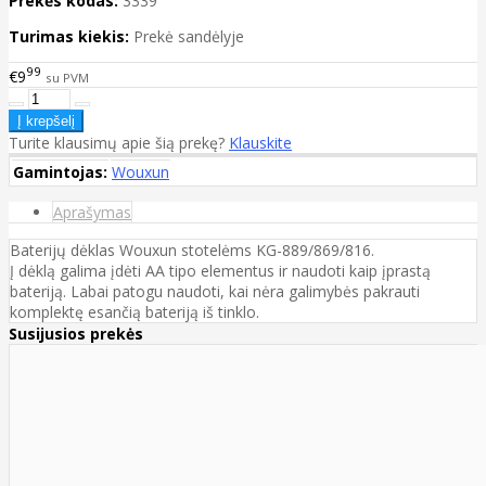
Prekės kodas:
3339
Turimas kiekis:
Prekė sandėlyje
99
€9
su PVM
Turite klausimų apie šią prekę?
Klauskite
Gamintojas:
Wouxun
Aprašymas
Baterijų dėklas Wouxun stotelėms KG-889/869/816.
Į dėklą galima įdėti AA tipo elementus ir naudoti kaip įprastą
bateriją. Labai patogu naudoti, kai nėra galimybės pakrauti
komplektę esančią bateriją iš tinklo.
Susijusios prekės