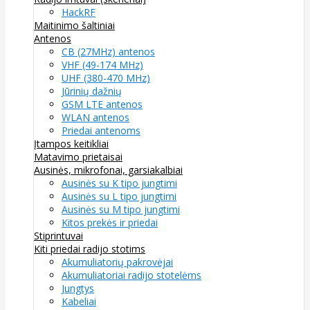
HackRF
Maitinimo šaltiniai
Antenos
CB (27MHz) antenos
VHF (49-174 MHz)
UHF (380-470 MHz)
Jūrinių dažnių
GSM LTE antenos
WLAN antenos
Priedai antenoms
Įtampos keitikliai
Matavimo prietaisai
Ausinės, mikrofonai, garsiakalbiai
Ausinės su K tipo jungtimi
Ausinės su L tipo jungtimi
Ausinės su M tipo jungtimi
Kitos prekės ir priedai
Stiprintuvai
Kiti priedai radijo stotims
Akumuliatorių pakrovėjai
Akumuliatoriai radijo stotelėms
Jungtys
Kabeliai