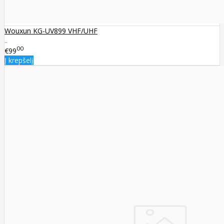
Wouxun KG-UV899 VHF/UHF
..
00
€99
Į krepšelį