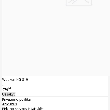
Wouxun KG-819
..
99
€79
Užsakyti
Privatumo politika
Apie mus
Pirkimo sąlygos ir taisyklės