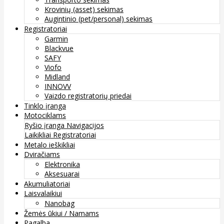
Krovinių (asset) sekimas
Augintinio (pet/personal) sekimas
Registratoriai
Garmin
Blackvue
SAFY
Viofo
Midland
INNOVV
Vaizdo registratorių priedai
Tinklo įranga
Motociklams
Ryšio įranga
Navigacijos
Laikikliai
Registratoriai
Metalo ieškikliai
Dviračiams
Elektronika
Aksesuarai
Akumuliatoriai
Laisvalaikiui
Nanobag
Žemės ūkiui / Namams
Pagalba