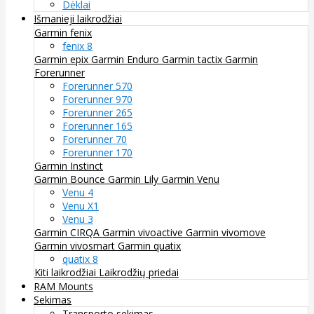
Dėklai
Išmanieji laikrodžiai
Garmin fenix
fenix 8
Garmin epix
Garmin Enduro
Garmin tactix
Garmin
Forerunner
Forerunner 570
Forerunner 970
Forerunner 265
Forerunner 165
Forerunner 70
Forerunner 170
Garmin Instinct
Garmin Bounce
Garmin Lily
Garmin Venu
Venu 4
Venu X1
Venu 3
Garmin CIRQA
Garmin vivoactive
Garmin vivomove
Garmin vivosmart
Garmin quatix
quatix 8
Kiti laikrodžiai
Laikrodžių priedai
RAM Mounts
Sekimas
Transporto sekimas