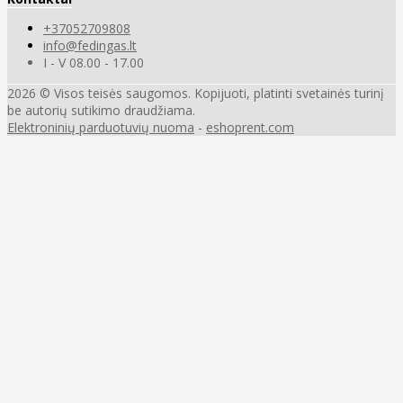
+37052709808
info@fedingas.lt
I - V 08.00 - 17.00
2026 © Visos teisės saugomos. Kopijuoti, platinti svetainės turinį
be autorių sutikimo draudžiama.
Elektroninių parduotuvių nuoma
-
eshoprent.com