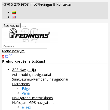
+370 5 270 9808
info@fedingas.lt
Kontaktai
Navigacija
Mano paskyra
00
€0
0
Prekių krepšelis tuščias!
GPS Navigacija
Automobilių navigatoriai
Sunkvežimių/Kemperių navigatoriai
Dviračiams
Edge
Varia
Navigatoriai motociklams
Nešiojami GPS navigatoriai
eTrex