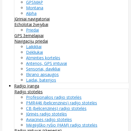
GPSMAP
Montana
Alpha
Jūriniai navigatoriai
Echolotai žvejybai
Priedai
GPS žemėlapiai
Navigacijų priedai
Laikikliai
Dėkliukai
Atminties kortelės
Antenos, GPS imtuvai
Sensoriai, davikliai
Ekrano apsaugos
Laidai, baterijos
Radijo įranga
Radijo stotelės
Profesionalios radijo stotelės
PMR446 (belicenzinės) radijo stotelės
CB (belicenzinės) radijo stotelės
Jūrinės radijo stotelės
Aviacinės radijo stotelės
Mėgėjiško ryšio (HAM) radijo stotelės
Radijo imtuvai (skeneriai)