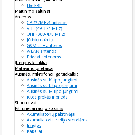
HackRF
Maitinimo šaltiniai
Antenos
CB (27MHz) antenos
VHF (49-174 MHz)
UHF (380-470 MHz)
Jūrinių dažnių
GSM LTE antenos
WLAN antenos
Priedai antenoms
Įtampos keitikliai
Matavimo prietaisai
Ausinės, mikrofonai, garsiakalbiai
Ausinės su K tipo jungtimi
Ausinės su L tipo jungtimi
Ausinės su M tipo jungtimi
Kitos prekės ir priedai
Stiprintuvai
Kiti priedai radijo stotims
Akumuliatorių pakrovėjai
Akumuliatoriai radijo stotelėms
Jungtys
Kabeliai