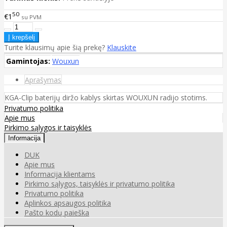
50
€1
su PVM
Turite klausimų apie šią prekę?
Klauskite
Gamintojas:
Wouxun
Aprašymas
KGA-Clip baterijų diržo kablys skirtas WOUXUN radijo stotims.
Privatumo politika
Apie mus
Pirkimo sąlygos ir taisyklės
Informacija
DUK
Apie mus
Informacija klientams
Pirkimo sąlygos, taisyklės ir privatumo politika
Privatumo politika
Aplinkos apsaugos politika
Pašto kodų paieška