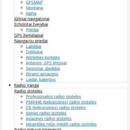
GPSMAP
Montana
Alpha
Jūriniai navigatoriai
Echolotai žvejybai
Priedai
GPS žemėlapiai
Navigacijų priedai
Laikikliai
Dėkliukai
Atminties kortelės
Antenos, GPS imtuvai
Sensoriai, davikliai
Ekrano apsaugos
Laidai, baterijos
Radijo įranga
Radijo stotelės
Profesionalios radijo stotelės
PMR446 (belicenzinės) radijo stotelės
CB (belicenzinės) radijo stotelės
Jūrinės radijo stotelės
Aviacinės radijo stotelės
Mėgėjiško ryšio (HAM) radijo stotelės
Radijo imtuvai (skeneriai)