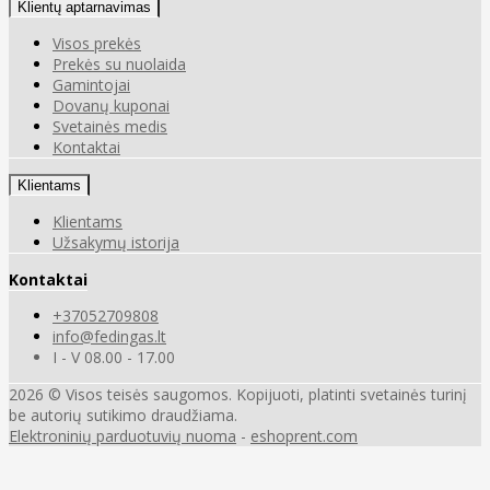
Klientų aptarnavimas
Visos prekės
Prekės su nuolaida
Gamintojai
Dovanų kuponai
Svetainės medis
Kontaktai
Klientams
Klientams
Užsakymų istorija
Kontaktai
+37052709808
info@fedingas.lt
I - V 08.00 - 17.00
2026 © Visos teisės saugomos. Kopijuoti, platinti svetainės turinį
be autorių sutikimo draudžiama.
Elektroninių parduotuvių nuoma
-
eshoprent.com