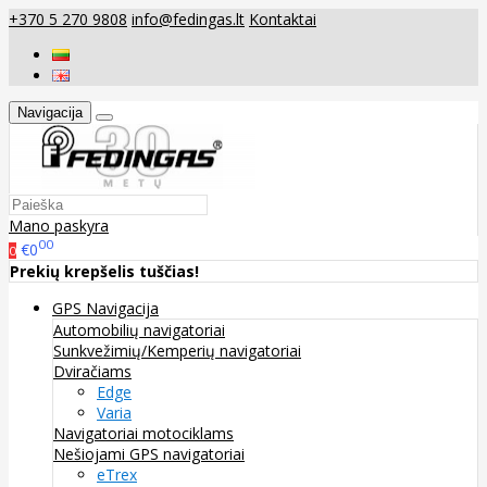
+370 5 270 9808
info@fedingas.lt
Kontaktai
Navigacija
Mano paskyra
00
€0
0
Prekių krepšelis tuščias!
GPS Navigacija
Automobilių navigatoriai
Sunkvežimių/Kemperių navigatoriai
Dviračiams
Edge
Varia
Navigatoriai motociklams
Nešiojami GPS navigatoriai
eTrex