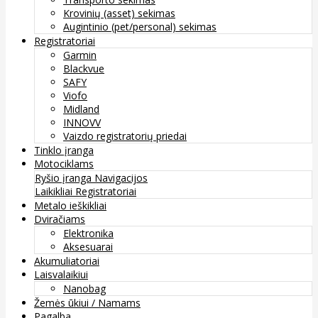
Krovinių (asset) sekimas
Augintinio (pet/personal) sekimas
Registratoriai
Garmin
Blackvue
SAFY
Viofo
Midland
INNOVV
Vaizdo registratorių priedai
Tinklo įranga
Motociklams
Ryšio įranga
Navigacijos
Laikikliai
Registratoriai
Metalo ieškikliai
Dviračiams
Elektronika
Aksesuarai
Akumuliatoriai
Laisvalaikiui
Nanobag
Žemės ūkiui / Namams
Pagalba