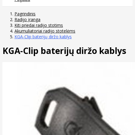
Pagrindinis
Radijo įranga
Kiti priedai radijo stotims
Akumuliatoriai radijo stotelėms
KGA-Clip baterijų diržo kablys
KGA-Clip baterijų diržo kablys