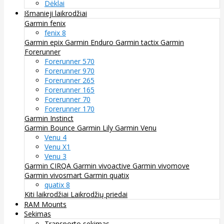
Dėklai
Išmanieji laikrodžiai
Garmin fenix
fenix 8
Garmin epix
Garmin Enduro
Garmin tactix
Garmin
Forerunner
Forerunner 570
Forerunner 970
Forerunner 265
Forerunner 165
Forerunner 70
Forerunner 170
Garmin Instinct
Garmin Bounce
Garmin Lily
Garmin Venu
Venu 4
Venu X1
Venu 3
Garmin CIRQA
Garmin vivoactive
Garmin vivomove
Garmin vivosmart
Garmin quatix
quatix 8
Kiti laikrodžiai
Laikrodžių priedai
RAM Mounts
Sekimas
Transporto sekimas