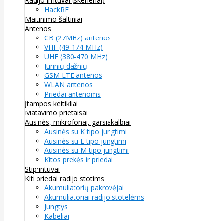
Radijo imtuvai (skeneriai)
HackRF
Maitinimo šaltiniai
Antenos
CB (27MHz) antenos
VHF (49-174 MHz)
UHF (380-470 MHz)
Jūrinių dažnių
GSM LTE antenos
WLAN antenos
Priedai antenoms
Įtampos keitikliai
Matavimo prietaisai
Ausinės, mikrofonai, garsiakalbiai
Ausinės su K tipo jungtimi
Ausinės su L tipo jungtimi
Ausinės su M tipo jungtimi
Kitos prekės ir priedai
Stiprintuvai
Kiti priedai radijo stotims
Akumuliatorių pakrovėjai
Akumuliatoriai radijo stotelėms
Jungtys
Kabeliai