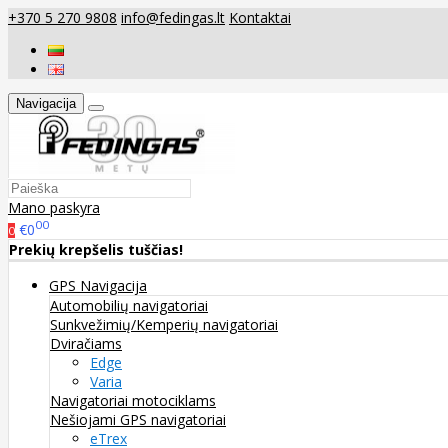
+370 5 270 9808
info@fedingas.lt
Kontaktai
Navigacija
Mano paskyra
00
€0
0
Prekių krepšelis tuščias!
GPS Navigacija
Automobilių navigatoriai
Sunkvežimių/Kemperių navigatoriai
Dviračiams
Edge
Varia
Navigatoriai motociklams
Nešiojami GPS navigatoriai
eTrex