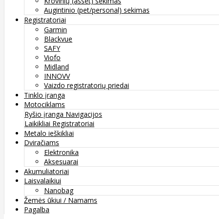
Krovinių (asset) sekimas
Augintinio (pet/personal) sekimas
Registratoriai
Garmin
Blackvue
SAFY
Viofo
Midland
INNOVV
Vaizdo registratorių priedai
Tinklo įranga
Motociklams
Ryšio įranga
Navigacijos
Laikikliai
Registratoriai
Metalo ieškikliai
Dviračiams
Elektronika
Aksesuarai
Akumuliatoriai
Laisvalaikiui
Nanobag
Žemės ūkiui / Namams
Pagalba