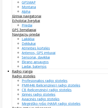
GPSMAP
Montana
Alpha
Jūriniai navigatoriai
Echolotai žvejybai
Priedai
GPS žemėlapiai
Navigacijų priedai
Laikikliai
Dėkliukai
Atminties kortelės
Antenos, GPS imtuvai
Sensoriai, davikliai
Ekrano apsaugos
Laidai, baterijos
Radijo įranga
Radijo stotelės
Profesionalios radijo stotelės
PMR446 (belicenzinės) radijo stotelės
CB (belicenzinės) radijo stotelės
Jūrinės radijo stotelės
Aviacinės radijo stotelės
Mėgėjiško ryšio (HAM) radijo stotelės