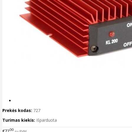
Prekės kodas:
727
Turimas kiekis:
Išparduota
00
€72
su PVM