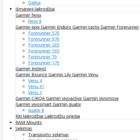
Dėklai
Išmanieji laikrodžiai
Garmin fenix
fenix 8
Garmin epix
Garmin Enduro
Garmin tactix
Garmin Forerunner
Forerunner 570
Forerunner 970
Forerunner 265
Forerunner 165
Forerunner 70
Forerunner 170
Garmin Instinct
Garmin Bounce
Garmin Lily
Garmin Venu
Venu 4
Venu X1
Venu 3
Garmin CIRQA
Garmin vivoactive
Garmin vivomove
Garmin vivosmart
Garmin quatix
quatix 8
Kiti laikrodžiai
Laikrodžių priedai
RAM Mounts
Sekimas
Transporto sekimas