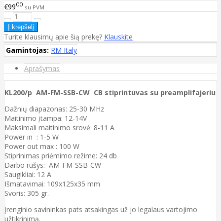
00
€99
su PVM
Turite klausimų apie šią prekę?
Klauskite
Gamintojas:
RM Italy
Aprašymas
KL200/p AM-FM-SSB-CW CB stiprintuvas su preamplifajeriu
Dažnių diapazonas: 25-30 MHz
Maitinimo įtampa: 12-14V
Maksimali maitinimo srovė: 8-11 A
Power in : 1-5 W
Power out max : 100 W
Stiprinimas priėmimo režime: 24 db
Darbo rūšys: AM-FM-SSB-CW
Saugikliai: 12 A
Išmatavimai: 109x125x35 mm
Svoris: 305 gr.
Įrenginio savininkas pats atsakingas už jo legalaus vartojimo
užtikrinimą.