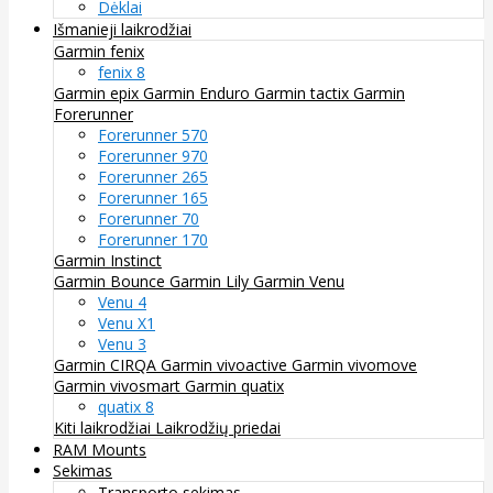
Dėklai
Išmanieji laikrodžiai
Garmin fenix
fenix 8
Garmin epix
Garmin Enduro
Garmin tactix
Garmin
Forerunner
Forerunner 570
Forerunner 970
Forerunner 265
Forerunner 165
Forerunner 70
Forerunner 170
Garmin Instinct
Garmin Bounce
Garmin Lily
Garmin Venu
Venu 4
Venu X1
Venu 3
Garmin CIRQA
Garmin vivoactive
Garmin vivomove
Garmin vivosmart
Garmin quatix
quatix 8
Kiti laikrodžiai
Laikrodžių priedai
RAM Mounts
Sekimas
Transporto sekimas