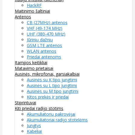
HackRF
Maitinimo šaltiniai
Antenos
CB (27MHz) antenos
VHF (49-174 MHz)
UHF (380-470 MHz)
Jūrinių dažnių
GSM LTE antenos
WLAN antenos
Priedai antenoms
Įtampos keitikliai
Matavimo prietaisai
Ausinės, mikrofonai, garsiakalbiai
Ausinės su K tipo jungtimi
Ausinės su L tipo jungtimi
Ausinės su M tipo jungtimi
Kitos prekės ir priedai
Stiprintuvai
Kiti priedai radijo stotims
Akumuliatorių pakrovėjai
Akumuliatoriai radijo stotelėms
Jungtys
Kabeliai