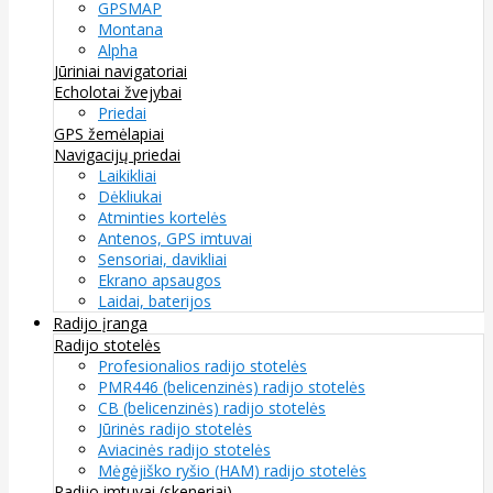
GPSMAP
Montana
Alpha
Jūriniai navigatoriai
Echolotai žvejybai
Priedai
GPS žemėlapiai
Navigacijų priedai
Laikikliai
Dėkliukai
Atminties kortelės
Antenos, GPS imtuvai
Sensoriai, davikliai
Ekrano apsaugos
Laidai, baterijos
Radijo įranga
Radijo stotelės
Profesionalios radijo stotelės
PMR446 (belicenzinės) radijo stotelės
CB (belicenzinės) radijo stotelės
Jūrinės radijo stotelės
Aviacinės radijo stotelės
Mėgėjiško ryšio (HAM) radijo stotelės
Radijo imtuvai (skeneriai)