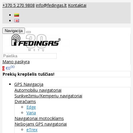
+370 5 270 9808
info@fedingas.lt
Kontaktai
Navigacija
Mano paskyra
00
€0
0
Prekių krepšelis tuščias!
GPS Navigacija
Automobilių navigatoriai
Sunkvežimių/Kemperių navigatoriai
Dviračiams
Edge
Varia
Navigatoriai motociklams
Nešiojami GPS navigatoriai
eTrex