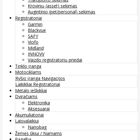
Krovinių (asset) sekimas
Augintinio (pet/personal) sekimas
Registratoriai
Garmin
Blackvue
SAFY
Viofo
Midland
INNOVV
Vaizdo registratorių priedai
Tinklo įranga
Motociklams
Ryšio įranga
Navigacijos
Laikikliai
Registratoriai
Metalo ieškikliai
Dviračiams
Elektronika
Aksesuarai
Akumuliatoriai
Laisvalaikiui
Nanobag
Žemės ūkiui / Namams
Pagalba