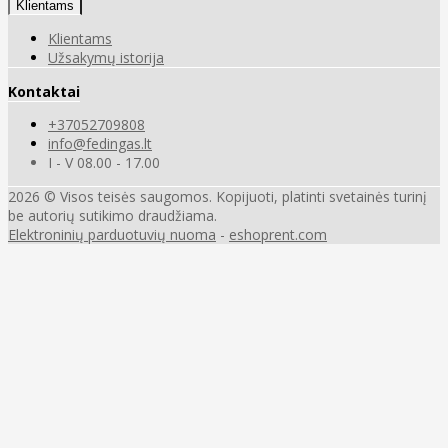
Klientams
Klientams
Užsakymų istorija
Kontaktai
+37052709808
info@fedingas.lt
I - V 08.00 - 17.00
2026 © Visos teisės saugomos. Kopijuoti, platinti svetainės turinį
be autorių sutikimo draudžiama.
Elektroninių parduotuvių nuoma
-
eshoprent.com