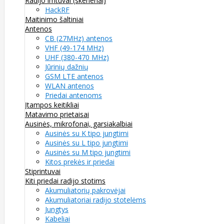
Radijo imtuvai (skeneriai)
HackRF
Maitinimo šaltiniai
Antenos
CB (27MHz) antenos
VHF (49-174 MHz)
UHF (380-470 MHz)
Jūrinių dažnių
GSM LTE antenos
WLAN antenos
Priedai antenoms
Įtampos keitikliai
Matavimo prietaisai
Ausinės, mikrofonai, garsiakalbiai
Ausinės su K tipo jungtimi
Ausinės su L tipo jungtimi
Ausinės su M tipo jungtimi
Kitos prekės ir priedai
Stiprintuvai
Kiti priedai radijo stotims
Akumuliatorių pakrovėjai
Akumuliatoriai radijo stotelėms
Jungtys
Kabeliai