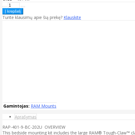
Turite klausimų apie šią prekę?
Klauskite
Gamintojas:
RAM Mounts
Aprašymas
RAP-401-9-BC-202U OVERVIEW
This bedside mounting kit includes the large RAM® Tough-Claw™ c