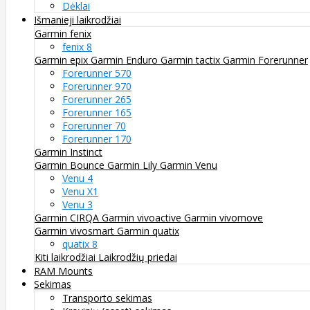
Dėklai
Išmanieji laikrodžiai
Garmin fenix
fenix 8
Garmin epix
Garmin Enduro
Garmin tactix
Garmin Forerunner
Forerunner 570
Forerunner 970
Forerunner 265
Forerunner 165
Forerunner 70
Forerunner 170
Garmin Instinct
Garmin Bounce
Garmin Lily
Garmin Venu
Venu 4
Venu X1
Venu 3
Garmin CIRQA
Garmin vivoactive
Garmin vivomove
Garmin vivosmart
Garmin quatix
quatix 8
Kiti laikrodžiai
Laikrodžių priedai
RAM Mounts
Sekimas
Transporto sekimas