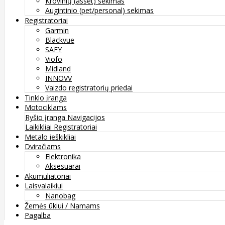
Krovinių (asset) sekimas
Augintinio (pet/personal) sekimas
Registratoriai
Garmin
Blackvue
SAFY
Viofo
Midland
INNOVV
Vaizdo registratorių priedai
Tinklo įranga
Motociklams
Ryšio įranga
Navigacijos
Laikikliai
Registratoriai
Metalo ieškikliai
Dviračiams
Elektronika
Aksesuarai
Akumuliatoriai
Laisvalaikiui
Nanobag
Žemės ūkiui / Namams
Pagalba