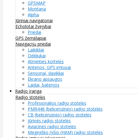
GPSMAP
Montana
Alpha
Jūriniai navigatoriai
Echolotai žvejybai
Priedai
GPS žemėlapiai
Navigacijų priedai
Laikikliai
Dėkliukai
Atminties kortelės
Antenos, GPS imtuvai
Sensoriai, davikliai
Ekrano apsaugos
Laidai, baterijos
Radijo įranga
Radijo stotelės
Profesionalios radijo stotelės
PMR446 (belicenzinės) radijo stotelės
CB (belicenzinės) radijo stotelės
Jūrinės radijo stotelės
Aviacinės radijo stotelės
Mėgėjiško ryšio (HAM) radijo stotelės