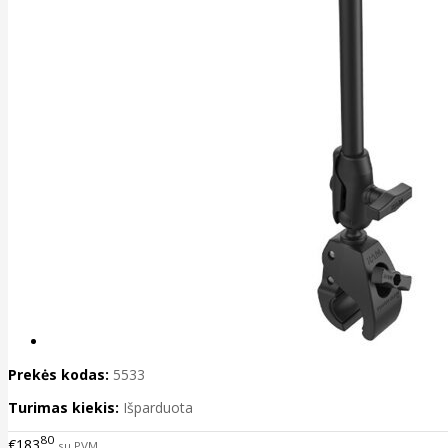
Prekės kodas:
5533
Turimas kiekis:
Išparduota
80
€183
su PVM