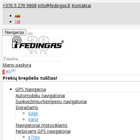
+370 5 270 9808
info@fedingas.lt
Kontaktai
Navigacija
Mano paskyra
00
€0
0
Prekių krepšelis tuščias!
GPS Navigacija
Automobilių navigatoriai
Sunkvežimių/Kemperių navigatoriai
Dviračiams
Edge
Varia
Navigatoriai motociklams
Nešiojami GPS navigatoriai
eTrex