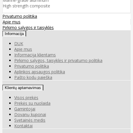
Marine-grade aluminum
High strength composite
Privatumo politika
Apie mus
Pirkimo sąlygos ir taisyklės
Informacija
DUK
Apie mus
Informacija klientams
Pirkimo sąlygos, taisyklės ir privatumo politika
Privatumo politika
Aplinkos apsaugos politika
Pašto kodų paieška
Klientų aptarnavimas
Visos prekės
Prekės su nuolaida
Gamintojai
Dovanų kuponai
Svetainės medis
Kontaktai