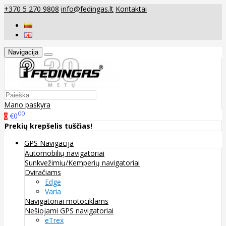
+370 5 270 9808
info@fedingas.lt
Kontaktai
Navigacija
Mano paskyra
00
€0
0
Prekių krepšelis tuščias!
GPS Navigacija
Automobilių navigatoriai
Sunkvežimių/Kemperių navigatoriai
Dviračiams
Edge
Varia
Navigatoriai motociklams
Nešiojami GPS navigatoriai
eTrex