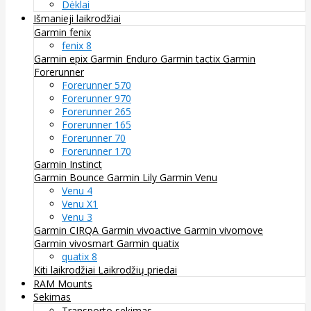
Dėklai
Išmanieji laikrodžiai
Garmin fenix
fenix 8
Garmin epix
Garmin Enduro
Garmin tactix
Garmin
Forerunner
Forerunner 570
Forerunner 970
Forerunner 265
Forerunner 165
Forerunner 70
Forerunner 170
Garmin Instinct
Garmin Bounce
Garmin Lily
Garmin Venu
Venu 4
Venu X1
Venu 3
Garmin CIRQA
Garmin vivoactive
Garmin vivomove
Garmin vivosmart
Garmin quatix
quatix 8
Kiti laikrodžiai
Laikrodžių priedai
RAM Mounts
Sekimas
Transporto sekimas