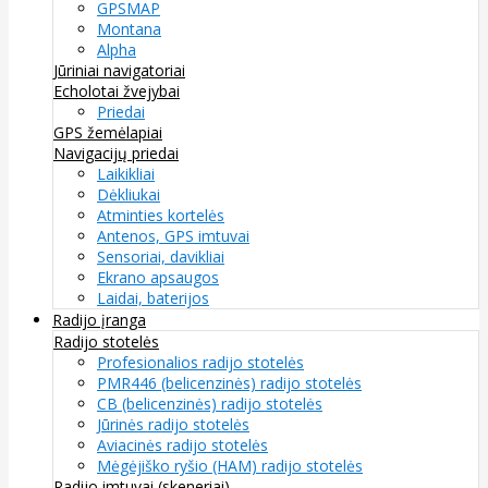
GPSMAP
Montana
Alpha
Jūriniai navigatoriai
Echolotai žvejybai
Priedai
GPS žemėlapiai
Navigacijų priedai
Laikikliai
Dėkliukai
Atminties kortelės
Antenos, GPS imtuvai
Sensoriai, davikliai
Ekrano apsaugos
Laidai, baterijos
Radijo įranga
Radijo stotelės
Profesionalios radijo stotelės
PMR446 (belicenzinės) radijo stotelės
CB (belicenzinės) radijo stotelės
Jūrinės radijo stotelės
Aviacinės radijo stotelės
Mėgėjiško ryšio (HAM) radijo stotelės
Radijo imtuvai (skeneriai)