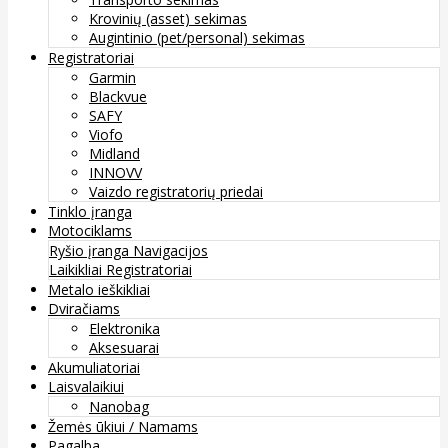
Krovinių (asset) sekimas
Augintinio (pet/personal) sekimas
Registratoriai
Garmin
Blackvue
SAFY
Viofo
Midland
INNOVV
Vaizdo registratorių priedai
Tinklo įranga
Motociklams
Ryšio įranga
Navigacijos
Laikikliai
Registratoriai
Metalo ieškikliai
Dviračiams
Elektronika
Aksesuarai
Akumuliatoriai
Laisvalaikiui
Nanobag
Žemės ūkiui / Namams
Pagalba