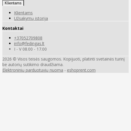
Klientams
Klientams
Užsakymų istorija
Kontaktai
+37052709808
info@fedingas.lt
I - V 08.00 - 17.00
2026 © Visos teisės saugomos. Kopijuoti, platinti svetainės turinį
be autorių sutikimo draudžiama.
Elektroninių parduotuvių nuoma
-
eshoprent.com