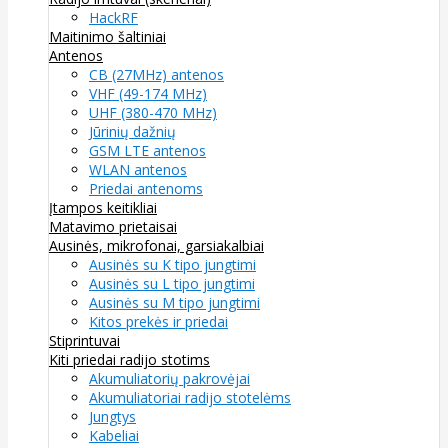
HackRF
Maitinimo šaltiniai
Antenos
CB (27MHz) antenos
VHF (49-174 MHz)
UHF (380-470 MHz)
Jūrinių dažnių
GSM LTE antenos
WLAN antenos
Priedai antenoms
Įtampos keitikliai
Matavimo prietaisai
Ausinės, mikrofonai, garsiakalbiai
Ausinės su K tipo jungtimi
Ausinės su L tipo jungtimi
Ausinės su M tipo jungtimi
Kitos prekės ir priedai
Stiprintuvai
Kiti priedai radijo stotims
Akumuliatorių pakrovėjai
Akumuliatoriai radijo stotelėms
Jungtys
Kabeliai