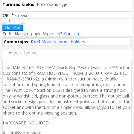
Turimas kiekis:
Prekė sandėlyje
54
€90
su PVM
Turite klausimų apie šią prekę?
Klauskite
Gamintojas:
RAM Mounts phone holders
Aprašymas
The RAM-B-166-PD3 RAM Quick-Grip™ with Twist-Lock™ Suction
Cup consists of ( RAM-HOL-PD3U + RAM-B-201U + RAP-224-1U
+ RAM-B-238U x2) a 84mm diameter suction base, double
socket arm and spring loaded cradle for supporting most phones.
The Twist-Lock™ Suction Cup is designed to have a strong hold
on any windshield, glass and non-porous surface. The double ball
and socket design provides adjustment points at both ends of the
socket arm with the turn of a single knob, allowing you to set your
phone to the optimal viewing position.
HARDWARE INCLUDED
Assembly Hardware