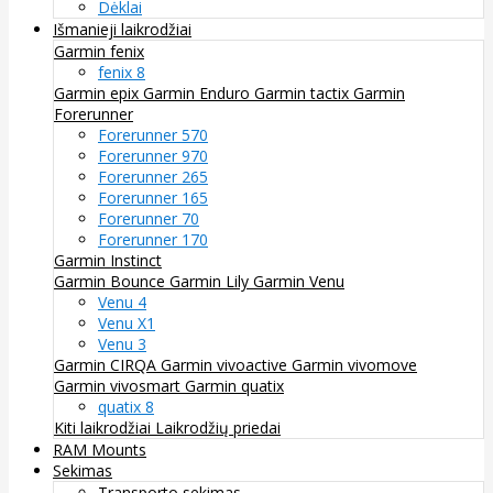
Dėklai
Išmanieji laikrodžiai
Garmin fenix
fenix 8
Garmin epix
Garmin Enduro
Garmin tactix
Garmin
Forerunner
Forerunner 570
Forerunner 970
Forerunner 265
Forerunner 165
Forerunner 70
Forerunner 170
Garmin Instinct
Garmin Bounce
Garmin Lily
Garmin Venu
Venu 4
Venu X1
Venu 3
Garmin CIRQA
Garmin vivoactive
Garmin vivomove
Garmin vivosmart
Garmin quatix
quatix 8
Kiti laikrodžiai
Laikrodžių priedai
RAM Mounts
Sekimas
Transporto sekimas