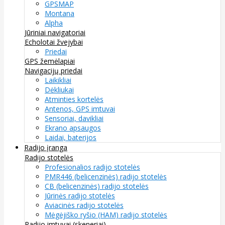
GPSMAP
Montana
Alpha
Jūriniai navigatoriai
Echolotai žvejybai
Priedai
GPS žemėlapiai
Navigacijų priedai
Laikikliai
Dėkliukai
Atminties kortelės
Antenos, GPS imtuvai
Sensoriai, davikliai
Ekrano apsaugos
Laidai, baterijos
Radijo įranga
Radijo stotelės
Profesionalios radijo stotelės
PMR446 (belicenzinės) radijo stotelės
CB (belicenzinės) radijo stotelės
Jūrinės radijo stotelės
Aviacinės radijo stotelės
Mėgėjiško ryšio (HAM) radijo stotelės
Radijo imtuvai (skeneriai)