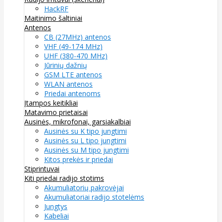
HackRF
Maitinimo šaltiniai
Antenos
CB (27MHz) antenos
VHF (49-174 MHz)
UHF (380-470 MHz)
Jūrinių dažnių
GSM LTE antenos
WLAN antenos
Priedai antenoms
Įtampos keitikliai
Matavimo prietaisai
Ausinės, mikrofonai, garsiakalbiai
Ausinės su K tipo jungtimi
Ausinės su L tipo jungtimi
Ausinės su M tipo jungtimi
Kitos prekės ir priedai
Stiprintuvai
Kiti priedai radijo stotims
Akumuliatorių pakrovėjai
Akumuliatoriai radijo stotelėms
Jungtys
Kabeliai