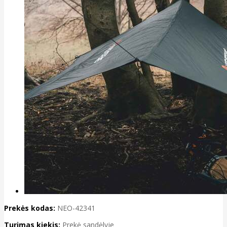
Prekės kodas:
NEO-42341
Turimas kiekis:
Prekė sandėlyje