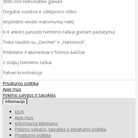
3000 mm hidrostatinė galvutė
Dvigubai susiūtos ir užklijuotos siūlės
Atspindinti virvelė matomumui naktį
6 iš anksto paruošti tvirtinimo taškai greitam pastatymui
Tinka naudoti su „GeoNet“ ir „Hammock“
Pridedami 4 aliumininiai V formos kaiščiai
2 stulpų tvirtinimo taškai
Patvari konstrukcija
Privatumo politika
Apie mus
Pirkimo sąlygos ir taisyklės
Informacija
DUK
Apie mus
Informacija klientams
Pirkimo sąlygos, taisyklės ir privatumo politika
Privatumo politika