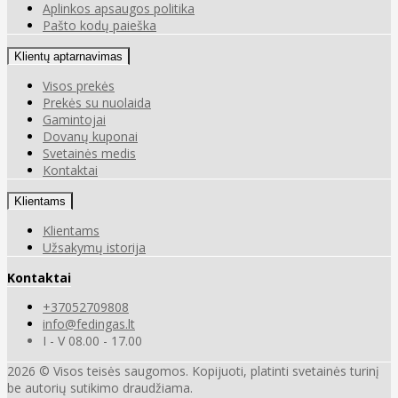
Aplinkos apsaugos politika
Pašto kodų paieška
Klientų aptarnavimas
Visos prekės
Prekės su nuolaida
Gamintojai
Dovanų kuponai
Svetainės medis
Kontaktai
Klientams
Klientams
Užsakymų istorija
Kontaktai
+37052709808
info@fedingas.lt
I - V 08.00 - 17.00
2026 © Visos teisės saugomos. Kopijuoti, platinti svetainės turinį
be autorių sutikimo draudžiama.