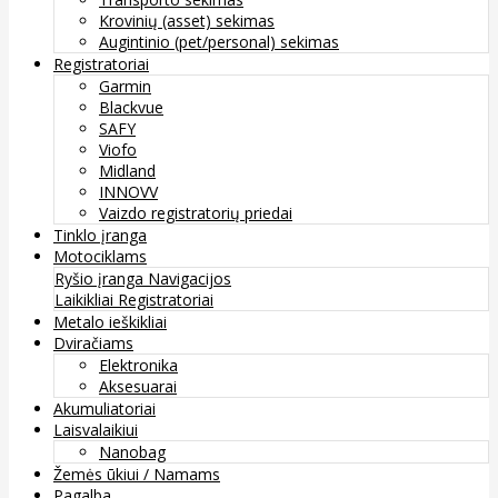
Krovinių (asset) sekimas
Augintinio (pet/personal) sekimas
Registratoriai
Garmin
Blackvue
SAFY
Viofo
Midland
INNOVV
Vaizdo registratorių priedai
Tinklo įranga
Motociklams
Ryšio įranga
Navigacijos
Laikikliai
Registratoriai
Metalo ieškikliai
Dviračiams
Elektronika
Aksesuarai
Akumuliatoriai
Laisvalaikiui
Nanobag
Žemės ūkiui / Namams
Pagalba