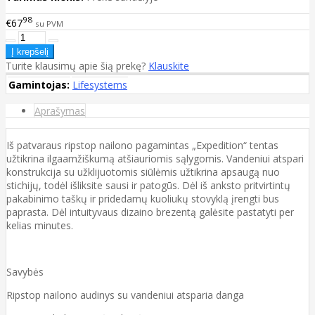
98
€67
su PVM
Turite klausimų apie šią prekę?
Klauskite
Gamintojas:
Lifesystems
Aprašymas
Iš patvaraus ripstop nailono pagamintas „Expedition“ tentas
užtikrina ilgaamžiškumą atšiauriomis sąlygomis. Vandeniui atspari
konstrukcija su užklijuotomis siūlėmis užtikrina apsaugą nuo
stichijų, todėl išliksite sausi ir patogūs. Dėl iš anksto pritvirtintų
pakabinimo taškų ir pridedamų kuoliukų stovyklą įrengti bus
paprasta. Dėl intuityvaus dizaino brezentą galėsite pastatyti per
kelias minutes.
Savybės
Ripstop nailono audinys su vandeniui atsparia danga