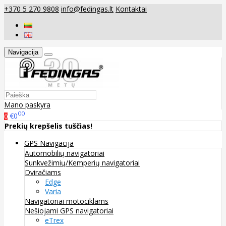
+370 5 270 9808
info@fedingas.lt
Kontaktai
Navigacija
Mano paskyra
00
€0
0
Prekių krepšelis tuščias!
GPS Navigacija
Automobilių navigatoriai
Sunkvežimių/Kemperių navigatoriai
Dviračiams
Edge
Varia
Navigatoriai motociklams
Nešiojami GPS navigatoriai
eTrex