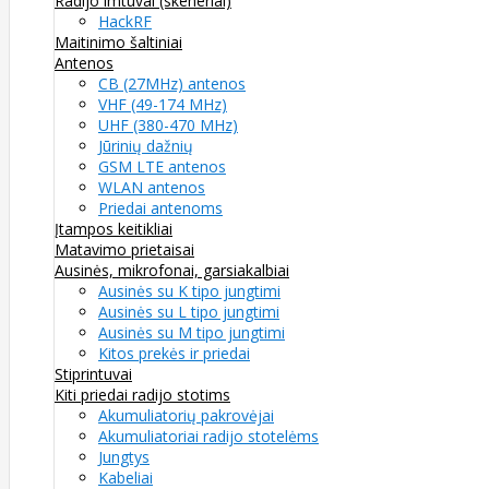
Radijo imtuvai (skeneriai)
HackRF
Maitinimo šaltiniai
Antenos
CB (27MHz) antenos
VHF (49-174 MHz)
UHF (380-470 MHz)
Jūrinių dažnių
GSM LTE antenos
WLAN antenos
Priedai antenoms
Įtampos keitikliai
Matavimo prietaisai
Ausinės, mikrofonai, garsiakalbiai
Ausinės su K tipo jungtimi
Ausinės su L tipo jungtimi
Ausinės su M tipo jungtimi
Kitos prekės ir priedai
Stiprintuvai
Kiti priedai radijo stotims
Akumuliatorių pakrovėjai
Akumuliatoriai radijo stotelėms
Jungtys
Kabeliai