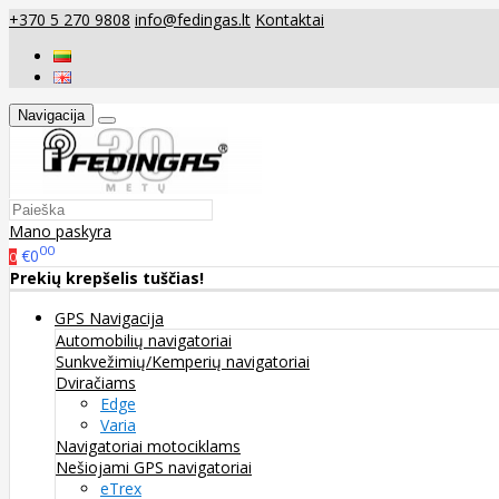
+370 5 270 9808
info@fedingas.lt
Kontaktai
Navigacija
Mano paskyra
00
€0
0
Prekių krepšelis tuščias!
GPS Navigacija
Automobilių navigatoriai
Sunkvežimių/Kemperių navigatoriai
Dviračiams
Edge
Varia
Navigatoriai motociklams
Nešiojami GPS navigatoriai
eTrex