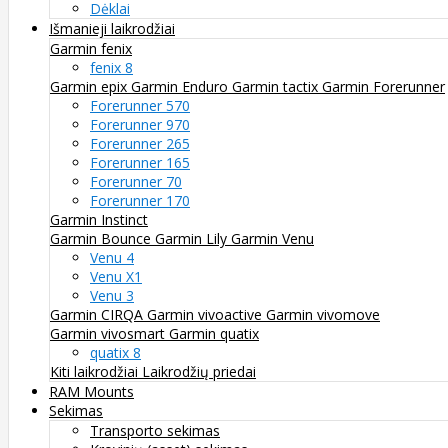
Dėklai
Išmanieji laikrodžiai
Garmin fenix
fenix 8
Garmin epix
Garmin Enduro
Garmin tactix
Garmin Forerunner
Forerunner 570
Forerunner 970
Forerunner 265
Forerunner 165
Forerunner 70
Forerunner 170
Garmin Instinct
Garmin Bounce
Garmin Lily
Garmin Venu
Venu 4
Venu X1
Venu 3
Garmin CIRQA
Garmin vivoactive
Garmin vivomove
Garmin vivosmart
Garmin quatix
quatix 8
Kiti laikrodžiai
Laikrodžių priedai
RAM Mounts
Sekimas
Transporto sekimas