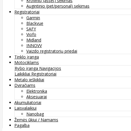
Krovinių (asset) sekimas
Augintinio (pet/personal) sekimas
Registratoriai
Garmin
Blackvue
SAFY
Viofo
Midland
INNOVV
Vaizdo registratorių priedai
Tinklo įranga
Motociklams
Ryšio įranga
Navigacijos
Laikikliai
Registratoriai
Metalo ieškikliai
Dviračiams
Elektronika
Aksesuarai
Akumuliatoriai
Laisvalaikiui
Nanobag
Žemės ūkiui / Namams
Pagalba