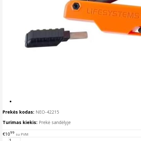
Prekės kodas:
NEO-42215
Turimas kiekis:
Prekė sandėlyje
99
€10
su PVM