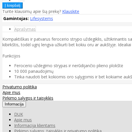
Turite klausimų apie šią prekę?
Klauskite
Gamintojas:
Lifesystems
Aprašymas
Kompaktiškas ir patvarus ferocerio strypo uždegiklis, užtikrinantis 
kibirkštis, todėl ugnį lengva užkurti bet kokiu oru ar aukštyje. Idealiai
Funkcijos
Ferocerio uždegimo strypas ir nerūdijančio plieno plokštė
10 000 panaudojimų
Tinka naudoti bet kokiomis oro sąlygomis ir bet kokiame aukš
Privatumo politika
Apie mus
Pirkimo sąlygos ir taisyklės
Informacija
DUK
Apie mus
Informacija klientams
Pirkimo sąlygos, taisyklės ir privatumo politika