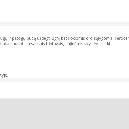
saugų ir patogų būdą uždegti ugnį bet kokiomis oro sąlygomis. Feroceri
 tinka naudoti su sausais trintuvais, dujinėmis viryklėmis ir kt.
tyje.