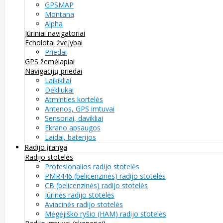
GPSMAP
Montana
Alpha
Jūriniai navigatoriai
Echolotai žvejybai
Priedai
GPS žemėlapiai
Navigacijų priedai
Laikikliai
Dėkliukai
Atminties kortelės
Antenos, GPS imtuvai
Sensoriai, davikliai
Ekrano apsaugos
Laidai, baterijos
Radijo įranga
Radijo stotelės
Profesionalios radijo stotelės
PMR446 (belicenzinės) radijo stotelės
CB (belicenzinės) radijo stotelės
Jūrinės radijo stotelės
Aviacinės radijo stotelės
Mėgėjiško ryšio (HAM) radijo stotelės