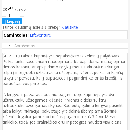
49
€37
su PVM
Turite klausimų apie šią prekę?
Klauskite
Gamintojas:
Lifeventure
Aprašymas
Ši 16 litrų talpos kuprinė yra nepakeičiamas kelionių palydovas.
Puikiai tinka kasdieniam naudojimui arba papildomam saugojimui
dienos kelionių ar apsipirkimo išvykų metu. Pakuotė tvarkingai
telpa į integruotą užtrauktuku užsegamą kišenę, puikiai tinkančią
laikyti ar pervežti, kai ji supakuota į pagrindinį kelionės krepšį. Jis
paruoštas vos prireikus.
Iš lengvo ir patvaraus audinio pagamintoje kuprinėje yra dvi
užtrauktuku užsegamos kišenės ir vienas didelis 16 litrų
užtrauktuku užsegamas skyrius. Kad būtų galima lengvai pasiekti
arba laikyti hidraciją, pakuotėje yra dalinė ištempiama šoninė
kišenė. Reguliuojamos petnešos pagamintos iš 3D Air Mesh
tinklelio, todėl jos pralaidžios orui ir patogios naudoti visą dieną.