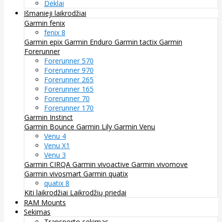
Dėklai
Išmanieji laikrodžiai
Garmin fenix
fenix 8
Garmin epix
Garmin Enduro
Garmin tactix
Garmin
Forerunner
Forerunner 570
Forerunner 970
Forerunner 265
Forerunner 165
Forerunner 70
Forerunner 170
Garmin Instinct
Garmin Bounce
Garmin Lily
Garmin Venu
Venu 4
Venu X1
Venu 3
Garmin CIRQA
Garmin vivoactive
Garmin vivomove
Garmin vivosmart
Garmin quatix
quatix 8
Kiti laikrodžiai
Laikrodžių priedai
RAM Mounts
Sekimas
Transporto sekimas