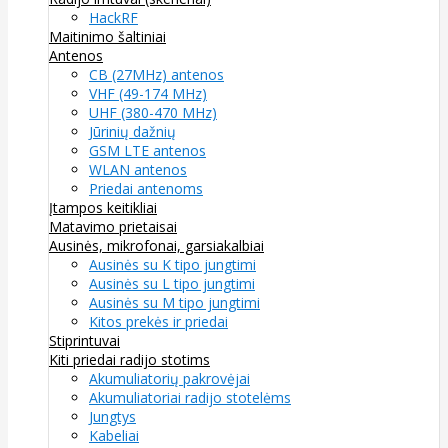
HackRF
Maitinimo šaltiniai
Antenos
CB (27MHz) antenos
VHF (49-174 MHz)
UHF (380-470 MHz)
Jūrinių dažnių
GSM LTE antenos
WLAN antenos
Priedai antenoms
Įtampos keitikliai
Matavimo prietaisai
Ausinės, mikrofonai, garsiakalbiai
Ausinės su K tipo jungtimi
Ausinės su L tipo jungtimi
Ausinės su M tipo jungtimi
Kitos prekės ir priedai
Stiprintuvai
Kiti priedai radijo stotims
Akumuliatorių pakrovėjai
Akumuliatoriai radijo stotelėms
Jungtys
Kabeliai