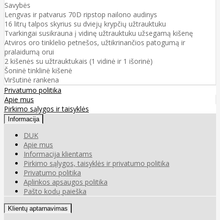
Savybės
Lengvas ir patvarus 70D ripstop nailono audinys
16 litrų talpos skyrius su dviejų krypčių užtrauktuku
Tvarkingai susikrauna į vidinę užtrauktuku užsegamą kišenę
Atviros oro tinklelio petnešos, užtikrinančios patogumą ir
pralaidumą orui
2 kišenės su užtrauktukais (1 vidinė ir 1 išorinė)
Šoninė tinklinė kišenė
Viršutinė rankena
Privatumo politika
Apie mus
Pirkimo sąlygos ir taisyklės
Informacija
DUK
Apie mus
Informacija klientams
Pirkimo sąlygos, taisyklės ir privatumo politika
Privatumo politika
Aplinkos apsaugos politika
Pašto kodų paieška
Klientų aptarnavimas