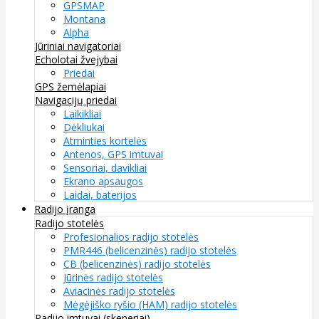
GPSMAP
Montana
Alpha
Jūriniai navigatoriai
Echolotai žvejybai
Priedai
GPS žemėlapiai
Navigacijų priedai
Laikikliai
Dėkliukai
Atminties kortelės
Antenos, GPS imtuvai
Sensoriai, davikliai
Ekrano apsaugos
Laidai, baterijos
Radijo įranga
Radijo stotelės
Profesionalios radijo stotelės
PMR446 (belicenzinės) radijo stotelės
CB (belicenzinės) radijo stotelės
Jūrinės radijo stotelės
Aviacinės radijo stotelės
Mėgėjiško ryšio (HAM) radijo stotelės
Radijo imtuvai (skeneriai)