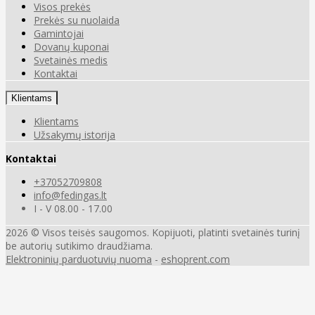
Visos prekės
Prekės su nuolaida
Gamintojai
Dovanų kuponai
Svetainės medis
Kontaktai
Klientams
Klientams
Užsakymų istorija
Kontaktai
+37052709808
info@fedingas.lt
I - V 08.00 - 17.00
2026 © Visos teisės saugomos. Kopijuoti, platinti svetainės turinį
be autorių sutikimo draudžiama.
Elektroninių parduotuvių nuoma
-
eshoprent.com