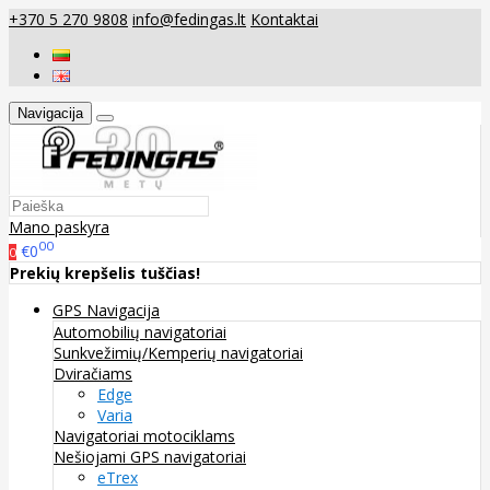
+370 5 270 9808
info@fedingas.lt
Kontaktai
Navigacija
Mano paskyra
00
€0
0
Prekių krepšelis tuščias!
GPS Navigacija
Automobilių navigatoriai
Sunkvežimių/Kemperių navigatoriai
Dviračiams
Edge
Varia
Navigatoriai motociklams
Nešiojami GPS navigatoriai
eTrex