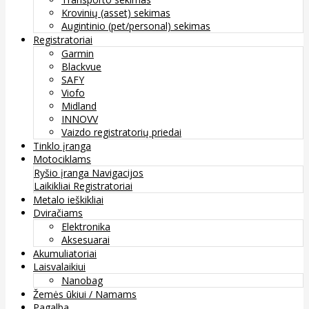
Krovinių (asset) sekimas
Augintinio (pet/personal) sekimas
Registratoriai
Garmin
Blackvue
SAFY
Viofo
Midland
INNOVV
Vaizdo registratorių priedai
Tinklo įranga
Motociklams
Ryšio įranga
Navigacijos
Laikikliai
Registratoriai
Metalo ieškikliai
Dviračiams
Elektronika
Aksesuarai
Akumuliatoriai
Laisvalaikiui
Nanobag
Žemės ūkiui / Namams
Pagalba