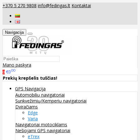
+370 5 270 9808
info@fedingas.lt
Kontaktai
Navigacija
Mano paskyra
00
€0
0
Prekių krepšelis tuščias!
GPS Navigacija
Automobilių navigatoriai
Sunkvežimių/Kemperių navigatoriai
Dviračiams
Edge
Varia
Navigatoriai motociklams
Nešiojami GPS navigatoriai
eTrex