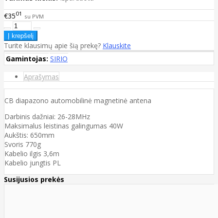
01
€35
su PVM
Turite klausimų apie šią prekę?
Klauskite
Gamintojas:
SIRIO
Aprašymas
CB diapazono automobilinė magnetinė antena
Darbinis dažniai: 26-28MHz
Maksimalus leistinas galingumas 40W
Aukštis: 650mm
Svoris 770g
Kabelio ilgis 3,6m
Kabelio jungtis PL
Susijusios prekės