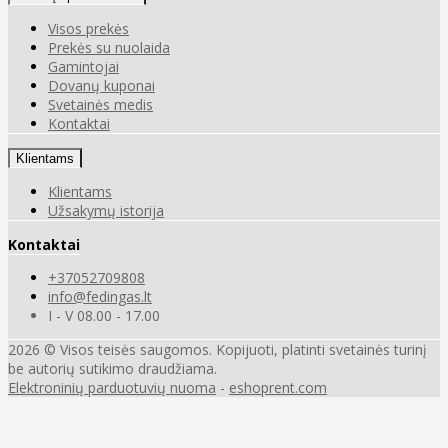
Visos prekės
Prekės su nuolaida
Gamintojai
Dovanų kuponai
Svetainės medis
Kontaktai
Klientams
Klientams
Užsakymų istorija
Kontaktai
+37052709808
info@fedingas.lt
I - V 08.00 - 17.00
2026 © Visos teisės saugomos. Kopijuoti, platinti svetainės turinį
be autorių sutikimo draudžiama.
Elektroninių parduotuvių nuoma
-
eshoprent.com