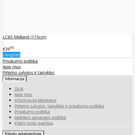
LC65 Midland (115cm)
..
95
€39
Į krepšelį
Privatumo politika
Apie mus
Pirkimo sąlygos ir taisyklės
Informacija
DUK
Apie mus
Informacija klientams
Pirkimo sąlygos, taisyklės ir privatumo politika
Privatumo politika
Aplinkos apsaugos politika
Pašto kodų paieška
Klientų aptarnavimas