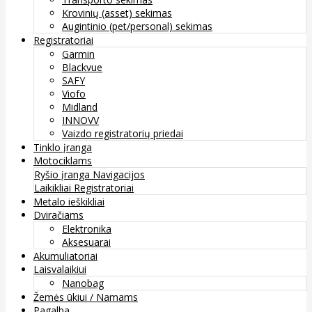
Krovinių (asset) sekimas
Augintinio (pet/personal) sekimas
Registratoriai
Garmin
Blackvue
SAFY
Viofo
Midland
INNOVV
Vaizdo registratorių priedai
Tinklo įranga
Motociklams
Ryšio įranga
Navigacijos
Laikikliai
Registratoriai
Metalo ieškikliai
Dviračiams
Elektronika
Aksesuarai
Akumuliatoriai
Laisvalaikiui
Nanobag
Žemės ūkiui / Namams
Pagalba