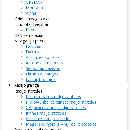
GPSMAP
Montana
Alpha
Jūriniai navigatoriai
Echolotai žvejybai
Priedai
GPS žemėlapiai
Navigacijų priedai
Laikikliai
Dėkliukai
Atminties kortelės
Antenos, GPS imtuvai
Sensoriai, davikliai
Ekrano apsaugos
Laidai, baterijos
Radijo įranga
Radijo stotelės
Profesionalios radijo stotelės
PMR446 (belicenzinės) radijo stotelės
CB (belicenzinės) radijo stotelės
Jūrinės radijo stotelės
Aviacinės radijo stotelės
Mėgėjiško ryšio (HAM) radijo stotelės
Radijo imtuvai (skeneriai)