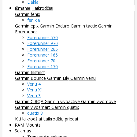
Dėklai
Išmanieji laikrodžiai
Garmin fenix
fenix 8
Garmin epix
Garmin Enduro
Garmin tactix
Garmin
Forerunner
Forerunner 570
Forerunner 970
Forerunner 265
Forerunner 165
Forerunner 70
Forerunner 170
Garmin Instinct
Garmin Bounce
Garmin Lily
Garmin Venu
Venu 4
Venu X1
Venu 3
Garmin CIRQA
Garmin vivoactive
Garmin vivomove
Garmin vivosmart
Garmin quatix
quatix 8
Kiti laikrodžiai
Laikrodžių priedai
RAM Mounts
Sekimas
Transporto sekimas