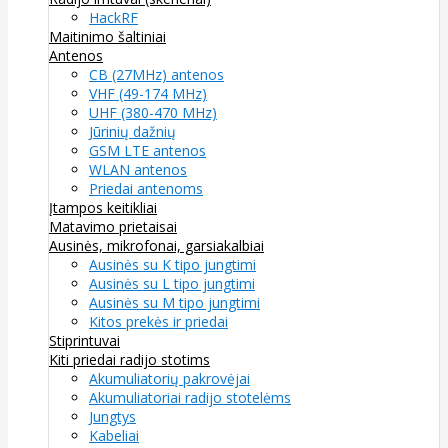
HackRF
Maitinimo šaltiniai
Antenos
CB (27MHz) antenos
VHF (49-174 MHz)
UHF (380-470 MHz)
Jūrinių dažnių
GSM LTE antenos
WLAN antenos
Priedai antenoms
Įtampos keitikliai
Matavimo prietaisai
Ausinės, mikrofonai, garsiakalbiai
Ausinės su K tipo jungtimi
Ausinės su L tipo jungtimi
Ausinės su M tipo jungtimi
Kitos prekės ir priedai
Stiprintuvai
Kiti priedai radijo stotims
Akumuliatorių pakrovėjai
Akumuliatoriai radijo stotelėms
Jungtys
Kabeliai