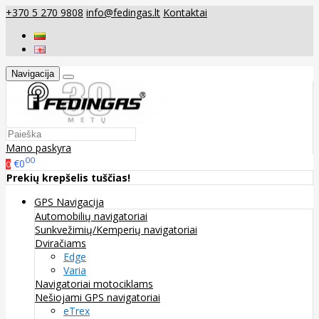
+370 5 270 9808
info@fedingas.lt
Kontaktai
Navigacija
Mano paskyra
00
€0
0
Prekių krepšelis tuščias!
GPS Navigacija
Automobilių navigatoriai
Sunkvežimių/Kemperių navigatoriai
Dviračiams
Edge
Varia
Navigatoriai motociklams
Nešiojami GPS navigatoriai
eTrex