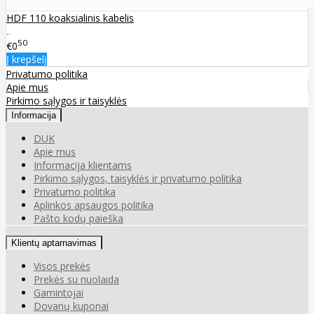
HDF 110 koaksialinis kabelis
..
50
€0
Į krepšelį
Privatumo politika
Apie mus
Pirkimo sąlygos ir taisyklės
Informacija
DUK
Apie mus
Informacija klientams
Pirkimo sąlygos, taisyklės ir privatumo politika
Privatumo politika
Aplinkos apsaugos politika
Pašto kodų paieška
Klientų aptarnavimas
Visos prekės
Prekės su nuolaida
Gamintojai
Dovanų kuponai