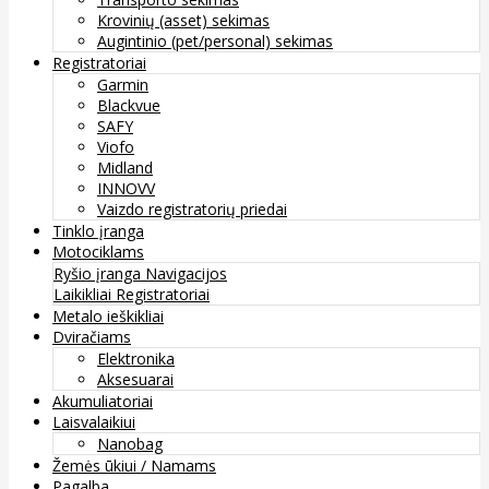
Krovinių (asset) sekimas
Augintinio (pet/personal) sekimas
Registratoriai
Garmin
Blackvue
SAFY
Viofo
Midland
INNOVV
Vaizdo registratorių priedai
Tinklo įranga
Motociklams
Ryšio įranga
Navigacijos
Laikikliai
Registratoriai
Metalo ieškikliai
Dviračiams
Elektronika
Aksesuarai
Akumuliatoriai
Laisvalaikiui
Nanobag
Žemės ūkiui / Namams
Pagalba