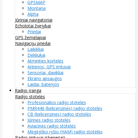
GPSMAP
Montana
Alpha
Jūriniai navigatoriai
Echolotai žvejybai
Priedai
GPS žemėlapiai
Navigacijų priedai
Laikikliai
Dėkliukai
Atminties kortelės
Antenos, GPS imtuvai
Sensoriai, davikliai
Ekrano apsaugos
Laidai, baterijos
Radijo įranga
Radijo stotelės
Profesionalios radijo stotelės
PMR446 (belicenzinės) radijo stotelės
CB (belicenzinės) radijo stotelės
Jūrinės radijo stotelės
Aviacinės radijo stotelės
Mėgėjiško ryšio (HAM) radijo stotelės
Radijo imtuvai (skeneriai)