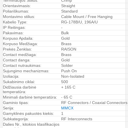
Terminacijos Stilius:
Crimp
Orientavimasis:
Straight
Poliariškumas:
Standard
Montavimo stilius:
Cable Mount / Free Hanging
Kabelio Type:
RG-178B/U, 196A/U
IP Reitingas:
-
Pakavimas:
Bulk
Korpuso Apdaila:
Gold
Korpuso Medžiaga:
Brass
Prekės Ženklas:
RAISON
Contact medžiaga:
Brass
Contact danga:
Gold
Contact nutraukimas:
Solder
Sujungimo mechanizmas:
Push On
Izoliacija:
Non-Isolated
Sukabinimo ciklai:
500
Didžiausia darbinė
+ 165 C
temperatūra:
Minimali darbinė temperatūra:
- 65 C
Gaminio tipas:
RF Connectors / Coaxial Connectors
Serija:
MMCX
Gamyklinės pakuotės kiekis:
1
Subkategorija:
RF Interconnects
Dalies Nr., kitokios klasifikacijos