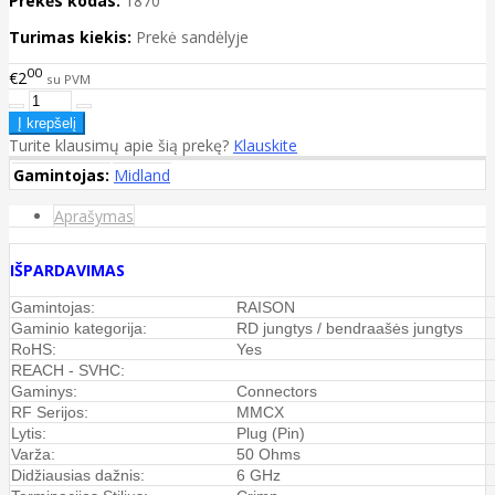
Prekės kodas:
1870
Turimas kiekis:
Prekė sandėlyje
00
€2
su PVM
Turite klausimų apie šią prekę?
Klauskite
Gamintojas:
Midland
Aprašymas
IŠPARDAVIMAS
Gamintojas:
RAISON
Gaminio kategorija:
RD jungtys / bendraašės jungtys
RoHS:
Yes
REACH - SVHC:
Gaminys:
Connectors
RF Serijos:
MMCX
Lytis:
Plug (Pin)
Varža:
50 Ohms
Didžiausias dažnis:
6 GHz