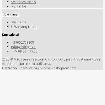
Svetainės medis
Kontaktai
Klientams
Klientams
Užsakymų istorija
Kontaktai
+37052709808
info@fedingas.lt
I - V 08.00 - 17.00
2026 © Visos teisės saugomos. Kopijuoti, platinti svetainės turinį
be autorių sutikimo draudžiama.
Elektroninių parduotuvių nuoma
-
eshoprent.com