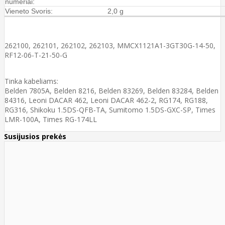
numeriai:
Vieneto Svoris:
2,0 g
262100, 262101, 262102, 262103, MMCX1121A1-3GT30G-14-50,
RF12-06-T-21-50-G
Tinka kabeliams:
Belden 7805A, Belden 8216, Belden 83269, Belden 83284, Belden
84316, Leoni DACAR 462, Leoni DACAR 462-2, RG174, RG188,
RG316, Shikoku 1.5DS-QFB-TA, Sumitomo 1.5DS-GXC-SP, Times
LMR-100A, Times RG-174LL
Susijusios prekės