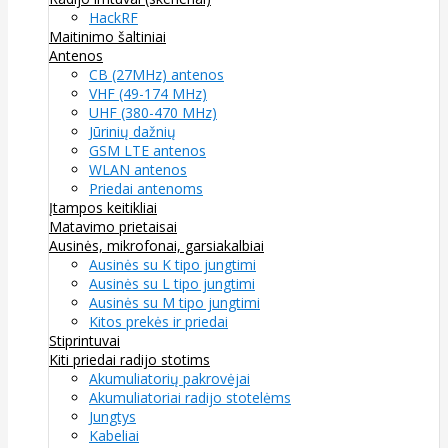
HackRF
Maitinimo šaltiniai
Antenos
CB (27MHz) antenos
VHF (49-174 MHz)
UHF (380-470 MHz)
Jūrinių dažnių
GSM LTE antenos
WLAN antenos
Priedai antenoms
Įtampos keitikliai
Matavimo prietaisai
Ausinės, mikrofonai, garsiakalbiai
Ausinės su K tipo jungtimi
Ausinės su L tipo jungtimi
Ausinės su M tipo jungtimi
Kitos prekės ir priedai
Stiprintuvai
Kiti priedai radijo stotims
Akumuliatorių pakrovėjai
Akumuliatoriai radijo stotelėms
Jungtys
Kabeliai