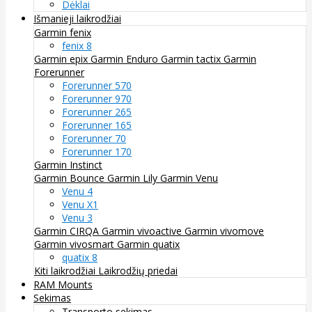
Dėklai
Išmanieji laikrodžiai
Garmin fenix
fenix 8
Garmin epix
Garmin Enduro
Garmin tactix
Garmin
Forerunner
Forerunner 570
Forerunner 970
Forerunner 265
Forerunner 165
Forerunner 70
Forerunner 170
Garmin Instinct
Garmin Bounce
Garmin Lily
Garmin Venu
Venu 4
Venu X1
Venu 3
Garmin CIRQA
Garmin vivoactive
Garmin vivomove
Garmin vivosmart
Garmin quatix
quatix 8
Kiti laikrodžiai
Laikrodžių priedai
RAM Mounts
Sekimas
Transporto sekimas