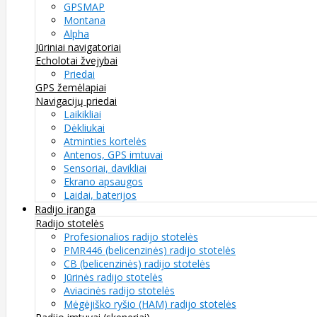
GPSMAP
Montana
Alpha
Jūriniai navigatoriai
Echolotai žvejybai
Priedai
GPS žemėlapiai
Navigacijų priedai
Laikikliai
Dėkliukai
Atminties kortelės
Antenos, GPS imtuvai
Sensoriai, davikliai
Ekrano apsaugos
Laidai, baterijos
Radijo įranga
Radijo stotelės
Profesionalios radijo stotelės
PMR446 (belicenzinės) radijo stotelės
CB (belicenzinės) radijo stotelės
Jūrinės radijo stotelės
Aviacinės radijo stotelės
Mėgėjiško ryšio (HAM) radijo stotelės