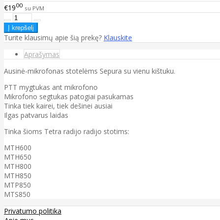
00
€19
su PVM
Turite klausimų apie šią prekę?
Klauskite
Aprašymas
Ausinė-mikrofonas stotelėms Sepura su vienu kištuku.
PTT mygtukas ant mikrofono
Mikrofono segtukas patogiai pasukamas
Tinka tiek kairei, tiek dešinei ausiai
Ilgas patvarus laidas
Tinka šioms Tetra radijo radijo stotims:
MTH600
MTH650
MTH800
MTH850
MTP850
MTS850
Privatumo politika