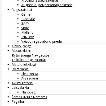
Krovinių (asset) sekimas
Augintinio (pet/personal) sekimas
Registratoriai
Garmin
Blackvue
SAFY
Viofo
Midland
INNOVV
Vaizdo registratorių priedai
Tinklo įranga
Motociklams
Ryšio įranga
Navigacijos
Laikikliai
Registratoriai
Metalo ieškikliai
Dviračiams
Elektronika
Aksesuarai
Akumuliatoriai
Laisvalaikiui
Nanobag
Žemės ūkiui / Namams
Pagalba