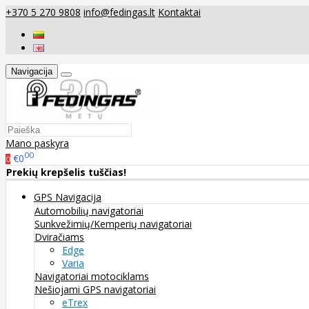
+370 5 270 9808
info@fedingas.lt
Kontaktai
Navigacija
Mano paskyra
00
€0
0
Prekių krepšelis tuščias!
GPS Navigacija
Automobilių navigatoriai
Sunkvežimių/Kemperių navigatoriai
Dviračiams
Edge
Varia
Navigatoriai motociklams
Nešiojami GPS navigatoriai
eTrex