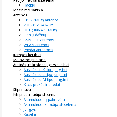
Radijo imtuvai (skeneriai)
HackRF
Maitinimo šaltiniai
Antenos
CB (27MHz) antenos
VHF (49-174 MHz)
UHF (380-470 MHz)
Jūrinių dažnių
GSM LTE antenos
WLAN antenos
Priedai antenoms
Įtampos keitikliai
Matavimo prietaisai
Ausinės, mikrofonai, garsiakalbiai
Ausinės su K tipo jungtimi
Ausinės su L tipo jungtimi
Ausinės su M tipo jungtimi
Kitos prekės ir priedai
Stiprintuvai
Kiti priedai radijo stotims
Akumuliatorių pakrovėjai
Akumuliatoriai radijo stotelėms
Jungtys
Kabeliai