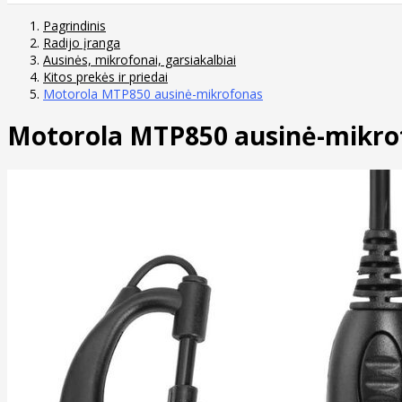
Pagrindinis
Radijo įranga
Ausinės, mikrofonai, garsiakalbiai
Kitos prekės ir priedai
Motorola MTP850 ausinė-mikrofonas
Motorola MTP850 ausinė-mikro