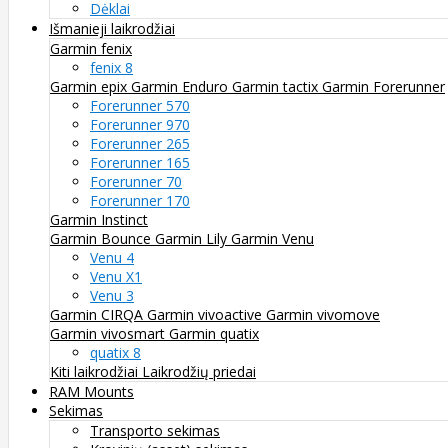
Dėklai
Išmanieji laikrodžiai
Garmin fenix
fenix 8
Garmin epix
Garmin Enduro
Garmin tactix
Garmin Forerunner
Forerunner 570
Forerunner 970
Forerunner 265
Forerunner 165
Forerunner 70
Forerunner 170
Garmin Instinct
Garmin Bounce
Garmin Lily
Garmin Venu
Venu 4
Venu X1
Venu 3
Garmin CIRQA
Garmin vivoactive
Garmin vivomove
Garmin vivosmart
Garmin quatix
quatix 8
Kiti laikrodžiai
Laikrodžių priedai
RAM Mounts
Sekimas
Transporto sekimas