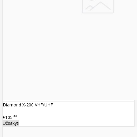
Diamond X-200 VHF/UHF
..
00
€105
Užsakyti