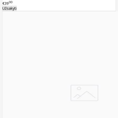
00
€39
Užsakyti