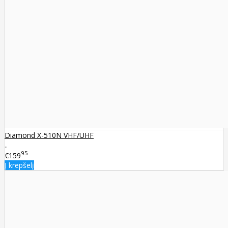
Diamond X-510N VHF/UHF
..
95
€159
Į krepšelį