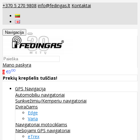
+370 5 270 9808
info@fedingas.lt
Kontaktai
Navigacija
Mano paskyra
00
€0
0
Prekių krepšelis tuščias!
GPS Navigacija
Automobilių navigatoriai
Sunkvežimių/Kemperių navigatoriai
Dviračiams
Edge
Varia
Navigatoriai motociklams
Nešiojami GPS navigatoriai
eTrex