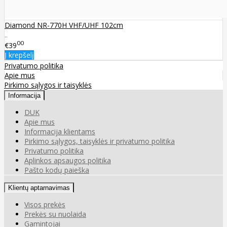
Diamond NR-770H VHF/UHF 102cm
..
00
€39
Į krepšelį
Privatumo politika
Apie mus
Pirkimo sąlygos ir taisyklės
Informacija
DUK
Apie mus
Informacija klientams
Pirkimo sąlygos, taisyklės ir privatumo politika
Privatumo politika
Aplinkos apsaugos politika
Pašto kodų paieška
Klientų aptarnavimas
Visos prekės
Prekės su nuolaida
Gamintojai