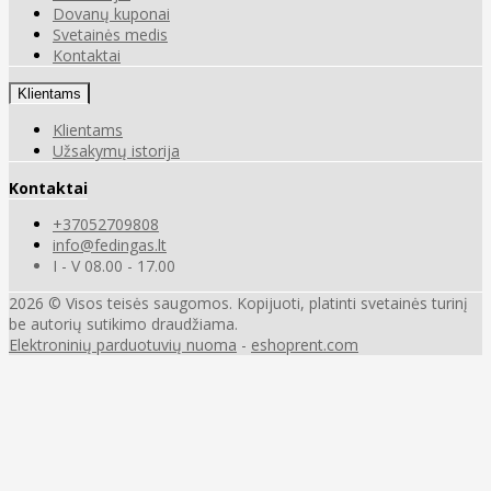
Dovanų kuponai
Svetainės medis
Kontaktai
Klientams
Klientams
Užsakymų istorija
Kontaktai
+37052709808
info@fedingas.lt
I - V 08.00 - 17.00
2026 © Visos teisės saugomos. Kopijuoti, platinti svetainės turinį
be autorių sutikimo draudžiama.
Elektroninių parduotuvių nuoma
-
eshoprent.com