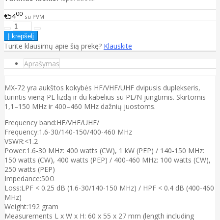
00
€54
su PVM
Turite klausimų apie šią prekę?
Klauskite
Aprašymas
MX-72 yra aukštos kokybės HF/VHF/UHF dvipusis duplekseris,
turintis vieną PL lizdą ir du kabelius su PL/N jungtimis. Skirtomis
1,1–150 MHz ir 400–460 MHz dažnių juostoms.
Frequency band:HF/VHF/UHF/
Frequency:1.6-30/140-150/400-460 MHz
VSWR:<1.2
Power:1.6-30 MHz: 400 watts (CW), 1 kW (PEP) / 140-150 MHz:
150 watts (CW), 400 watts (PEP) / 400-460 MHz: 100 watts (CW),
250 watts (PEP)
Impedance:50Ω
Loss:LPF < 0.25 dB (1.6-30/140-150 MHz) / HPF < 0.4 dB (400-460
MHz)
Weight:192 gram
Measurements L x W x H: 60 x 55 x 27 mm (length including