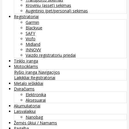
Krovinių (asset) sekimas
Augintinio (pet/personal) sekimas
Registratoriai
Garmin
Blackvue
SAFY
Viofo
Midland
INNOVV
Vaizdo registratorių priedai
Tinklo įranga
Motociklams
Ryšio įranga
Navigacijos
Laikikliai
Registratoriai
Metalo ieškikliai
Dviračiams
Elektronika
Aksesuarai
Akumuliatoriai
Laisvalaikiui
Nanobag
Žemės ūkiui / Namams
Pagalba