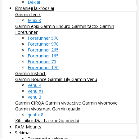
Dėklai
Išmanieji laikrodžiai
Garmin fenix
fenix 8
Garmin epix
Garmin Enduro
Garmin tactix
Garmin
Forerunner
Forerunner 570
Forerunner 970
Forerunner 265
Forerunner 165
Forerunner 70
Forerunner 170
Garmin Instinct
Garmin Bounce
Garmin Lily
Garmin Venu
Venu 4
Venu X1
Venu 3
Garmin CIRQA
Garmin vivoactive
Garmin vivomove
Garmin vivosmart
Garmin quatix
quatix 8
Kiti laikrodžiai
Laikrodžių priedai
RAM Mounts
Sekimas
Transporto sekimas