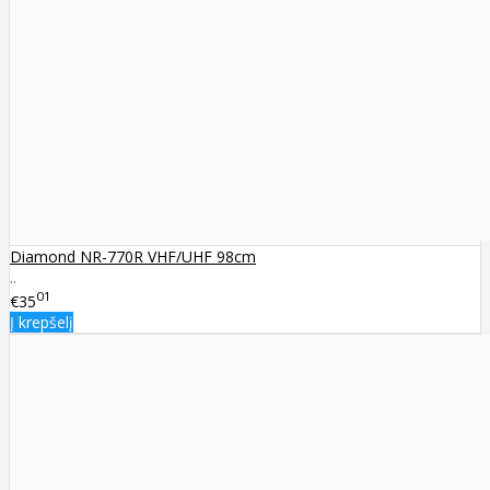
Diamond NR-770R VHF/UHF 98cm
..
01
€35
Į krepšelį