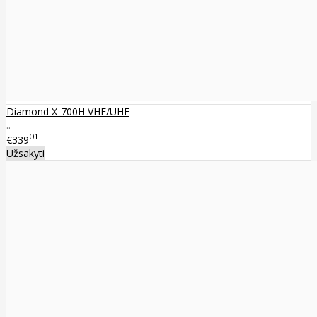
Diamond X-700H VHF/UHF
..
01
€339
Užsakyti