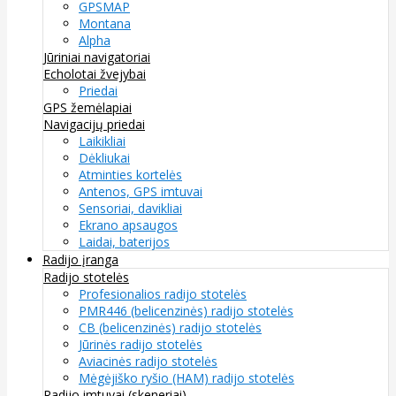
GPSMAP
Montana
Alpha
Jūriniai navigatoriai
Echolotai žvejybai
Priedai
GPS žemėlapiai
Navigacijų priedai
Laikikliai
Dėkliukai
Atminties kortelės
Antenos, GPS imtuvai
Sensoriai, davikliai
Ekrano apsaugos
Laidai, baterijos
Radijo įranga
Radijo stotelės
Profesionalios radijo stotelės
PMR446 (belicenzinės) radijo stotelės
CB (belicenzinės) radijo stotelės
Jūrinės radijo stotelės
Aviacinės radijo stotelės
Mėgėjiško ryšio (HAM) radijo stotelės
Radijo imtuvai (skeneriai)