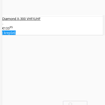
Diamond X-300 VHF/UHF
..
95
€133
Į krepšelį