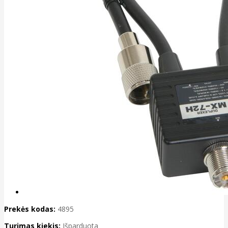
Prekės kodas:
4895
Turimas kiekis:
Išparduota